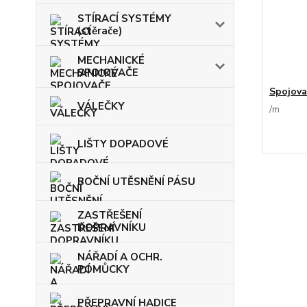
STÍRACÍ SYSTÉMY
(stěrače)
MECHANICKÉ
SPOJOVAČE
Spojova
VÁLEČKY
/
m
LIŠTY DOPADOVÉ
BOČNÍ UTĚSNĚNÍ PÁSU
ZASTŘEŠENÍ
DOPRAVNÍKU
NÁŘADÍ A OCHR.
POMŮCKY
PŘEPRAVNÍ HADICE