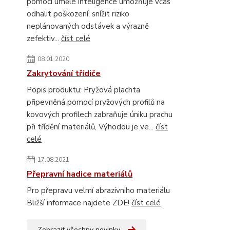
pomocí umělé inteligence umožňuje včas
odhalit poškození, snížit riziko
neplánovaných odstávek a výrazně
zefektiv...
číst celé
08.01.2020
Zakrytování třídiče
Popis produktu: Pryžová plachta
připevněná pomocí pryžových profilů na
kovových profilech zabraňuje úniku prachu
při třídění materiálů, Výhodou je ve...
číst
celé
17.08.2021
Přepravní hadice materiálů
Pro přepravu velmí abrazivniho materiálu
Bližší informace najdete ZDE!
číst celé
Zobrazit všechny novinky