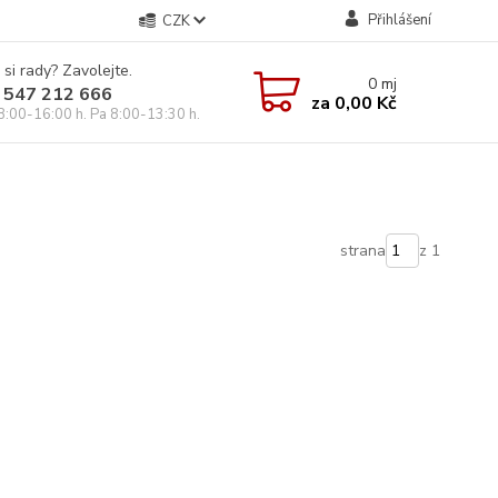
Přihlášení
CZK
 si rady? Zavolejte.
0
mj
 547 212 666
za
0,00 Kč
8:00-16:00 h. Pa 8:00-13:30 h.
strana
z 1