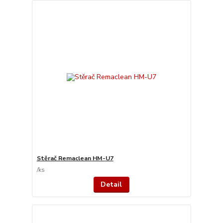
Stěrač Remaclean HM-U7
/
ks
Detail