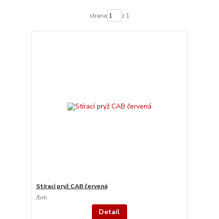
strana
z 1
Stírací pryž CAB červená
/
bm
Detail