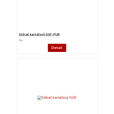
Stěrač kartáčový SGF-PUR
/
ks
Detail