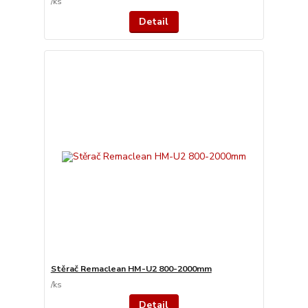
/
ks
Detail
Stěrač Remaclean HM-U2 800-2000mm
/
ks
Detail