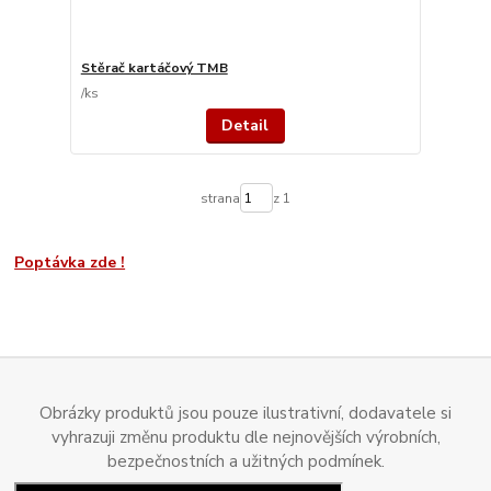
Stěrač kartáčový TMB
/
ks
Detail
strana
z 1
Poptávka zde !
Obrázky produktů jsou pouze ilustrativní, dodavatele si
vyhrazuji změnu produktu dle nejnovějších výrobních,
bezpečnostních a užitných podmínek.