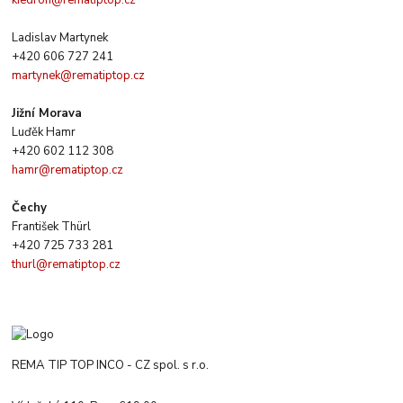
kiedron@rematiptop.cz
Ladislav Martynek
+420 606 727 241
martynek@rematiptop.cz
Jižní Morava
Luďěk Hamr
+420 602 112 308
hamr@rematiptop.cz
Čechy
František Thürl
+420 725 733 281
thurl@rematiptop.cz
REMA TIP TOP INCO - CZ spol. s r.o.