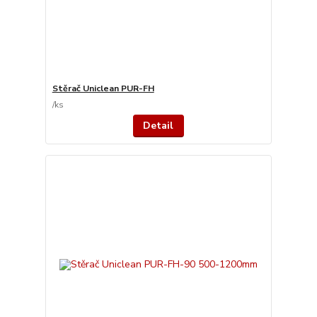
Stěrač Uniclean PUR-FH
/
ks
Detail