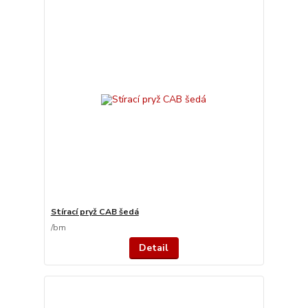
Stírací pryž CAB šedá
/
bm
Detail