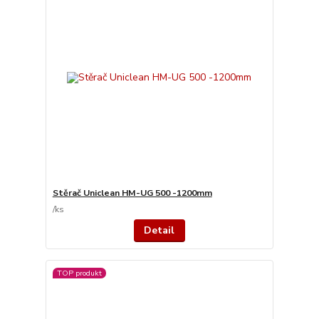
Stěrač Uniclean HM-UG 500 -1200mm
/
ks
Detail
TOP produkt