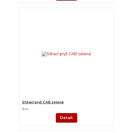
Stírací pryž CAB zelená
/
bm
Detail