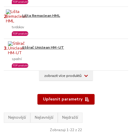
TOP produkt
2.
Lišta Remaclean HML
tvrdokov
TOP produkt
3.
Stěrač Uniclean HM-UT
spodní
TOP produkt
zobrazit více produktů
Upřesnit parametry
Nejnovější
Nejlevnější
Nejdražší
Zobrazuji 1-22 z 22