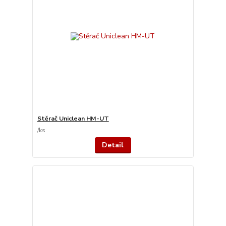
Stěrač Uniclean HM-UT
/
ks
Detail