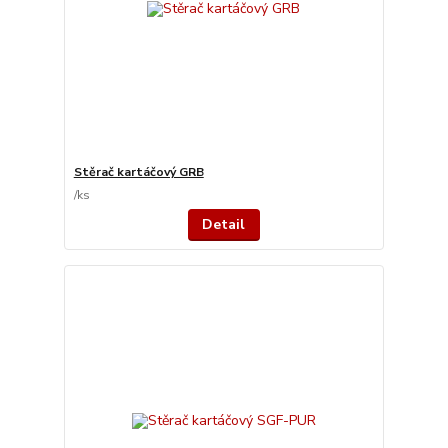
Stěrač kartáčový GRB
/
ks
Detail