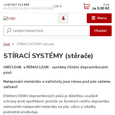
0
mj
+420 547 212 666
CZK
za
0,00 Kč
Po-Čt 8:00-16:00 h. Pa 8:00-13:30 h.
Menu
Hledat
Úvod
STÍRACÍ SYSTÉMY (stěrače)
STÍRACÍ SYSTÉMY (stěrače)
UNICLEAN a REMACLEAN - systémy čištění dopravníkových
pásů
Nalepování materiálu a nečistoty jsou ránou pod pás vašemu
zařízení!
Efektivní čištění dopravníkových pásů je důležitou součástí
ochrany proti opotřebení, protože se životnost celého dopravníku
zamezením nalepování materiálu na pás, válce a válečky
podstatně prodlužuje.