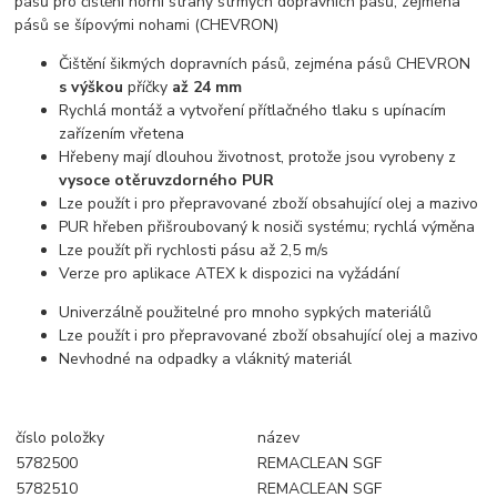
pásů pro čištění horní strany strmých dopravních pásů, zejména
pásů se šípovými nohami (CHEVRON)
Čištění šikmých dopravních pásů, zejména pásů CHEVRON
s výškou
příčky
až 24 mm
Rychlá montáž a vytvoření přítlačného tlaku s upínacím
zařízením vřetena
Hřebeny mají dlouhou životnost, protože jsou vyrobeny z
vysoce otěruvzdorného PUR
Lze použít i pro přepravované zboží obsahující olej a mazivo
PUR hřeben přišroubovaný k nosiči systému; rychlá výměna
Lze použít při rychlosti pásu až 2,5 m/s
Verze pro aplikace ATEX k dispozici na vyžádání
Univerzálně použitelné pro mnoho sypkých materiálů
Lze použít i pro přepravované zboží obsahující olej a mazivo
Nevhodné na odpadky a vláknitý materiál
číslo položky
název
5782500
REMACLEAN SGF
5782510
REMACLEAN SGF