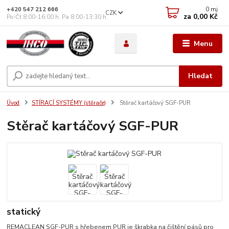
0
mj
+420 547 212 666
CZK
za
0,00 Kč
Po-Čt 8:00-16:00 h. Pa 8:00-13:30 h.
Menu
Hledat
Úvod
STÍRACÍ SYSTÉMY (stěrače)
Stěrač kartáčový SGF-PUR
Stěrač kartáčový SGF-PUR
statický
REMACLEAN SGF-PUR s hřebenem PUR je škrabka na čištění pásů pro