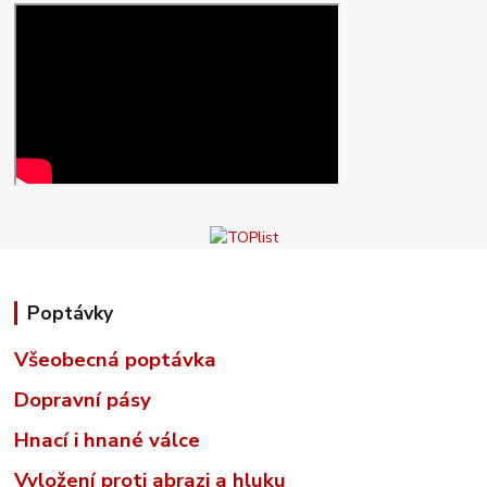
Poptávky
Všeobecná poptávka
Dopravní pásy
Hnací i hnané válce
Vyložení proti abrazi a hluku