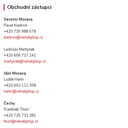
Obchodní zástupci
Severní Morava
Pavel Kiedroň
+420 725 988 078
kiedron@rematiptop.cz
Ladislav Martynek
+420 606 727 241
martynek@rematiptop.cz
Jižní Morava
Luďěk Hamr
+420 602 112 308
hamr@rematiptop.cz
Čechy
František Thürl
+420 725 733 281
thurl@rematiptop.cz