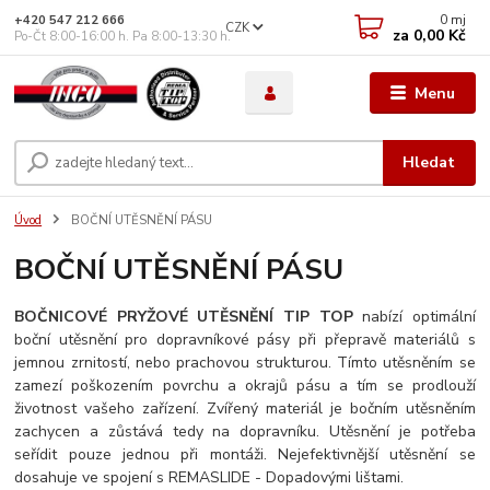
0
mj
+420 547 212 666
CZK
za
0,00 Kč
Po-Čt 8:00-16:00 h. Pa 8:00-13:30 h.
Menu
Hledat
Úvod
BOČNÍ UTĚSNĚNÍ PÁSU
BOČNÍ UTĚSNĚNÍ PÁSU
BOČNICOVÉ PRYŽOVÉ UTĚSNĚNÍ TIP TOP
nabízí optimální
boční utěsnění pro dopravníkové pásy při přepravě materiálů s
jemnou zrnitostí, nebo prachovou strukturou. Tímto utěsněním se
zamezí poškozením povrchu a okrajů pásu a tím se prodlouží
životnost vašeho zařízení. Zvířený materiál je bočním utěsněním
zachycen a zůstává tedy na dopravníku. Utěsnění je potřeba
seřídit pouze jednou při montáži. Nejefektivnější utěsnění se
dosahuje ve spojení s REMASLIDE - Dopadovými lištami.