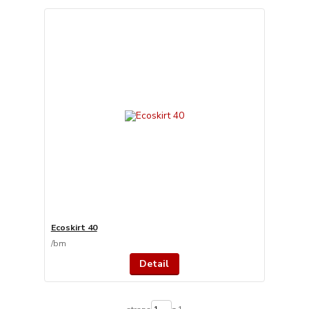
Ecoskirt 40
/
bm
Detail