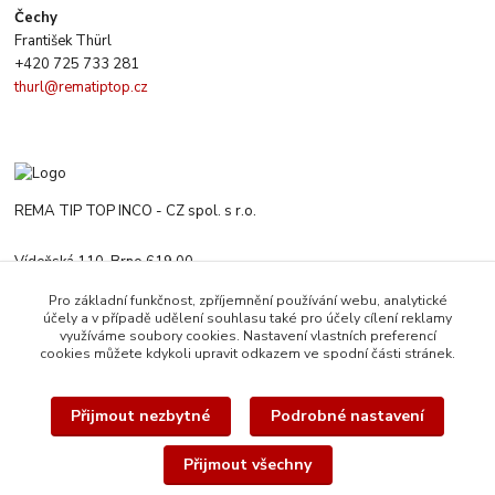
Čechy
František Thürl
+420 725 733 281
thurl@rematiptop.cz
REMA TIP TOP INCO - CZ spol. s r.o.
Vídeňská 110, Brno 619 00
+420 547 212 666
Pro základní funkčnost, zpříjemnění používání webu, analytické
Po-Čt 8:00-16:00 h. Pa 8:00-13:30 h.
účely a v případě udělení souhlasu také pro účely cílení reklamy
využíváme soubory cookies. Nastavení vlastních preferencí
rematiptop@rematiptop.cz
cookies můžete kdykoli upravit odkazem ve spodní části stránek.
Přijmout nezbytné
Podrobné nastavení
Přijmout všechny
© 2026 REMA TIP-TOP INCO-CZ spol. s r.o. | Veškerý obsah této webové