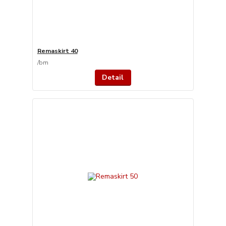
Remaskirt 40
/
bm
Detail