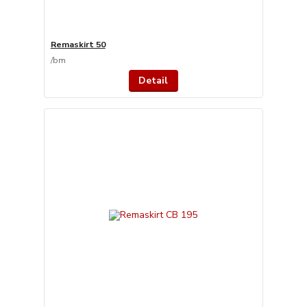
Remaskirt 50
/
bm
Detail