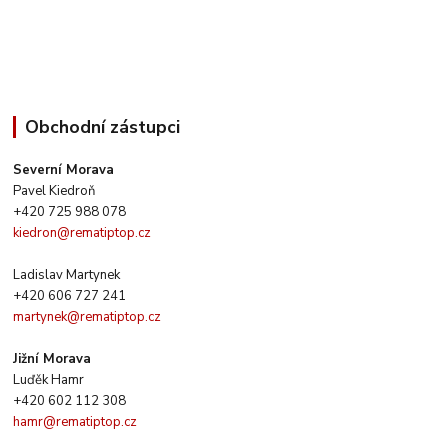
Obchodní zástupci
Severní Morava
Pavel Kiedroň
+420 725 988 078
kiedron@rematiptop.cz
Ladislav Martynek
+420 606 727 241
martynek@rematiptop.cz
Jižní Morava
Luďěk Hamr
+420 602 112 308
hamr@rematiptop.cz