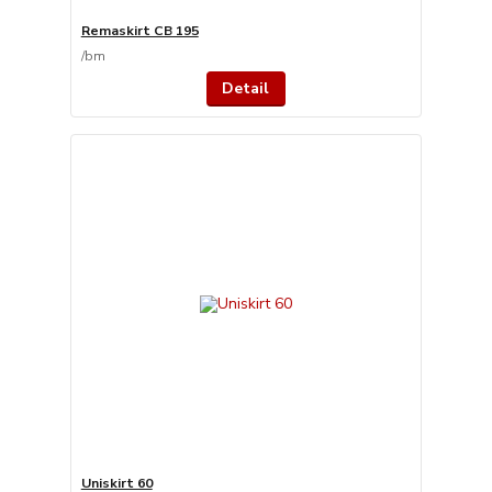
Remaskirt CB 195
/
bm
Detail
Uniskirt 60