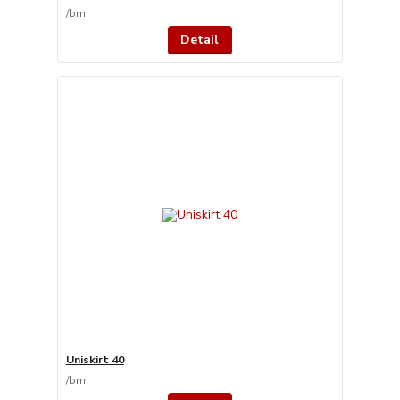
/
bm
Detail
Uniskirt 40
/
bm