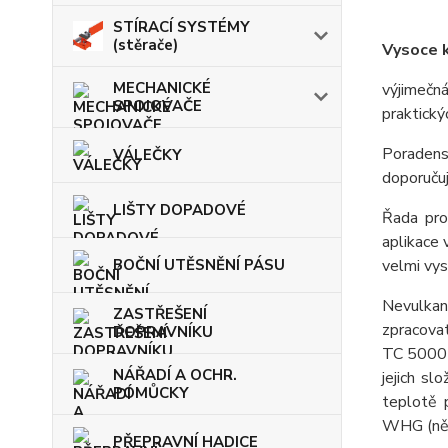
STÍRACÍ SYSTÉMY
(stěrače)
Vysoce k
MECHANICKÉ
výjimečn
SPOJOVAČE
praktický
Poradenst
VÁLEČKY
doporučuj
LIŠTY DOPADOVÉ
Řada pr
aplikace 
BOČNÍ UTĚSNĚNÍ PÁSU
velmi vys
Nevulka
ZASTŘEŠENÍ
zpracovat
DOPRAVNÍKU
TC 5000 u
NÁŘADÍ A OCHR.
jejich s
POMŮCKY
teplotě 
WHG (něm
PŘEPRAVNÍ HADICE