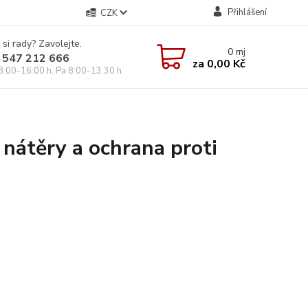
Přihlášení
CZK
 si rady? Zavolejte.
0
mj
 547 212 666
za
0,00 Kč
8:00-16:00 h. Pa 8:00-13:30 h.
átěry a ochrana proti