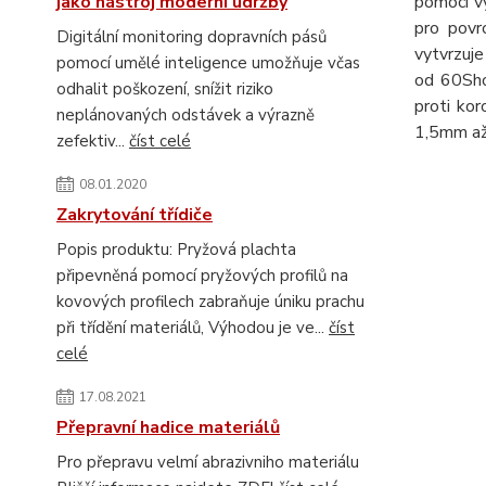
jako nástroj moderní údržby
pomocí v
pro povr
Digitální monitoring dopravních pásů
vytvrzuje
pomocí umělé inteligence umožňuje včas
od 60Shor
odhalit poškození, snížit riziko
proti kor
neplánovaných odstávek a výrazně
1,5mm až
zefektiv...
číst celé
08.01.2020
Zakrytování třídiče
Popis produktu: Pryžová plachta
připevněná pomocí pryžových profilů na
kovových profilech zabraňuje úniku prachu
při třídění materiálů, Výhodou je ve...
číst
celé
17.08.2021
Přepravní hadice materiálů
Pro přepravu velmí abrazivniho materiálu