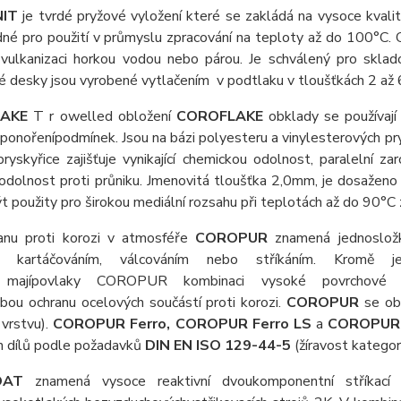
IT
je tvrdé pryžové vyložení které se zakládá na vysoce kval
dné pro použití v průmyslu zpracování na teploty až do 100°C.
 vulkanizaci horkou vodou nebo párou. Je schválený pro skla
é desky jsou vyrobené vytlačením v podtlaku v tloušťkách 2 až
LAKE
T
r
owelled
obložení
COROFLAKE
obklady se používají
a
ponoření
podmínek.
Jsou na bázi polyesteru a
vinylesterových pr
ryskyřice zajišťuje vynikající chemickou odolnost,
paralelní za
í odolnost proti průniku. Jmenovitá tloušťka 2,0mm, je dosaženo
 použity pro širokou mediální rozsahu při teplotách až do 90°
anu proti korozi v atmosféře
COROPUR
znamená jednosložk
at kartáčováním, válcováním nebo stříkáním. Kromě j
i majípovlaky COROPUR kombinaci vysoké povrchové pe
bou ochranu ocelových součástí proti korozi.
COROPUR
se obv
vrstvu).
COROPUR Ferro,
COROPUR Ferro LS
a
COROPUR 
h dílů podle požadavků
DIN EN ISO 129-44-5
(žíravost kategor
OAT
znamená vysoce reaktivní dvoukomponentní stříkací