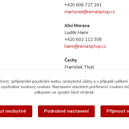
+420 606 727 241
martynek@rematiptop.cz
Jižní Morava
Luďěk Hamr
+420 602 112 308
hamr@rematiptop.cz
Čechy
František Thürl
+420 725 733 281
thurl@rematiptop.cz
čnost, zpříjemnění používání webu, analytické účely a v případě udělení
y využíváme soubory cookies. Nastavení vlastních preferencí cookies mů
odkazem ve spodní části stránek.
ut nezbytné
Podrobné nastavení
Přijmout 
éto webové stránky je chráněn