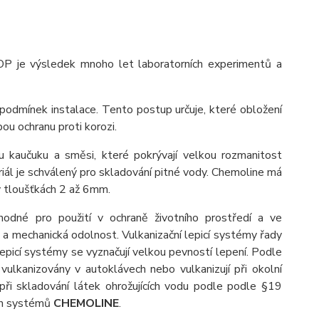
OP je výsledek mnoho let laboratorních experimentů a
podmínek instalace. Tento postup určuje, které obložení
u ochranu proti korozi.
 kaučuku a směsi, které pokrývají velkou rozmanitost
riál je schválený pro skladování pitné vody. Chemoline má
v tloušťkách 2 až 6mm.
odné pro použití v ochraně životního prostředí a ve
a mechanická odolnost. Vulkanizační lepicí systémy řady
lepicí systémy se vyznačují velkou pevností lepení. Podle
lkanizovány v autoklávech nebo vulkanizují při okolní
 při skladování látek ohrožujících vodu podle podle §19
ch systémů
CHEMOLINE
.