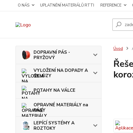
O NÁS
UPLATNĚNÍ MATERIÁLŮ RTTI
REFERENCE
Úvod
DOPRAVNÍ PÁS -
PRYŽOVÝ
Řeše
VYLOŽENÍ NA DOPADY A
koro
SKLUZY
POTAHY NA VÁLCE
OPRAVNÉ MATERIÁLY na
PÁSY
LEPÍCÍ SYSTÉMY A
ROZTOKY