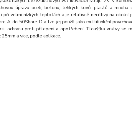
ysokotlakých bezvzduchovýchvstřikovacích strojů 2K. V kombina
chovou úpravu oceli, betonu, lehkých kovů, plastů a mnoha d
 i při velmi nízkých teplotách a je relativně necitlivý na okolní
e A do 50Shore D a lze jej použít jako multifunkční povrchovo
ozi, ochranu proti přilepení a opotřebení. Tloušťka vrstvy se 
 25mm a více, podle aplikace.