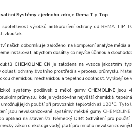
valitní Systémy z jednoho zdroje Rema Tip Top
á spolehlivost výrobků antikorozívní ochrany od REMA TIP T
ch zkoušek.
ví našich odborníku je založeno, na komplexní analýze média a 
eme instalovat, abychom dosáhly co nejvíce účinnou a dlouhodobo
oduktů
CHEMOLINE CN
je založena na vysoce jakostním typu
v oblasti ochrany životního prostředí a v procesu průmyslu. Mate
okou chemickou, mechanickou a tepelnou odolnost. Vyrábějí se 
nizkké systémy podšívek z měké gumy
CHEMOLINE
jsou vh
elském průmyslu, kde je vyžadována největší chemická, tepelná 
možňují jejich použití při provozních teplotách až 120°C. Tyto 
ložení jsou nevulkanizované systémy měkké gumy CHEMOLINE vu
po aplikaci na staveništi. Německý DIBt
Schválení pro použití
ecký zákon o ekologii vody) platí pro mnoho nevulkanizovaný