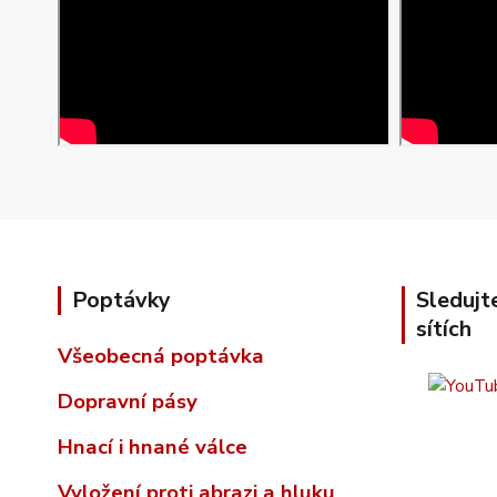
Poptávky
Sledujt
sítích
Všeobecná poptávka
Dopravní pásy
Hnací i hnané válce
Vyložení proti abrazi a hluku