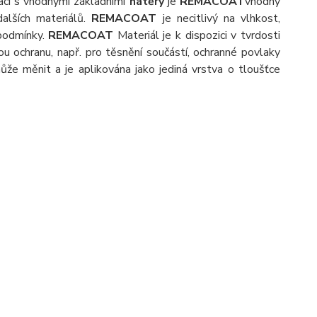
ci s vhodnými základními
nátěry
je
REMACOAT
vhodný
alších materiálů.
REMACOAT
je necitlivý na vlhkost,
 podmínky.
REMACOAT
Materiál je k dispozici v tvrdosti
u ochranu, např. pro těsnění součástí, ochranné povlaky
může měnit a je aplikována jako jediná vrstva o tloušťce