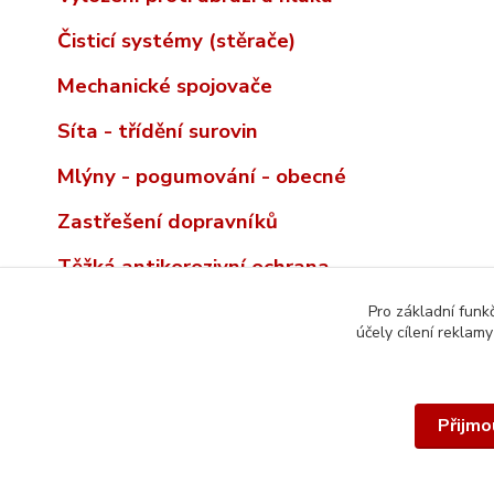
Čisticí systémy (stěrače)
Mechanické spojovače
Síta - třídění surovin
Mlýny - pogumování - obecné
Zastřešení dopravníků
Těžká antikorozivní ochrana
Pro základní funk
účely cílení reklam
Přijmo
© 2026 REMA TIP-TOP INCO-CZ spol. s r.o. | Veškerý obsah t
autorským právem. Všechna práva vyhrazena.