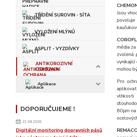
CHEMON
Jsou vho
TŘÍDĚNÍ SUROVIN - SÍTA
povoluje
kaučukov
VYLOŽENÍ MLÝNŮ
COROF
média z
ASPLIT - VYZDÍVKY
zvolená p
vynikajíc
ANTIKOROZIVNÍ
mohou být
OCHRANA
Pro ochr
Aplikace
aplikov
vlhkost
dlouhodo
DOPORUČUJEME !
80μm na 
ocelovýc
21.04.2026
Digitální monitoring dopravních pásů
REMAC