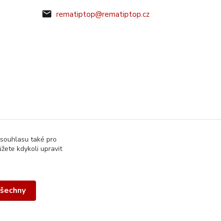
rematiptop@rematiptop.cz
 souhlasu také pro
žete kdykoli upravit
všechny
Vytvořeno na
Eshop-rychle.cz