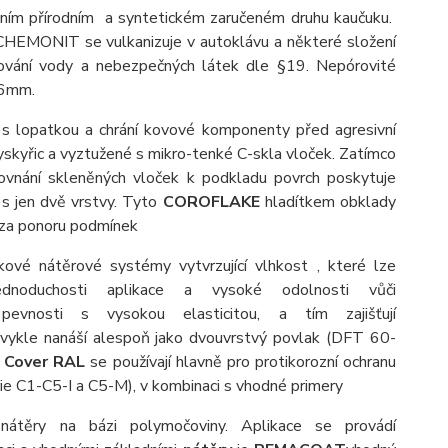
itním přírodním a syntetickém zaručeném druhu kaučuku.
 CHEMONIT se vulkanizuje v autoklávu a některé složení
dování vody a nebezpečných látek dle §19. Nepórovité
 6mm.
 s
lopatkou
a chrání
kovové
komponenty před agresivní
yskyřic
a
vyztužené
s
mikro-tenké
C-skla
vloček
.
Zatímco
rovnání
skleněných vloček k
podkladu
povrch poskytuje
 s jen dvě vrstvy. Tyto
COROFLAKE
hladítkem obklady
C za ponoru podmínek
ové nátěrové systémy vytvrzující vlhkost , které lze
ednoduchosti aplikace a vysoké odolnosti vůči
vnosti s vysokou elasticitou, a tím zajišťují
ykle nanáší alespoň jako dvouvrstvý povlak (DFT 60-
Cover RAL
se používají hlavně pro protikorozní ochranu
ie C1-C5-I a C5-M), v kombinaci s vhodné primery
 nátěry na bázi polymočoviny. Aplikace se provádí