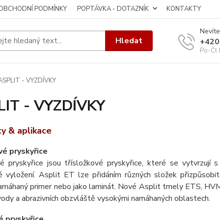
OBCHODNÍ PODMÍNKY
POPTÁVKA - DOTAZNÍK
KONTAKTY
Nevíte
Hledat
+420
Po-Čt 
ASPLIT - VYZDÍVKY
IT - VYZDÍVKY
y & aplikace
é pryskyřice
é pryskyřice jsou třísložkové pryskyřice, které se vytvrzují
 vyložení. Asplit ET lze přidáním různých složek přizpůsobit 
amáhaný primer nebo jako laminát.
Nové Asplit tmely ETS, HVM 
vody a abrazivních obzvláště vysokými namáhaných oblastech.
 pryskyřice