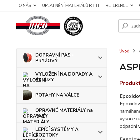
O NÁS
UPLATNĚNÍ MATERIÁLŮ RTTI
REFERENCE
Úvod
DOPRAVNÍ PÁS -
PRYŽOVÝ
ASPL
VYLOŽENÍ NA DOPADY A
SKLUZY
Produkt
POTAHY NA VÁLCE
Epoxidov
Epoxidov
OPRAVNÉ MATERIÁLY na
namáhané
PÁSY
vysoce n
odpadní 
LEPÍCÍ SYSTÉMY A
ROZTOKY
Fenolové