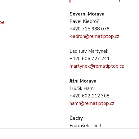
Severní Morava
Pavel Kiedroň
+420 725 988 078
kiedron@rematiptop.cz
Ladislav Martynek
+420 606 727 241
martynek@rematiptop.cz
Jižní Morava
Luďěk Hamr
+420 602 112 308
hamr@rematiptop.cz
Čechy
František Thürl
+420 725 733 281