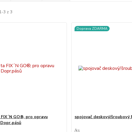
1-3 z 3
Doprava ZDARMA
 FIX´N GO®, pro opravu
spojovač deskový/šroubový
 Dopr.pásů
/
ks