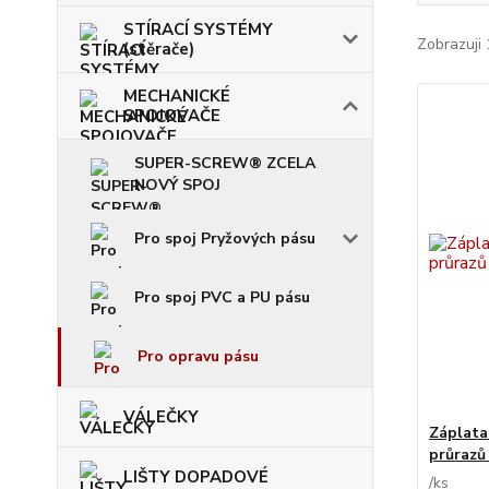
STÍRACÍ SYSTÉMY
Zobrazuji 
(stěrače)
MECHANICKÉ
SPOJOVAČE
SUPER-SCREW® ZCELA
NOVÝ SPOJ
Pro spoj Pryžových pásu
Pro spoj PVC a PU pásu
Pro opravu pásu
VÁLEČKY
Záplata
průrazů
LIŠTY DOPADOVÉ
/
ks