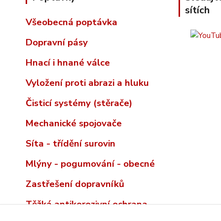
sítích
Všeobecná poptávka
Dopravní pásy
Hnací i hnané válce
Vyložení proti abrazi a hluku
Čisticí systémy (stěrače)
Mechanické spojovače
Síta - třídění surovin
Mlýny - pogumování - obecné
Zastřešení dopravníků
Těžká antikorozivní ochrana