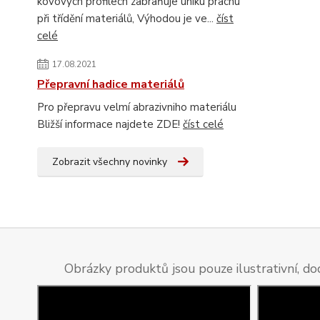
kovových profilech zabraňuje úniku prachu
při třídění materiálů, Výhodou je ve...
číst
celé
17.08.2021
Přepravní hadice materiálů
Pro přepravu velmí abrazivniho materiálu
Bližší informace najdete ZDE!
číst celé
Zobrazit všechny novinky
Obrázky produktů jsou pouze ilustrativní, do