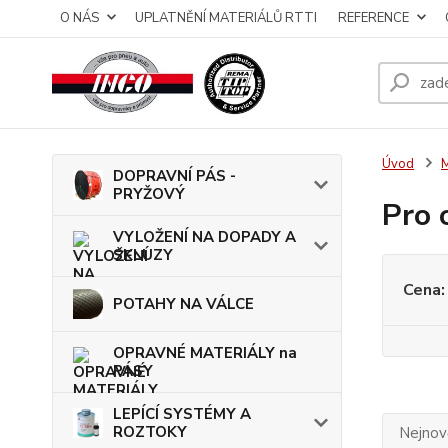
O NÁS
UPLATNĚNÍ MATERIÁLŮ RTTI
REFERENCE
Úvod
DOPRAVNÍ PÁS -
PRYŽOVÝ
Pro 
VYLOŽENÍ NA DOPADY A
SKLUZY
Cena:
POTAHY NA VÁLCE
OPRAVNÉ MATERIÁLY na
PÁSY
LEPÍCÍ SYSTÉMY A
ROZTOKY
Nejnově