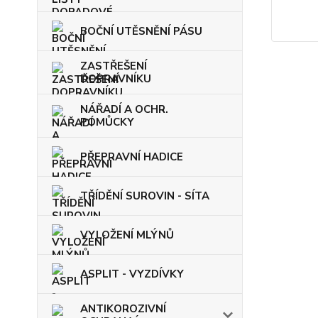
BOČNÍ UTĚSNĚNÍ PÁSU
ZASTŘEŠENÍ
DOPRAVNÍKU
NÁŘADÍ A OCHR.
POMŮCKY
PŘEPRAVNÍ HADICE
TŘÍDĚNÍ SUROVIN - SÍTA
VYLOŽENÍ MLÝNŮ
ASPLIT - VYZDÍVKY
ANTIKOROZIVNÍ