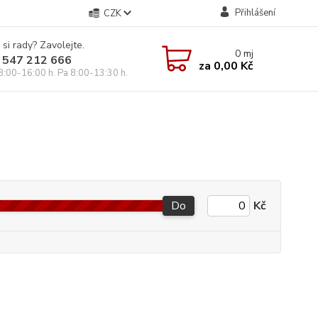
Přihlášení
CZK
 si rady? Zavolejte.
0
mj
 547 212 666
za
0,00 Kč
8:00-16:00 h. Pa 8:00-13:30 h.
Do
Kč