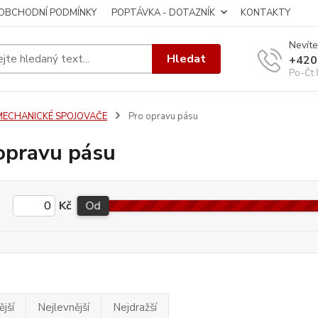
OBCHODNÍ PODMÍNKY
POPTÁVKA - DOTAZNÍK
KONTAKTY
Nevíte
Hledat
+420
Po-Čt 
MECHANICKÉ SPOJOVAČE
Pro opravu pásu
opravu pásu
Kč
Od
jší
Nejlevnější
Nejdražší