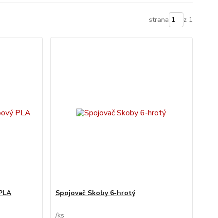
strana
z 1
 PLA
Spojovač Skoby 6-hrotý
/
ks