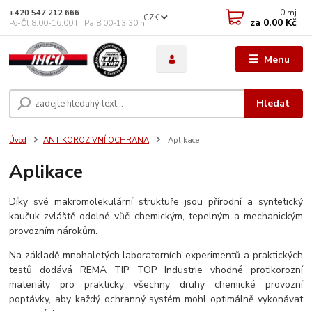
0
mj
+420 547 212 666
CZK
za
0,00 Kč
Po-Čt 8:00-16:00 h. Pa 8:00-13:30 h.
Menu
Hledat
Úvod
ANTIKOROZIVNÍ OCHRANA
Aplikace
Aplikace
Díky své makromolekulární struktuře jsou přírodní a syntetický
kaučuk zvláště odolné vůči chemickým, tepelným a mechanickým
provozním nárokům.
Na základě mnohaletých laboratorních experimentů a praktických
testů dodává REMA TIP TOP Industrie vhodné protikorozní
materiály pro prakticky všechny druhy chemické provozní
poptávky, aby každý ochranný systém mohl optimálně vykonávat