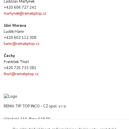
Ladislav Martynek
+420 606 727 241
martynek@rematiptop.cz
Jižní Morava
Luďěk Hamr
+420 602 112 308
hamr@rematiptop.cz
Čechy
František Thürl
+420 725 733 281
thurl@rematiptop.cz
REMA TIP TOP INCO - CZ spol. s r.o.
Vídeňská 110, Brno 619 00
+420 547 212 666