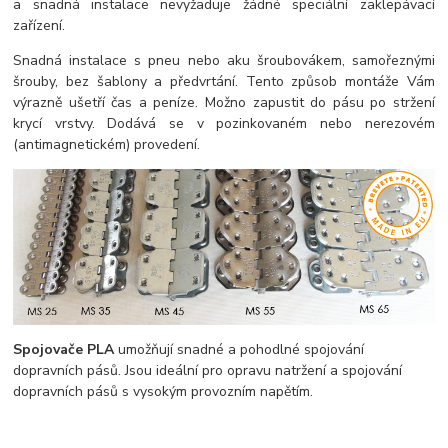
a snadná instalace nevyžaduje žádné speciální zaklepávací
zařízení.
Snadná instalace s pneu nebo aku šroubovákem, samořeznými
šrouby, bez šablony a předvrtání. Tento způsob montáže Vám
výrazně ušetří čas a peníze. Možno zapustit do pásu po stržení
krycí vrstvy. Dodává se v pozinkovaném nebo nerezovém
(antimagnetickém) provedení.
Spojovače PLA
umožňují snadné a pohodlné spojování
dopravních pásů. Jsou ideální pro opravu natržení a spojování
dopravních pásů s vysokým provozním napětím.