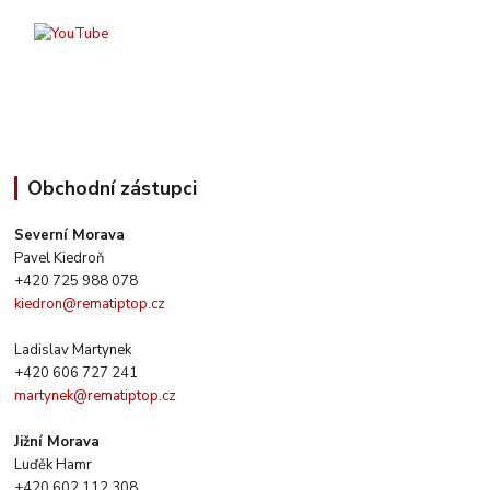
Obchodní zástupci
Severní Morava
Pavel Kiedroň
+420 725 988 078
kiedron@rematiptop.cz
Ladislav Martynek
+420 606 727 241
martynek@rematiptop.cz
Jižní Morava
Luďěk Hamr
+420 602 112 308