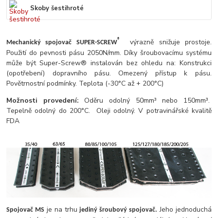
Skoby šestihroté
výrazně snižuje prostoje.
®
Mechanický spojovač SUPER-SCREW
Použití do pevnosti pásu 2050N/mm. Díky šroubovacímu systému
může být Super-Screw® instalován bez ohledu na: Konstrukci
(opotřebení) dopravního pásu. Omezený přístup k pásu.
Povětrnostní podmínky. Teplota (-30°C až + 200°C)
Možnosti provedení:
Oděru odolný 50mm³ nebo 150mm³.
Tepelně odolný do 200°C. Oleji odolný. V potravinářské kvalitě
FDA
je na trhu
Jeho jednoduchá
Spojovač MS
jediný šroubový spojovač.