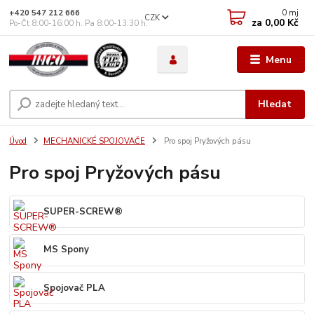
0
mj
+420 547 212 666
CZK
za
0,00 Kč
Po-Čt 8:00-16:00 h. Pa 8:00-13:30 h.
Menu
Hledat
Úvod
MECHANICKÉ SPOJOVAČE
Pro spoj Pryžových pásu
Pro spoj Pryžových pásu
SUPER-SCREW®
MS Spony
Spojovač PLA