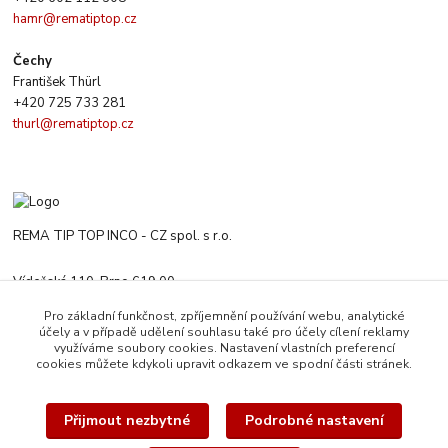
hamr@rematiptop.cz
Čechy
František Thürl
+420 725 733 281
thurl@rematiptop.cz
REMA TIP TOP INCO - CZ spol. s r.o.
Vídeňská 110, Brno 619 00
+420 547 212 666
Pro základní funkčnost, zpříjemnění používání webu, analytické
Po-Čt 8:00-16:00 h. Pa 8:00-13:30 h.
účely a v případě udělení souhlasu také pro účely cílení reklamy
využíváme soubory cookies. Nastavení vlastních preferencí
rematiptop@rematiptop.cz
cookies můžete kdykoli upravit odkazem ve spodní části stránek.
Přijmout nezbytné
Podrobné nastavení