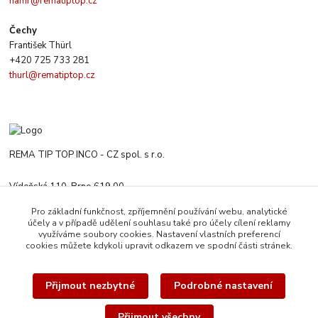
hamr@rematiptop.cz
Čechy
František Thürl
+420 725 733 281
thurl@rematiptop.cz
REMA TIP TOP INCO - CZ spol. s r.o.
Vídeňská 110, Brno 619 00
+420 547 212 666
Pro základní funkčnost, zpříjemnění používání webu, analytické
Po-Čt 8:00-16:00 h. Pa 8:00-13:30 h.
účely a v případě udělení souhlasu také pro účely cílení reklamy
využíváme soubory cookies. Nastavení vlastních preferencí
rematiptop@rematiptop.cz
cookies můžete kdykoli upravit odkazem ve spodní části stránek.
Přijmout nezbytné
Podrobné nastavení
Přijmout všechny