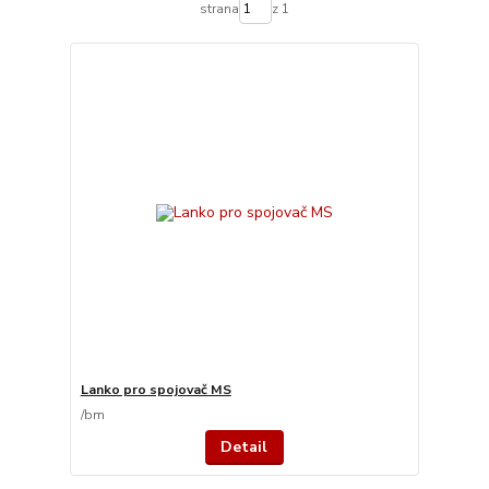
strana
z 1
Lanko pro spojovač MS
/
bm
Detail