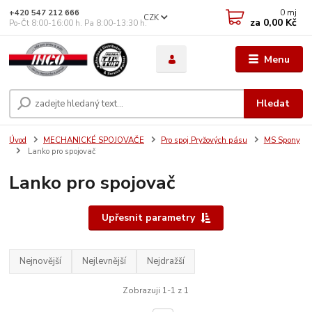
0
mj
+420 547 212 666
CZK
za
0,00 Kč
Po-Čt 8:00-16:00 h. Pa 8:00-13:30 h.
Menu
Hledat
Úvod
MECHANICKÉ SPOJOVAČE
Pro spoj Pryžových pásu
MS Spony
Lanko pro spojovač
Lanko pro spojovač
Upřesnit parametry
Nejnovější
Nejlevnější
Nejdražší
Zobrazuji 1-1 z 1