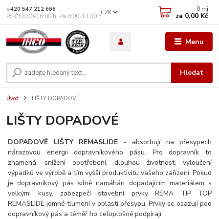
0
mj
+420 547 212 666
CZK
za
0,00 Kč
Po-Čt 8:00-16:00 h. Pa 8:00-13:30 h.
Menu
Hledat
Úvod
LIŠTY DOPADOVÉ
LIŠTY DOPADOVÉ
DOPADOVÉ LIŠTY REMASLIDE
- absorbují na přesypech
nárazovou energii dopravníkového pásu. Pro dopravník to
znamená: snížení opotřebení, dlouhou životnost, vyloučení
výpadků ve výrobě a tím vyšší produktivitu vašeho zařízení. Pokud
je dopravníkový pás silně namáhán dopadajícím materiálem s
velkými kusy, zabezpečí stavební prvky REMA TIP TOP
REMASLIDE jemné tlumení v oblasti přesypu. Prvky se osazují pod
dopravníkový pás a téměř ho celoplošně podpírají.