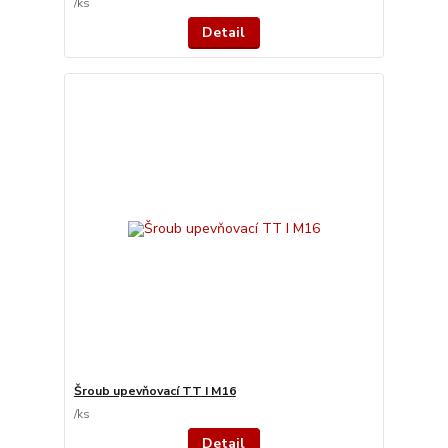
/
ks
Detail
Šroub upevňovací TT I M16
/
ks
Detail