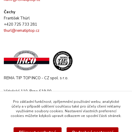
Čechy
František Thürl
+420 725 733 281
thurl@rematiptop.cz
REMA TIP TOP INCO - CZ spol. s r.o.
Vídeňská 110, Brno 619 00
+420 547 212 666
Pro základní funkčnost, zpříjemnění používání webu, analytické
Po-Čt 8:00-16:00 h. Pa 8:00-13:30 h.
účely a v případě udělení souhlasu také pro účely cílení reklamy
využíváme soubory cookies. Nastavení vlastních preferencí
rematiptop@rematiptop.cz
cookies můžete kdykoli upravit odkazem ve spodní části stránek.