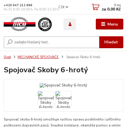
0
mj
+420 547 212 666
CZK
za
0,00 Kč
Po-Čt 8:00-16:00 h. Pa 8:00-13:30 h.
Menu
Hledat
Úvod
MECHANICKÉ SPOJOVAČE
Spojovač Skoby 6-hrotý
Spojovač Skoby 6-hrotý
Spojovač skoby 6-hrotý umožňuje rychlou opravu podélného i příčného
poškození dopravních pásů. Snadná instalace, okamžitá pomoc a velmi