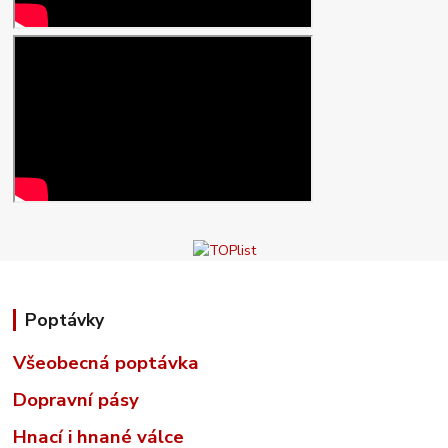
Poptávky
Všeobecná poptávka
Dopravní pásy
Hnací i hnané válce