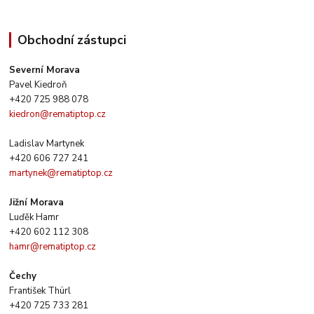
Obchodní zástupci
Severní Morava
Pavel Kiedroň
+420 725 988 078
kiedron@rematiptop.cz
Ladislav Martynek
+420 606 727 241
martynek@rematiptop.cz
Jižní Morava
Luďěk Hamr
+420 602 112 308
hamr@rematiptop.cz
Čechy
František Thürl
+420 725 733 281