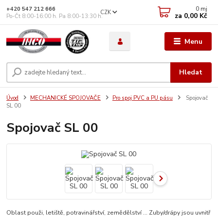
0
mj
+420 547 212 666
CZK
za
0,00 Kč
Po-Čt 8:00-16:00 h. Pa 8:00-13:30 h.
Menu
Hledat
Úvod
MECHANICKÉ SPOJOVAČE
Pro spoj PVC a PU pásu
Spojovač
SL 00
Spojovač SL 00
Oblast použi, letiště, potravinářství, zemědělství ... Zuby/drápy jsou uvnitř