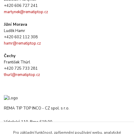
+420 606 727 241
martynek@rematiptop.cz
Jižní Morava
Luďěk Hamr
+420 602 112 308
hamr@rematiptop.cz
Čechy
František Thürl
+420 725 733 281
thurl@rematiptop.cz
REMA TIP TOP INCO - CZ spol. s r.o.
Vídeňská 110, Brno 619 00
+420 547 212 666
Pro základní funkčnost, zpříjemnění používání webu, analytické