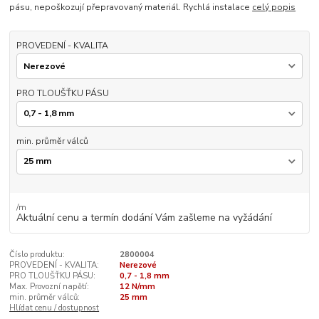
pásu, nepoškozují přepravovaný materiál. Rychlá instalace
celý popis
PROVEDENÍ - KVALITA
PRO TLOUŠŤKU PÁSU
min. průměr válců
/
m
Aktuální cenu a termín dodání Vám zašleme na vyžádání
Číslo produktu:
2800004
PROVEDENÍ - KVALITA:
Nerezové
PRO TLOUŠŤKU PÁSU:
0,7 - 1,8 mm
Max. Provozní napětí:
12 N/mm
min. průměr válců:
25 mm
Hlídat cenu / dostupnost