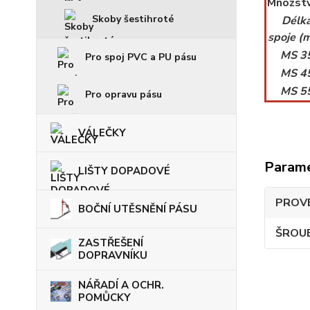
Množstv
Skoby šestihroté
Délk
spoje (
MS 3
Pro spoj PVC a PU pásu
MS 4
MS 5
Pro opravu pásu
VÁLEČKY
Param
LIŠTY DOPADOVÉ
PROVE
BOČNÍ UTĚSNĚNÍ PÁSU
ŠROUB
ZASTŘEŠENÍ
DOPRAVNÍKU
NÁŘADÍ A OCHR.
POMŮCKY