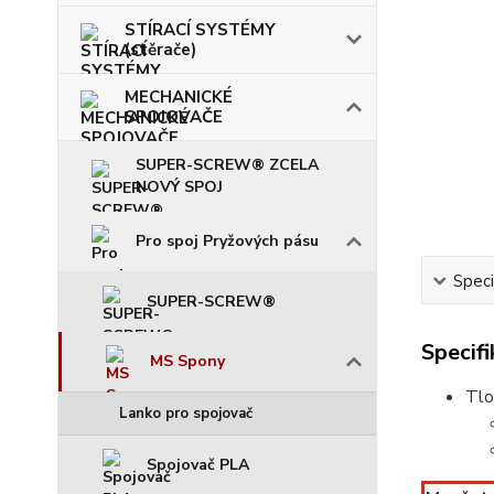
STÍRACÍ SYSTÉMY
(stěrače)
MECHANICKÉ
SPOJOVAČE
SUPER-SCREW® ZCELA
NOVÝ SPOJ
Pro spoj Pryžových pásu
Speci
SUPER-SCREW®
Specif
MS Spony
Tlo
Lanko pro spojovač
Spojovač PLA