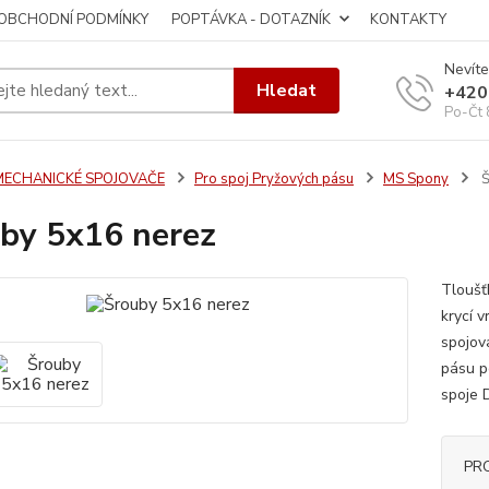
OBCHODNÍ PODMÍNKY
POPTÁVKA - DOTAZNÍK
KONTAKTY
Nevíte
Hledat
+420
Po-Čt 
MECHANICKÉ SPOJOVAČE
Pro spoj Pryžových pásu
MS Spony
Š
by 5x16 nerez
Tloušťk
krycí v
spojov
pásu po
spoje D
PR