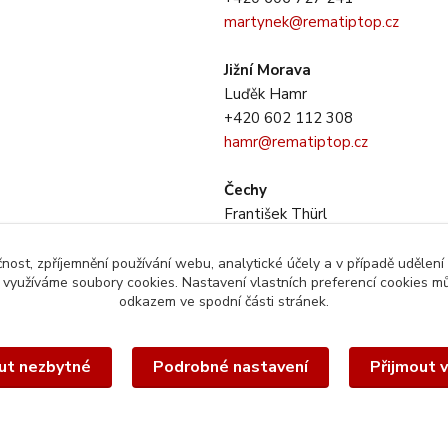
martynek@rematiptop.cz
Jižní Morava
Luďěk Hamr
+420 602 112 308
hamr@rematiptop.cz
Čechy
František Thürl
+420 725 733 281
thurl@rematiptop.cz
čnost, zpříjemnění používání webu, analytické účely a v případě udělení
y využíváme soubory cookies. Nastavení vlastních preferencí cookies mů
odkazem ve spodní části stránek.
ut nezbytné
Podrobné nastavení
Přijmout 
éto webové stránky je chráněn