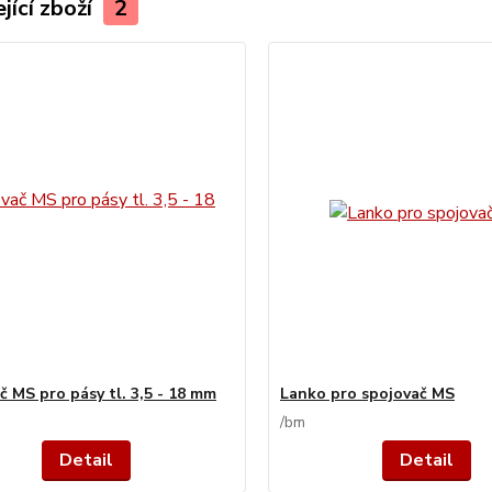
jící zboží
2
č MS pro pásy tl. 3,5 - 18 mm
Lanko pro spojovač MS
/
bm
Detail
Detail