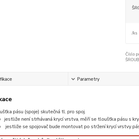
ŠRO
/
ks
Číslo p
ŠROUBY 
fikace
Parametry
ikace
ušťka pásu (spoje) skutečná tl. pro spoj.
jestliže není strhávaná krycí vrstva, měří se tloušťka pásu s kry
jestliže se spojovač bude montovat po stržení krycí vrstvy pásu