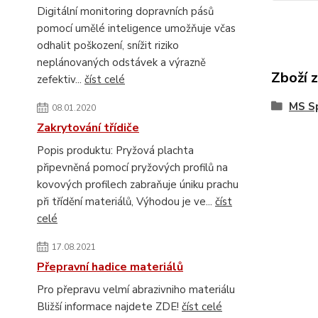
Digitální monitoring dopravních pásů
pomocí umělé inteligence umožňuje včas
odhalit poškození, snížit riziko
neplánovaných odstávek a výrazně
Zboží 
zefektiv...
číst celé
MS S
08.01.2020
Zakrytování třídiče
Popis produktu: Pryžová plachta
připevněná pomocí pryžových profilů na
kovových profilech zabraňuje úniku prachu
při třídění materiálů, Výhodou je ve...
číst
celé
17.08.2021
Přepravní hadice materiálů
Pro přepravu velmí abrazivniho materiálu
Bližší informace najdete ZDE!
číst celé