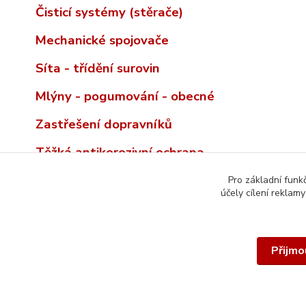
Čisticí systémy (stěrače)
Mechanické spojovače
Síta - třídění surovin
Mlýny - pogumování - obecné
Zastřešení dopravníků
Těžká antikorozivní ochrana
Pro základní funk
účely cílení reklam
Přijmo
© 2026 REMA TIP-TOP INCO-CZ spol. s r.o. | Veškerý obsah t
autorským právem. Všechna práva vyhrazena.