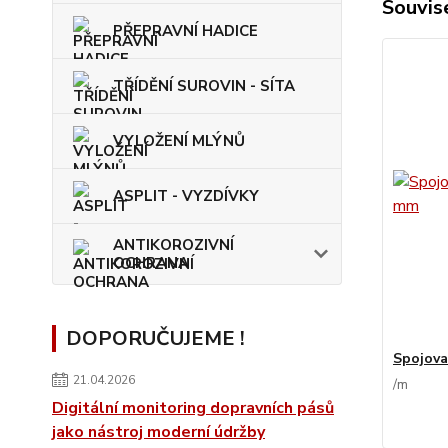
Souvise
PŘEPRAVNÍ HADICE
TŘÍDĚNÍ SUROVIN - SÍTA
VYLOŽENÍ MLÝNŮ
ASPLIT - VYZDÍVKY
ANTIKOROZIVNÍ
OCHRANA
DOPORUČUJEME !
Spojova
21.04.2026
/
m
Digitální monitoring dopravních pásů
jako nástroj moderní údržby