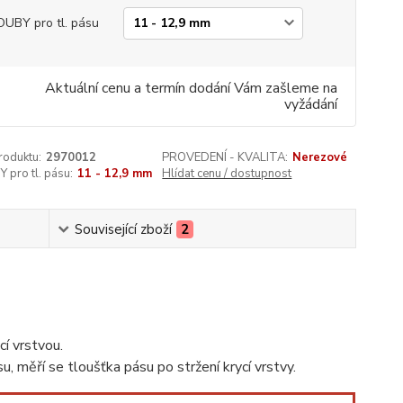
UBY pro tl. pásu
Aktuální cenu a termín dodání Vám zašleme na
vyžádání
roduktu:
2970012
PROVEDENÍ - KVALITA:
Nerezové
pro tl. pásu:
11 - 12,9 mm
Hlídat cenu / dostupnost
Související zboží
2
cí vrstvou.
, měří se tloušťka pásu po stržení krycí vrstvy.