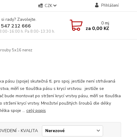
Přihlášení
CZK
 si rady? Zavolejte.
0
mj
 547 212 666
za
0,00 Kč
8:00-16:00 h. Pa 8:00-13:30 h.
rouby 5x16 nerez
a pásu (spoje) skutečná tl. pro spoj. jestliže není strhávaná
rstva, měří se tloušťka pásu s krycí vrstvou. jestliže se
ač bude montovat po stržení krycí vrstvy pásu, měří se tloušťka
 stržení krycí vrstvy. Množství použitých šroubů dle délky
élka spoje ...
celý popis
OVEDENÍ - KVALITA