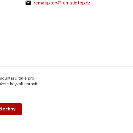
rematiptop@rematiptop.cz
 souhlasu také pro
žete kdykoli upravit
všechny
Vytvořeno na
Eshop-rychle.cz