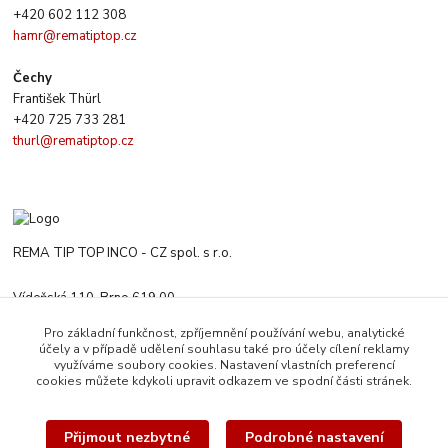
+420 602 112 308
hamr@rematiptop.cz
Čechy
František Thürl
+420 725 733 281
thurl@rematiptop.cz
REMA TIP TOP INCO - CZ spol. s r.o.
Vídeňská 110, Brno 619 00
+420 547 212 666
Pro základní funkčnost, zpříjemnění používání webu, analytické
Po-Čt 8:00-16:00 h. Pa 8:00-13:30 h.
účely a v případě udělení souhlasu také pro účely cílení reklamy
využíváme soubory cookies. Nastavení vlastních preferencí
rematiptop@rematiptop.cz
cookies můžete kdykoli upravit odkazem ve spodní části stránek.
Přijmout nezbytné
Podrobné nastavení