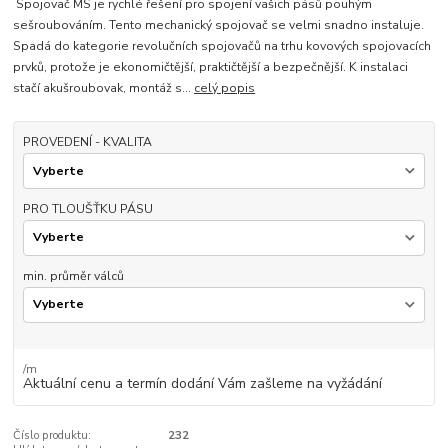
Spojovač MS je rychlé řešení pro spojení vašich pásů pouhým
sešroubováním. Tento mechanický spojovač se velmi snadno instaluje.
Spadá do kategorie revolučních spojovačů na trhu kovových spojovacích
prvků, protože je ekonomičtější, praktičtější a bezpečnější. K instalaci
stačí akušroubovak, montáž s...
celý popis
PROVEDENÍ - KVALITA
PRO TLOUŠŤKU PÁSU
min. průměr válců
/
m
Aktuální cenu a termín dodání Vám zašleme na vyžádání
Číslo produktu:
232