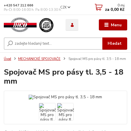
0
mj
+420 547 212 666
CZK
za
0,00 Kč
Po-Čt 8:00-16:00 h. Pa 8:00-13:30 h.
Menu
Hledat
Úvod
MECHANICKÉ SPOJOVAČE
Spojovač MS pro pásy tl. 3,5 - 18 mm
Spojovač MS pro pásy tl. 3,5 - 18
mm