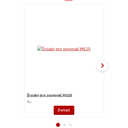
Šrouby pro spojovač MS25
Šrouby pro 
/
ks
/
ks
Detail