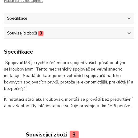
Hlídat cenu / dostupnost
Specifikace
Související zboží
3
Specifikace
Spojovač MS je rychlé řešení pro spojení vašich pásů pouhým
sešroubováním. Tento mechanický spojovač se velmi snadno
instaluje. S
padá do kategorie revolučních spojovačů na trhu
kovových spojovacích prvků, protože je ekonomičtější, praktičtější a
bezpečnější.
K instalaci stačí akušroubovak, montáž se provádí bez předvrtávní
a bez šablon. Rychlá instalace snižuje prostoje a tím šetří peníze.
Související zboží
3