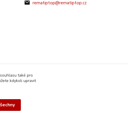
rematiptop@rematiptop.cz
 souhlasu také pro
žete kdykoli upravit
všechny
Vytvořeno na
Eshop-rychle.cz