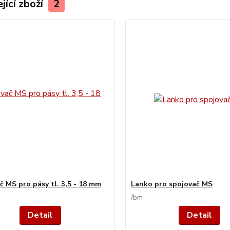
jící zboží
2
č MS pro pásy tl. 3,5 - 18 mm
Lanko pro spojovač MS
/
bm
Detail
Detail