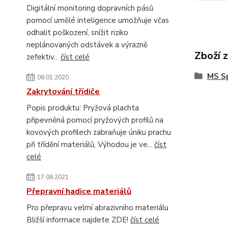
Digitální monitoring dopravních pásů
pomocí umělé inteligence umožňuje včas
odhalit poškození, snížit riziko
neplánovaných odstávek a výrazně
Zboží 
zefektiv...
číst celé
MS S
08.01.2020
Zakrytování třídiče
Popis produktu: Pryžová plachta
připevněná pomocí pryžových profilů na
kovových profilech zabraňuje úniku prachu
při třídění materiálů, Výhodou je ve...
číst
celé
17.08.2021
Přepravní hadice materiálů
Pro přepravu velmí abrazivniho materiálu
Bližší informace najdete ZDE!
číst celé