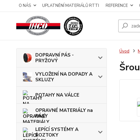
O NÁS
UPLATNĚNÍ MATERIÁLŮ RTTI
REFERENCE
Úvod
DOPRAVNÍ PÁS -
PRYŽOVÝ
Šrou
VYLOŽENÍ NA DOPADY A
SKLUZY
POTAHY NA VÁLCE
OPRAVNÉ MATERIÁLY na
PÁSY
LEPÍCÍ SYSTÉMY A
ROZTOKY