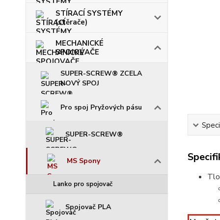
STÍRACÍ SYSTÉMY
(stěrače)
MECHANICKÉ
SPOJOVAČE
SUPER-SCREW® ZCELA
NOVÝ SPOJ
Pro spoj Pryžových pásu
Speci
SUPER-SCREW®
Specif
MS Spony
Tlo
Lanko pro spojovač
Spojovač PLA