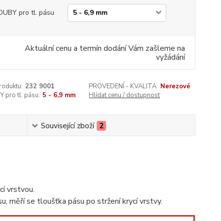
UBY pro tl. pásu
Aktuální cenu a termín dodání Vám zašleme na
vyžádání
roduktu:
232 9001
PROVEDENÍ - KVALITA:
Nerezové
pro tl. pásu:
5 - 6,9 mm
Hlídat cenu / dostupnost
Související zboží
2
cí vrstvou.
, měří se tloušťka pásu po stržení krycí vrstvy.