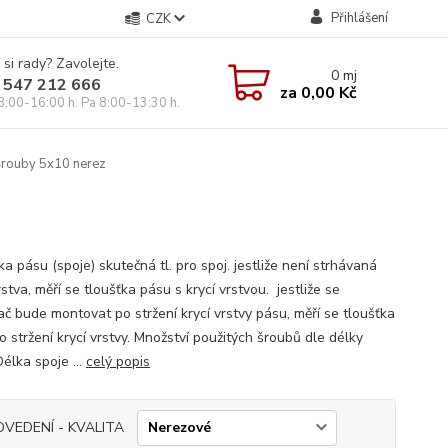
Přihlášení
CZK
 si rady? Zavolejte.
0
mj
 547 212 666
za
0,00 Kč
8:00-16:00 h. Pa 8:00-13:30 h.
rouby 5x10 nerez
a pásu (spoje) skutečná tl. pro spoj. jestliže není strhávaná
rstva, měří se tloušťka pásu s krycí vrstvou. jestliže se
ač bude montovat po stržení krycí vrstvy pásu, měří se tloušťka
 stržení krycí vrstvy. Množství použitých šroubů dle délky
élka spoje ...
celý popis
OVEDENÍ - KVALITA