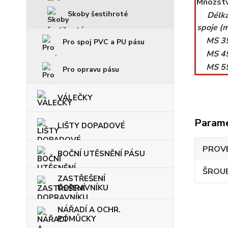
Množstv
Skoby šestihroté
Délk
spoje (
MS 3
Pro spoj PVC a PU pásu
MS 4
MS 5
Pro opravu pásu
VÁLEČKY
Param
LIŠTY DOPADOVÉ
PROVE
BOČNÍ UTĚSNĚNÍ PÁSU
ŠROUB
ZASTŘEŠENÍ
DOPRAVNÍKU
NÁŘADÍ A OCHR.
POMŮCKY