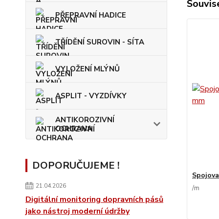
Souvise
PŘEPRAVNÍ HADICE
TŘÍDĚNÍ SUROVIN - SÍTA
VYLOŽENÍ MLÝNŮ
ASPLIT - VYZDÍVKY
ANTIKOROZIVNÍ
OCHRANA
DOPORUČUJEME !
Spojova
21.04.2026
/
m
Digitální monitoring dopravních pásů
jako nástroj moderní údržby