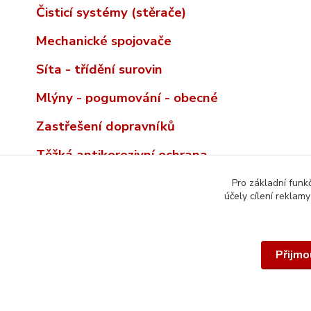
Čisticí systémy (stěrače)
Mechanické spojovače
Síta - třídění surovin
Mlýny - pogumování - obecné
Zastřešení dopravníků
Těžká antikorozivní ochrana
Pro základní funk
účely cílení reklam
Přijmo
© 2026 REMA TIP-TOP INCO-CZ spol. s r.o. | Veškerý obsah t
autorským právem. Všechna práva vyhrazena.