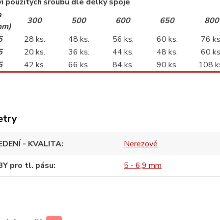
í použitých šroubů dle délky spoje
a
300
500
600
650
800
mm)
5
28 ks.
48 ks.
56 ks.
60 ks.
76 ks
5
20 ks.
36 ks.
44 ks.
48 ks.
60 ks
5
42 ks.
66 ks.
84 ks.
90 ks.
108 k
etry
DENÍ - KVALITA
Nerezové
Y pro tl. pásu
5 - 6,9 mm