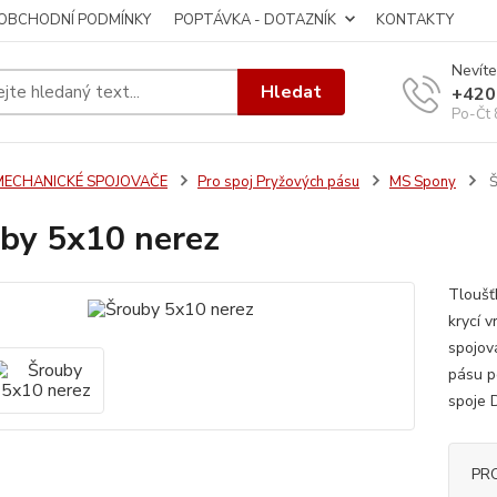
OBCHODNÍ PODMÍNKY
POPTÁVKA - DOTAZNÍK
KONTAKTY
Nevíte
Hledat
+420
Po-Čt 
MECHANICKÉ SPOJOVAČE
Pro spoj Pryžových pásu
MS Spony
Š
by 5x10 nerez
Tloušťk
krycí v
spojov
pásu po
spoje D
PR