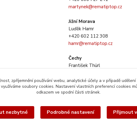
martynek@rematiptop.cz
Jižní Morava
Luďěk Hamr
+420 602 112 308
hamr@rematiptop.cz
Čechy
František Thürl
+420 725 733 281
thurl@rematiptop.cz
čnost, zpříjemnění používání webu, analytické účely a v případě udělení
y využíváme soubory cookies. Nastavení vlastních preferencí cookies mů
odkazem ve spodní části stránek.
ut nezbytné
Podrobné nastavení
Přijmout 
éto webové stránky je chráněn