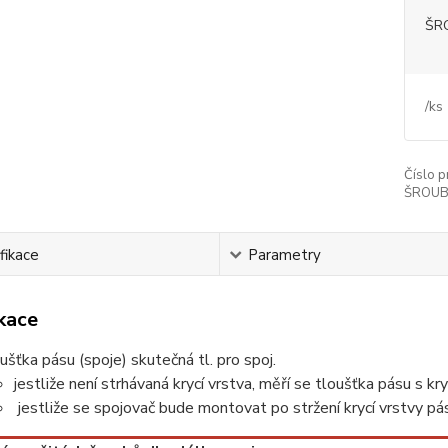
ŠRO
/
ks
Číslo p
ŠROUBY 
fikace
Parametry
ikace
ušťka pásu (spoje) skutečná tl. pro spoj.
jestliže není strhávaná krycí vrstva, měří se tloušťka pásu s kry
jestliže se spojovač bude montovat po stržení krycí vrstvy pásu