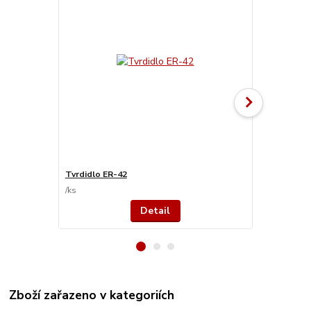
Tvrdidlo ER-42
Primer PR 3
/
ks
/
ks
Detail
Zboží zařazeno v kategoriích