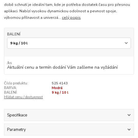
době schnutí je ideální tam, kde je potřeba dostatek času pro přesnou
aplikaci. Nabízí vysokou dynamickou odolnost a pevnost spoje,
výbornou přilnavost a univerzá...
celý popis
BALENÍ
/
ks
Aktuální cenu a termín dodání Vám zašleme na vyžádání
Číslo produktu:
525 4143
BARVA:
Modrá
BALENÍ:
9 kg / 10 l
Hlídat cenu / dostupnost
Specifikace
Parametry