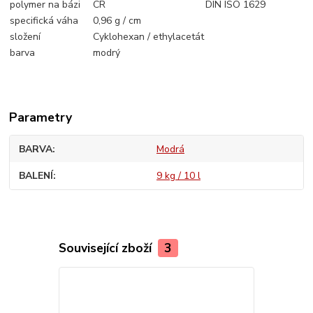
polymer na bázi
CR
DIN ISO 1629
specifická váha
0,96 g / cm
složení
Cyklohexan / ethylacetát
barva
modrý
Parametry
BARVA
Modrá
BALENÍ
9 kg / 10 l
Související zboží
3