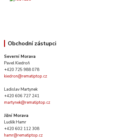
Obchodní zástupci
Severní Morava
Pavel Kiedroň
+420 725 988 078
kiedron@rematiptop.cz
Ladislav Martynek
+420 606 727 241
martynek@rematiptop.cz
Jižní Morava
Luďěk Hamr
+420 602 112 308
hamr@rematiptop.cz