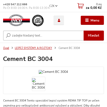
0
mj
+420 547 212 666
CZK
za
0,00 Kč
Po-Čt 8:00-16:00 h. Pa 8:00-13:30 h.
Menu
Hledat
Úvod
LEPÍCÍ SYSTÉMY A ROZTOKY
Cement BC 3004
Cement BC 3004
Cement BC 3004 Tento speciální lepicí systém REMA TIP TOP je určen
zejména pro velkoplošné antikorozní vyložení a obložení. Díky dlouhé