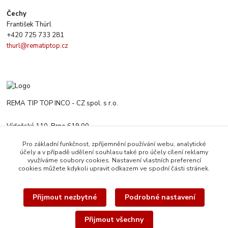
Čechy
František Thürl
+420 725 733 281
thurl@rematiptop.cz
REMA TIP TOP INCO - CZ spol. s r.o.
Vídeňská 110, Brno 619 00
+420 547 212 666
Pro základní funkčnost, zpříjemnění používání webu, analytické
Po-Čt 8:00-16:00 h. Pa 8:00-13:30 h.
účely a v případě udělení souhlasu také pro účely cílení reklamy
využíváme soubory cookies. Nastavení vlastních preferencí
rematiptop@rematiptop.cz
cookies můžete kdykoli upravit odkazem ve spodní části stránek.
Přijmout nezbytné
Podrobné nastavení
Přijmout všechny
© 2026 REMA TIP-TOP INCO-CZ spol. s r.o. | Veškerý obsah této webové