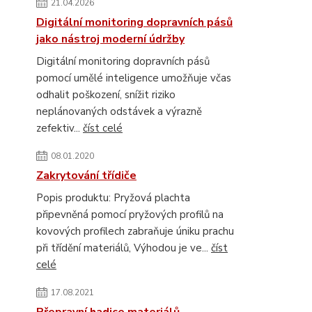
21.04.2026
Digitální monitoring dopravních pásů
jako nástroj moderní údržby
Digitální monitoring dopravních pásů
pomocí umělé inteligence umožňuje včas
odhalit poškození, snížit riziko
neplánovaných odstávek a výrazně
zefektiv...
číst celé
08.01.2020
Zakrytování třídiče
Popis produktu: Pryžová plachta
připevněná pomocí pryžových profilů na
kovových profilech zabraňuje úniku prachu
při třídění materiálů, Výhodou je ve...
číst
celé
17.08.2021