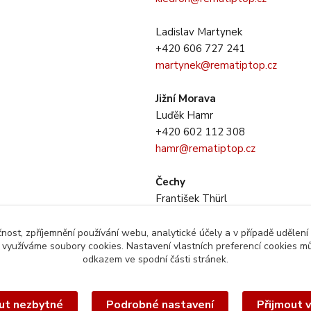
Ladislav Martynek
+420 606 727 241
martynek@rematiptop.cz
Jižní Morava
Luďěk Hamr
+420 602 112 308
hamr@rematiptop.cz
Čechy
František Thürl
+420 725 733 281
thurl@rematiptop.cz
čnost, zpříjemnění používání webu, analytické účely a v případě udělení
y využíváme soubory cookies. Nastavení vlastních preferencí cookies mů
odkazem ve spodní části stránek.
ut nezbytné
Podrobné nastavení
Přijmout 