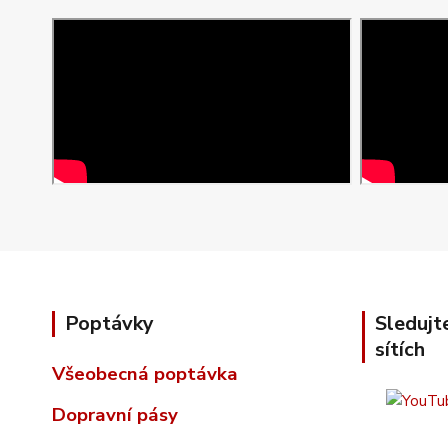
Poptávky
Sledujt
sítích
Všeobecná poptávka
Dopravní pásy