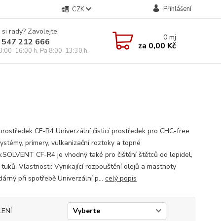
Přihlášení
CZK
 si rady? Zavolejte.
0
mj
 547 212 666
za
0,00 Kč
8:00-16:00 h. Pa 8:00-13:30 h.
í prostředek CF-R4 Univerzální čisticí prostředek pro CHC-free
systémy, primery, vulkanizační roztoky a topné
y.SOLVENT CF-R4 je vhodný také pro čištění štětců od lepidel,
 tuků. Vlastnosti: Vynikající rozpouštění olejů a mastnoty
árný při spotřebě Univerzální p...
celý popis
LENÍ