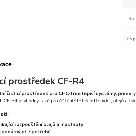
/
ks
Číslo p
ikace
ící prostředek CF-R4
lní čisticí prostředek pro CHC-free lepicí systémy, primery
F-R4 je vhodný také pro čištění štětců od lepidel, olejů a tuk
sti:
ikající rozpouštění olejů a mastnoty
podárný při spotřebě