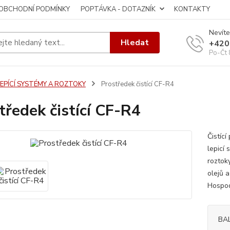
OBCHODNÍ PODMÍNKY
POPTÁVKA - DOTAZNÍK
KONTAKTY
Nevíte
Hledat
+420
Po-Čt 
LEPÍCÍ SYSTÉMY A ROZTOKY
Prostředek čistící CF-R4
tředek čistící CF-R4
Čistíc
lepicí 
roztok
olejů a
Hospod
BA