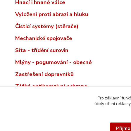
Hnací i hnané válce
Vyložení proti abrazi a hluku
Čisticí systémy (stěrače)
Mechanické spojovače
Síta - třídění surovin
Mlýny - pogumování - obecné
Zastřešení dopravníků
Těžká antikorozivní ochrana
Pro základní funk
účely cílení reklam
Přijmo