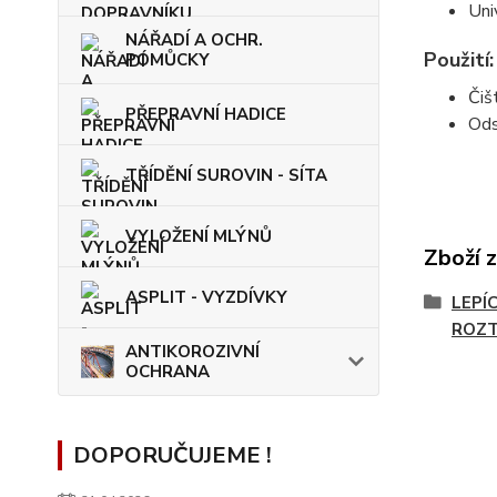
Uni
NÁŘADÍ A OCHR.
Použití:
POMŮCKY
Čiš
PŘEPRAVNÍ HADICE
Ods
TŘÍDĚNÍ SUROVIN - SÍTA
VYLOŽENÍ MLÝNŮ
Zboží 
ASPLIT - VYZDÍVKY
LEPÍ
ROZ
ANTIKOROZIVNÍ
OCHRANA
DOPORUČUJEME !