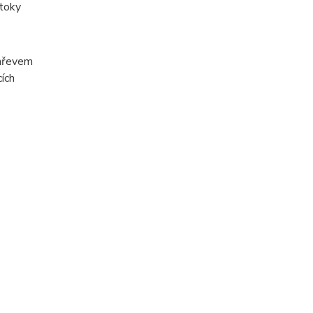
ztoky
ohřevem
ích