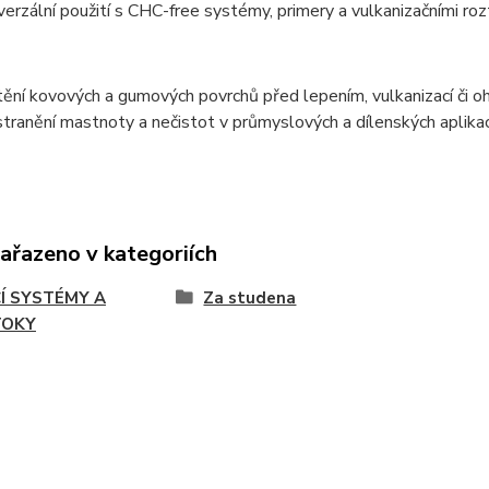
verzální použití s CHC-free systémy, primery a vulkanizačními ro
tění kovových a gumových povrchů před lepením, vulkanizací či 
tranění mastnoty a nečistot v průmyslových a dílenských aplikac
zařazeno v kategoriích
CÍ SYSTÉMY A
Za studena
TOKY