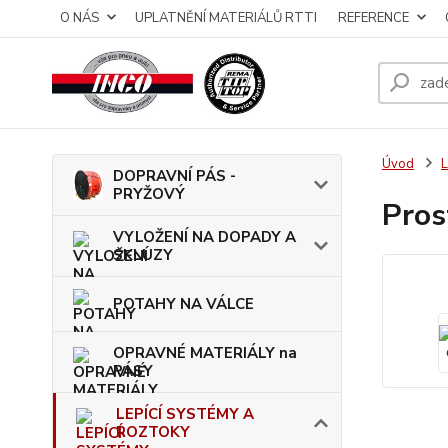
O NÁS
UPLATNĚNÍ MATERIÁLŮ RTTI
REFERENCE
Úvod
DOPRAVNÍ PÁS -
PRYŽOVÝ
Pros
VYLOŽENÍ NA DOPADY A
SKLUZY
POTAHY NA VÁLCE
OPRAVNÉ MATERIÁLY na
PÁSY
LEPÍCÍ SYSTÉMY A
ROZTOKY