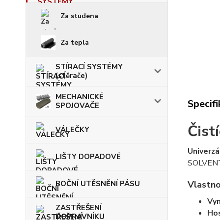
Za studena
Za tepla
STÍRACÍ SYSTÉMY
(stěrače)
MECHANICKÉ
Specif
SPOJOVAČE
Čist
VÁLEČKY
Univerzá
LIŠTY DOPADOVÉ
SOLVENT C
BOČNÍ UTĚSNĚNÍ PÁSU
Vlastno
Vyn
ZASTŘEŠENÍ
Hos
DOPRAVNÍKU