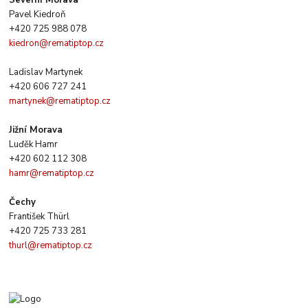
Severní Morava
Pavel Kiedroň
+420 725 988 078
kiedron@rematiptop.cz
Ladislav Martynek
+420 606 727 241
martynek@rematiptop.cz
Jižní Morava
Luďěk Hamr
+420 602 112 308
hamr@rematiptop.cz
Čechy
František Thürl
+420 725 733 281
thurl@rematiptop.cz