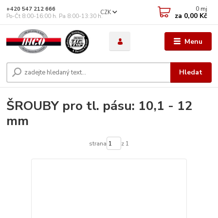
0
mj
+420 547 212 666
CZK
za
0,00 Kč
Po-Čt 8:00-16:00 h. Pa 8:00-13:30 h.
Menu
Hledat
ŠROUBY pro tl. pásu: 10,1 - 12
mm
strana
z 1