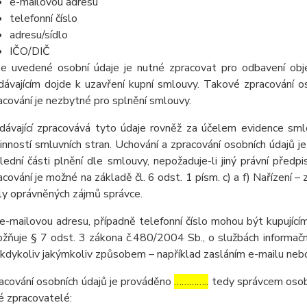
e-mailovou adresu
telefonní číslo
adresu/sídlo
IČO/DIČ
e uvedené osobní údaje je nutné zpracovat pro odbavení obj
dávajícím dojde k uzavření kupní smlouvy. Takové zpracování os
acování je nezbytné pro splnění smlouvy.
dávající zpracovává tyto údaje rovněž za účelem evidence sml
inností smluvních stran. Uchování a zpracování osobních údaj
lední části plnění dle smlouvy, nepožaduje-li jiný právní pře
acování je možné na základě čl. 6 odst. 1 písm. c) a f) Nařízení –
ly oprávněných zájmů správce.
e-mailovou adresu, případně telefonní číslo mohou být kupujícím
žňuje § 7 odst. 3 zákona č.480/2004 Sb., o službách informační
 kdykoliv jakýmkoliv způsobem – například zasláním e-mailu nebo
acování osobních údajů je prováděno
…………..
tedy správcem osobn
é zpracovatelé: