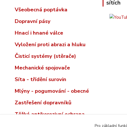
sítích
Všeobecná poptávka
Dopravní pásy
Hnací i hnané válce
Vyložení proti abrazi a hluku
Čisticí systémy (stěrače)
Mechanické spojovače
Síta - třídění surovin
Mlýny - pogumování - obecné
Zastřešení dopravníků
Těžká antikorozivní ochrana
Pro základní funk