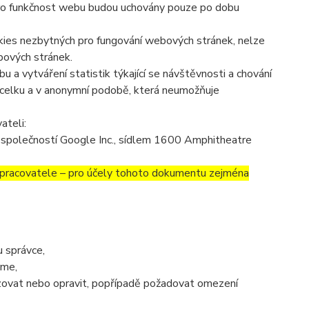
ro funkčnost webu budou uchovány pouze po dobu
okies nezbytných pro fungování webových stránek, nelze
bových stránek.
 a vytváření statistik týkající se návštěvnosti a chování
celku a v anonymní podobě, která neumožňuje
ateli:
společností Google Inc., sídlem 1600 Amphitheatre
covatele – pro účely tohoto dokumentu zejména
 správce,
áme,
izovat nebo opravit, popřípadě požadovat omezení