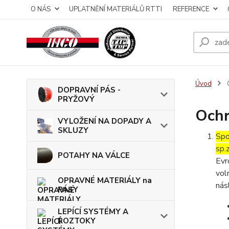
O NÁS
UPLATNĚNÍ MATERIÁLŮ RTTI
REFERENCE
Úvod
O
DOPRAVNÍ PÁS -
PRYŽOVÝ
Ochr
VYLOŽENÍ NA DOPADY A
SKLUZY
Spo
sp.
POTAHY NA VÁLCE
Evr
vol
OPRAVNÉ MATERIÁLY na
nás
PÁSY
LEPÍCÍ SYSTÉMY A
ROZTOKY