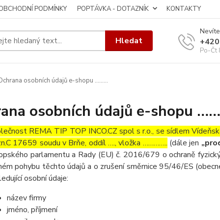
OBCHODNÍ PODMÍNKY
POPTÁVKA - DOTAZNÍK
KONTAKTY
Nevíte
Hledat
+420
Po-Čt 
chrana osobních údajů e-shopu ………
ana osobních údajů e-shopu …
lečnost REMA TIP TOP INCO.CZ spol s r.o., se sídlem Vídeňs
zn.C 17659 soudu v Brňe, oddíl …., vložka …………..
(dále jen
„prod
opského parlamentu a Rady (EU) č. 2016/679 o ochraně fyzickýc
ném pohybu těchto údajů a o zrušení směrnice 95/46/ES (obecné 
ledující osobní údaje:
název firmy
jméno, příjmení