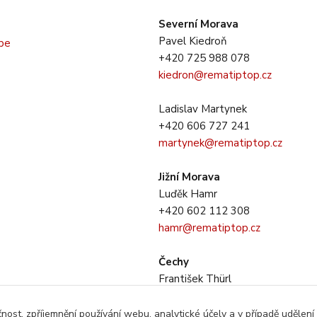
Severní Morava
Pavel Kiedroň
+420 725 988 078
kiedron@rematiptop.cz
Ladislav Martynek
+420 606 727 241
martynek@rematiptop.cz
Jižní Morava
Luďěk Hamr
+420 602 112 308
hamr@rematiptop.cz
Čechy
František Thürl
+420 725 733 281
thurl@rematiptop.cz
čnost, zpříjemnění používání webu, analytické účely a v případě udělení