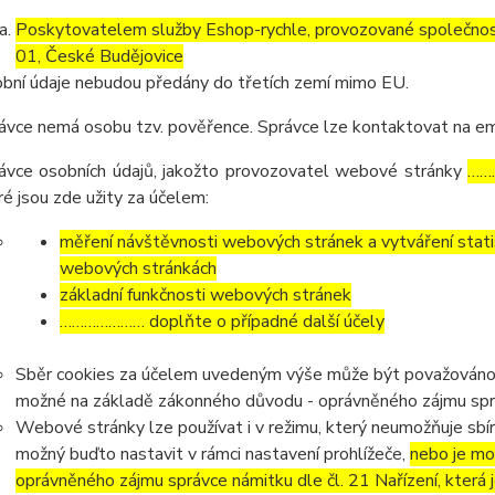
Poskytovatelem služby Eshop-rychle, provozované společnost
01, České Budějovice
bní údaje nebudou předány do třetích zemí mimo EU.
ávce nemá osobu tzv. pověřence. Správce lze kontaktovat na e
ávce osobních údajů, jakožto provozovatel webové stránky
……
ré jsou zde užity za účelem:
měření návštěvnosti webových stránek a vytváření statis
webových stránkách
základní funkčnosti webových stránek
………………… doplňte o případné další účely
Sběr cookies za účelem uvedeným výše může být považováno z
možné na základě zákonného důvodu - oprávněného zájmu správc
Webové stránky lze používat i v režimu, který neumožňuje sbír
možný buďto nastavit v rámci nastavení prohlížeče,
nebo je mo
oprávněného zájmu správce námitku dle čl. 21 Nařízení, která 