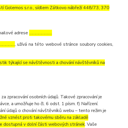
í Golemos s.r.o., sídlem Zátkovo nábřeží 448/73, 370
mailové adrese
………………….
……………
, užívá na této webové stránce soubory cookies,
tik týkající se návštěvnosti a chování návštěvníků na
a zpracování osobních údajů. Takové zpracování je
e, a umožňuje ho čl. 6 odst. 1 písm. f) Nařízení.
ání údajů o chování návštěvníků webu – tento režim je
žné vznést proti takovému sběru na základě
je dostupná v dolní části webových stránek
. Vaše