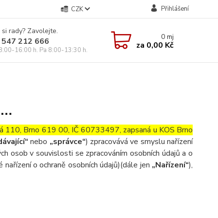
Přihlášení
CZK
 si rady? Zavolejte.
0
mj
 547 212 666
za
0,00 Kč
8:00-16:00 h. Pa 8:00-13:30 h.
……
ká 110, Brno 619 00, IČ 60733497, zapsaná u KOS Brno
ávající“
nebo
„správce“
) zpracovává ve smyslu nařízení
h osob v souvislosti se zpracováním osobních údajů a o
nařízení o ochraně osobních údajů)(dále jen
„Nařízení“
),