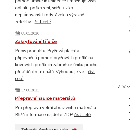
pomocí umělé inteligence umožňuje včas
odhalit poškození, snížit riziko
neplánovaných odstávek a výrazně
zefektiv...
číst celé
08.01.2020
Zakrytování třídiče
Popis produktu: Pryžová plachta
připevněná pomocí pryžových profilů na
kovových profilech zabraňuje úniku prachu
při třídění materiálů, Výhodou je ve...
číst
celé
Vez
17.08.2021
Přepravní hadice materiálů
Pro přepravu velmí abrazivniho materiálu
Bližší informace najdete ZDE!
číst celé
Zobrazit všechny novinky