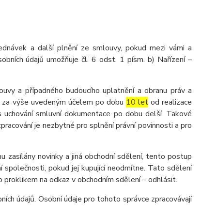
ednávek a další plnění ze smlouvy, pokud mezi vámi a
obních údajů umožňuje čl. 6 odst. 1 písm. b) Nařízení –
ouvy a případného budoucího uplatnění a obranu práv a
ů je za výše uvedeným účelem po dobu
10 let
od realizace
dpis uchování smluvní dokumentace po dobu delší. Takové
 zpracování je nezbytné pro splnění právní povinnosti a pro
u zasílány novinky a jiná obchodní sdělení, tento postup
 společnosti, pokud jej kupující neodmítne. Tato sdělení
 proklikem na odkaz v obchodním sdělení – odhlásit.
ích údajů. Osobní údaje pro tohoto správce zpracovávají