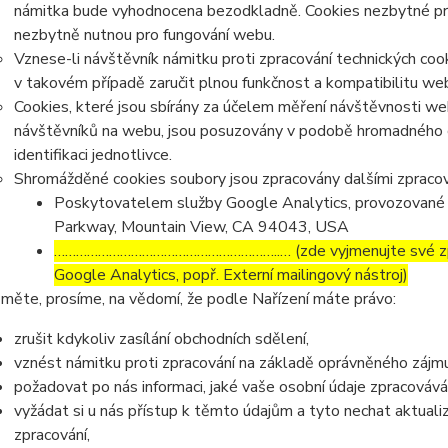
námitka bude vyhodnocena bezodkladně. Cookies nezbytné p
nezbytně nutnou pro fungování webu.
Vznese-li návštěvník námitku proti zpracování technických co
v takovém případě zaručit plnou funkčnost a kompatibilitu we
Cookies, které jsou sbírány za účelem měření návštěvnosti webu
návštěvníků na webu, jsou posuzovány v podobě hromadného 
identifikaci jednotlivce.
Shromážděné cookies soubory jsou zpracovány dalšími zpracov
Poskytovatelem služby Google Analytics, provozované 
Parkway, Mountain View, CA 94043, USA
……………………………………………………..… (zde vyjmenujte své zpra
Google Analytics, popř. Externí mailingový nástroj)
měte, prosíme, na vědomí, že podle Nařízení máte právo:
zrušit kdykoliv zasílání obchodních sdělení,
vznést námitku proti zpracování na základě oprávněného zájmu
požadovat po nás informaci, jaké vaše osobní údaje zpracováv
vyžádat si u nás přístup k těmto údajům a tyto nechat aktual
zpracování,