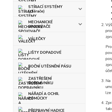
STÍRACÍ SYSTÉMY
(stěrače)
MECHANICKÉ
Výš
SPOJOVAČE
pro
zpr
VÁLEČKY
Pro
LIŠTY DOPADOVÉ
pov
pos
zpr
BOČNÍ UTĚSNĚNÍ PÁSU
úče
ZASTŘEŠENÍ
Na 
DOPRAVNÍKU
umo
lze
NÁŘADÍ A OCHR.
POMŮCKY
Zpr
tak
PŘEPRAVNÍ HADICE