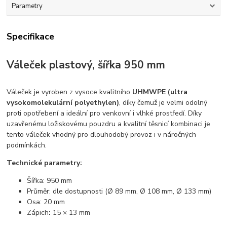
Parametry
Specifikace
Váleček plastový, šířka 950 mm
Váleček je vyroben z vysoce kvalitního
UHMWPE (ultra
vysokomolekulární polyethylen)
, díky čemuž je velmi odolný
proti opotřebení a ideální pro venkovní i vlhké prostředí. Díky
uzavřenému ložiskovému pouzdru a kvalitní těsnicí kombinaci je
tento váleček vhodný pro dlouhodobý provoz i v náročných
podmínkách.
Technické parametry:
Šířka: 950 mm
Průměr: dle dostupnosti (Ø 89 mm, Ø 108 mm, Ø 133 mm)
Osa: 20 mm
Zápich
:
15 × 13 mm