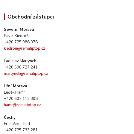
Obchodní zástupci
Severní Morava
Pavel Kiedroň
+420 725 988 078
kiedron@rematiptop.cz
Ladislav Martynek
+420 606 727 241
martynek@rematiptop.cz
Jižní Morava
Luďěk Hamr
+420 602 112 308
hamr@rematiptop.cz
Čechy
František Thürl
+420 725 733 281