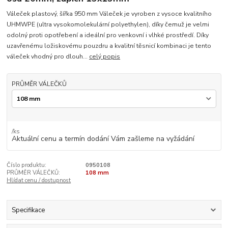
Váleček plastový, šířka 950 mm Váleček je vyroben z vysoce kvalitního
UHMWPE (ultra vysokomolekulární polyethylen), díky čemuž je velmi
odolný proti opotřebení a ideální pro venkovní i vlhké prostředí. Díky
uzavřenému ložiskovému pouzdru a kvalitní těsnicí kombinaci je tento
váleček vhodný pro dlouh...
celý popis
PRŮMĚR VÁLEČKŮ
/
ks
Aktuální cenu a termín dodání Vám zašleme na vyžádání
Číslo produktu:
0950108
PRŮMĚR VÁLEČKŮ:
108 mm
Hlídat cenu / dostupnost
Specifikace