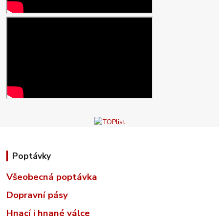
Poptávky
Všeobecná poptávka
Dopravní pásy
Hnací i hnané válce