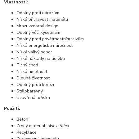
Vlastnosti:
Odolný proti nárazům
Nízká přilnavost materiálu
Mrazuvzdorný design
Odolný vůči kyselinám
Odolný proti povětrnostním vlivům
Nízká energetická náročnost
Nízký valivý odpor
Nízké náklady na údržbu
Tichý chod
Nízká hmotnost
Dlouhá životnost
Odolný proti korozi
Stálobarevný
Uzavřená ložiska
Použití:
Beton
Zrnitý materiál: písek, štěrk
Recyklace
Zpracování kompostu