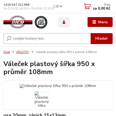
0
mj
+420 547 212 666
CZK
za
0,00 Kč
Po-Čt 8:00-16:00 h. Pa 8:00-13:30 h.
Menu
Hledat
Úvod
VÁLEČKY
Váleček plastový šířka 950 x průměr 108mm
Váleček plastový šířka 950 x
průměr 108mm
osa 20mm, zápich 15x13mm