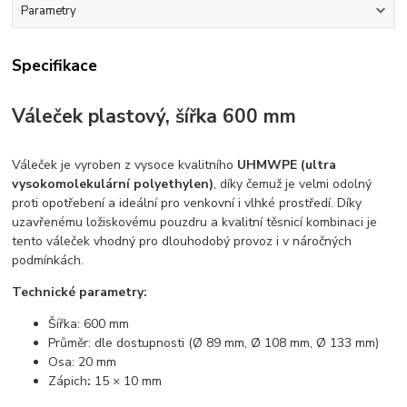
Parametry
Specifikace
Váleček plastový, šířka 600 mm
Váleček je vyroben z vysoce kvalitního
UHMWPE (ultra
vysokomolekulární polyethylen)
, díky čemuž je velmi odolný
proti opotřebení a ideální pro venkovní i vlhké prostředí. Díky
uzavřenému ložiskovému pouzdru a kvalitní těsnicí kombinaci je
tento váleček vhodný pro dlouhodobý provoz i v náročných
podmínkách.
Technické parametry:
Šířka: 600 mm
Průměr: dle dostupnosti (Ø 89 mm, Ø 108 mm, Ø 133 mm)
Osa: 20 mm
Zápich
:
15 × 10 mm