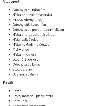
Vlastnosti:
Odolný proti nárazům
Nízká přilnavost materiálu
Mrazuvzdorný design
Odolný vůči kyselinám
Odolný proti povětrnostním vlivům
Nízká energetická náročnost
Nízký valivý odpor
Nízké náklady na údržbu
Tichý chod
Nízká hmotnost
Dlouhá životnost
Odolný proti korozi
Stálobarevný
Uzavřená ložiska
Použití:
Beton
Zrnitý materiál: písek, štěrk
Recyklace
Zpracování kompostu