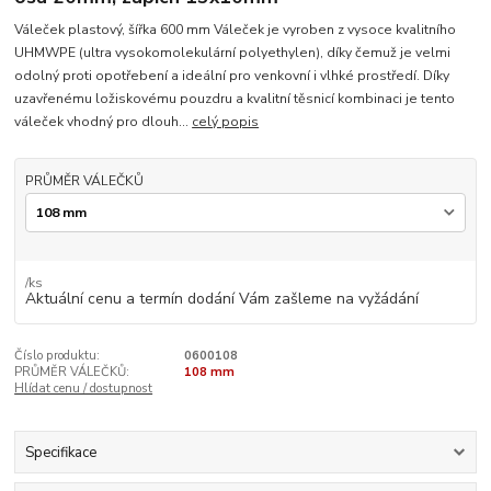
Váleček plastový, šířka 600 mm Váleček je vyroben z vysoce kvalitního
UHMWPE (ultra vysokomolekulární polyethylen), díky čemuž je velmi
odolný proti opotřebení a ideální pro venkovní i vlhké prostředí. Díky
uzavřenému ložiskovému pouzdru a kvalitní těsnicí kombinaci je tento
váleček vhodný pro dlouh...
celý popis
PRŮMĚR VÁLEČKŮ
/
ks
Aktuální cenu a termín dodání Vám zašleme na vyžádání
Číslo produktu:
0600108
PRŮMĚR VÁLEČKŮ:
108 mm
Hlídat cenu / dostupnost
Specifikace