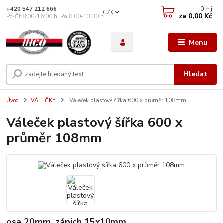
0
mj
+420 547 212 666
CZK
za
0,00 Kč
Po-Čt 8:00-16:00 h. Pa 8:00-13:30 h.
Menu
Hledat
Úvod
VÁLEČKY
Váleček plastový šířka 600 x průměr 108mm
Váleček plastový šířka 600 x
průměr 108mm
osa 20mm, zápich 15x10mm