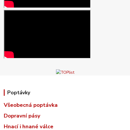
Poptávky
Všeobecná poptávka
Dopravní pásy
Hnací i hnané válce