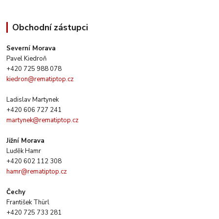
Obchodní zástupci
Severní Morava
Pavel Kiedroň
+420 725 988 078
kiedron@rematiptop.cz
Ladislav Martynek
+420 606 727 241
martynek@rematiptop.cz
Jižní Morava
Luďěk Hamr
+420 602 112 308
hamr@rematiptop.cz
Čechy
František Thürl
+420 725 733 281