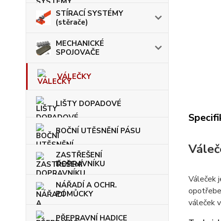
STÍRACÍ SYSTÉMY
(stěrače)
MECHANICKÉ
SPOJOVAČE
VÁLEČKY
LIŠTY DOPADOVÉ
Specif
BOČNÍ UTĚSNĚNÍ PÁSU
Váleč
ZASTŘEŠENÍ
DOPRAVNÍKU
Váleček j
NÁŘADÍ A OCHR.
opotřeben
POMŮCKY
váleček v
PŘEPRAVNÍ HADICE