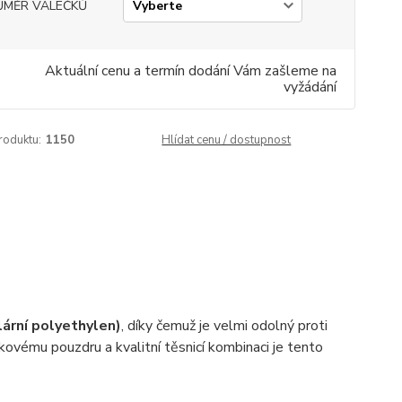
ŮMĚR VÁLEČKŮ
Aktuální cenu a termín dodání Vám zašleme na
vyžádání
roduktu:
1150
Hlídat cenu / dostupnost
rní polyethylen)
, díky čemuž je velmi odolný proti
kovému pouzdru a kvalitní těsnicí kombinaci je tento