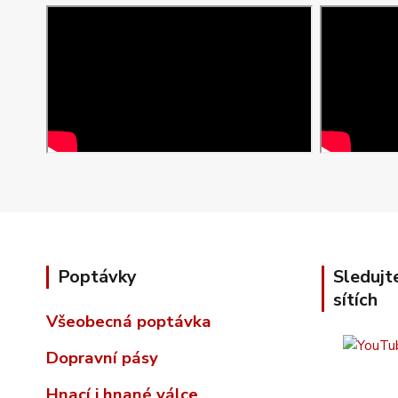
Poptávky
Sledujt
sítích
Všeobecná poptávka
Dopravní pásy
Hnací i hnané válce