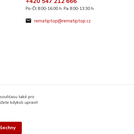
+420 547 212 666
Po-Čt 8:00-16:00 h. Pa 8:00-13:30 h.
rematiptop@rematiptop.cz
 souhlasu také pro
žete kdykoli upravit
všechny
Vytvořeno na
Eshop-rychle.cz