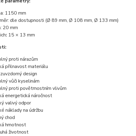
ké parametry:
ka: 1150 mm
měr: dle dostupnosti (Ø 89 mm, Ø 108 mm, Ø 133 mm)
: 20 mm
ich
:
15 × 13 mm
ti:
lný proti nárazům
ká přilnavost materiálu
zuvzdorný design
lný vůči kyselinám
lný proti povětrnostním vlivům
ká energetická náročnost
ký valivý odpor
ké náklady na údržbu
hý chod
ká hmotnost
uhá životnost