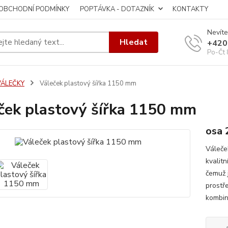
OBCHODNÍ PODMÍNKY
POPTÁVKA - DOTAZNÍK
KONTAKTY
Nevíte
Hledat
+420
Po-Čt 
VÁLEČKY
Váleček plastový šířka 1150 mm
ček plastový šířka 1150 mm
osa 
Váleče
kvalit
čemuž j
prostř
kombin