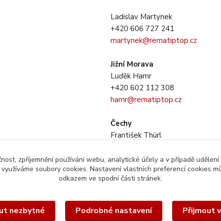
Ladislav Martynek
+420 606 727 241
martynek@rematiptop.cz
Jižní Morava
Luďěk Hamr
+420 602 112 308
hamr@rematiptop.cz
Čechy
František Thürl
+420 725 733 281
thurl@rematiptop.cz
čnost, zpříjemnění používání webu, analytické účely a v případě udělení
y využíváme soubory cookies. Nastavení vlastních preferencí cookies mů
odkazem ve spodní části stránek.
ut nezbytné
Podrobné nastavení
Přijmout 
éto webové stránky je chráněn