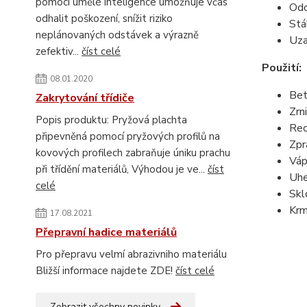
pomocí umělé inteligence umožňuje včas
Odo
odhalit poškození, snížit riziko
Stá
neplánovaných odstávek a výrazně
Uza
zefektiv...
číst celé
Použití:
08.01.2020
Be
Zakrytování třídiče
Zrn
Popis produktu: Pryžová plachta
Rec
připevněná pomocí pryžových profilů na
Zpr
kovových profilech zabraňuje úniku prachu
Váp
při třídění materiálů, Výhodou je ve...
číst
Uhe
celé
Skl
Krm
17.08.2021
Přepravní hadice materiálů
Pro přepravu velmí abrazivniho materiálu
Bližší informace najdete ZDE!
číst celé
Zobrazit všechny novinky