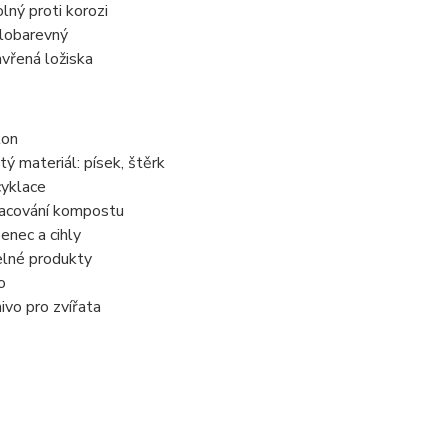
lný proti korozi
lobarevný
vřená ložiska
ton
itý materiál: písek, štěrk
yklace
acování kompostu
enec a cihly
lné produkty
o
ivo pro zvířata