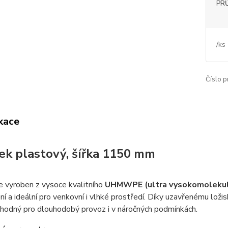
PR
/
ks
Číslo p
ikace
ek plastový, šířka 1150 mm
e vyroben z vysoce kvalitního
UHMWPE (ultra vysokomolekulá
í a ideální pro venkovní i vlhké prostředí. Díky uzavřenému ložis
hodný pro dlouhodobý provoz i v náročných podmínkách.