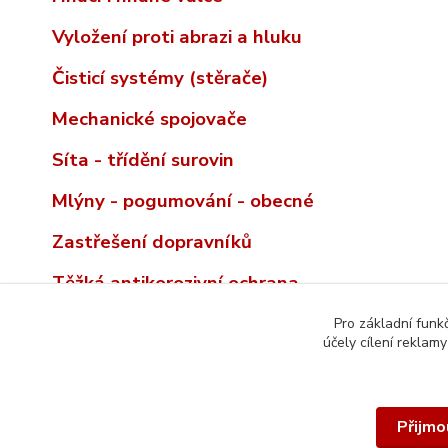
Vyložení proti abrazi a hluku
Čisticí systémy (stěrače)
Mechanické spojovače
Síta - třídění surovin
Mlýny - pogumování - obecné
Zastřešení dopravníků
Těžká antikorozivní ochrana
Pro základní funk
účely cílení reklam
Přijmo
© 2026 REMA TIP-TOP INCO-CZ spol. s r.o. | Veškerý obsah t