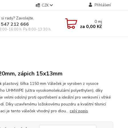
Přihlášení
CZK
 si rady? Zavolejte.
0
mj
 547 212 666
za
0,00 Kč
8:00-16:00 h. Pa 8:00-13:30 h.
20mm, zápich 15x13mm
k plastový, šířka 1150 mm Váleček je vyroben z vysoce
ního UHMWPE (ultra vysokomolekulární polyethylen), díky
e velmi odolný proti opotřebení a ideální pro venkovní i vlhké
edí. Díky uzavřenému ložiskovému pouzdru a kvalitní těsnicí
aci je tento váleček vhodný pro dlou...
celý popis