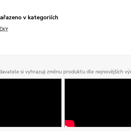
zařazeno v kategoriích
ČKY
davatele si vyhrazuji změnu produktu dle nejnovějších v