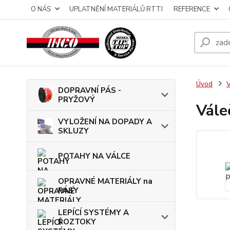
O NÁS
UPLATNĚNÍ MATERIÁLŮ RTTI
REFERENCE
Úvod
DOPRAVNÍ PÁS -
PRYŽOVÝ
Vále
VYLOŽENÍ NA DOPADY A
SKLUZY
POTAHY NA VÁLCE
OPRAVNÉ MATERIÁLY na
PÁSY
LEPÍCÍ SYSTÉMY A
ROZTOKY