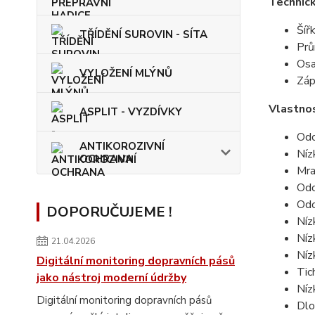
Technic
Šíř
TŘÍDĚNÍ SUROVIN - SÍTA
Prů
Osa
VYLOŽENÍ MLÝNŮ
Záp
Vlastnos
ASPLIT - VYZDÍVKY
Odo
ANTIKOROZIVNÍ
Níz
OCHRANA
Mra
Odo
Odo
DOPORUČUJEME !
Níz
Níz
21.04.2026
Níz
Digitální monitoring dopravních pásů
Tic
jako nástroj moderní údržby
Níz
Digitální monitoring dopravních pásů
Dlo