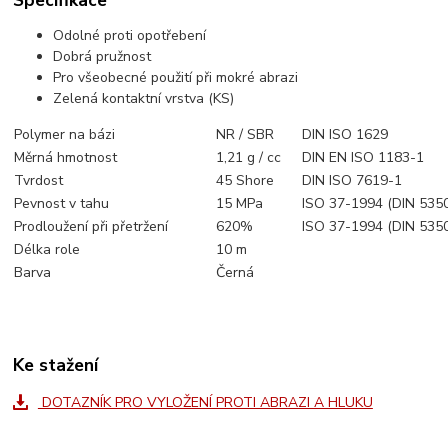
Odolné proti opotřebení
Dobrá pružnost
Pro všeobecné použití při mokré abrazi
Zelená kontaktní vrstva (KS)
Polymer na bázi
NR / SBR
DIN ISO 1629
Měrná hmotnost
1,21 g / cc
DIN EN ISO 1183-1
Tvrdost
45 Shore
DIN ISO 7619-1
Pevnost v tahu
15 MPa
ISO 37-1994 (DIN 535
Prodloužení při přetržení
620%
ISO 37-1994 (DIN 535
Délka role
10 m
Barva
Černá
Ke stažení
DOTAZNÍK PRO VYLOŽENÍ PROTI ABRAZI A HLUKU