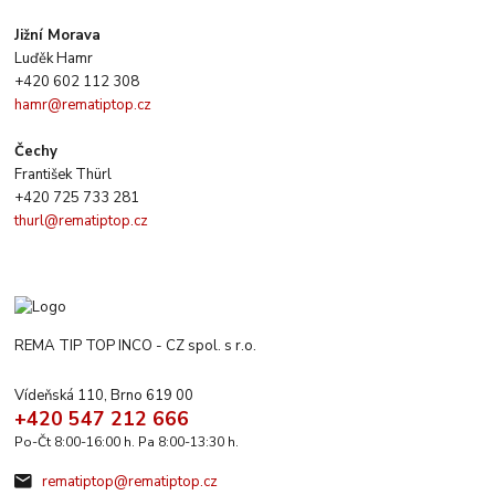
Jižní Morava
Luďěk Hamr
+420 602 112 308
hamr@rematiptop.cz
Čechy
František Thürl
+420 725 733 281
thurl@rematiptop.cz
REMA TIP TOP INCO - CZ spol. s r.o.
Vídeňská 110, Brno 619 00
+420 547 212 666
Po-Čt 8:00-16:00 h. Pa 8:00-13:30 h.
rematiptop@rematiptop.cz