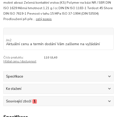
mokré abrazi Zelená kontaktní vrstva (KS) Polymer na bázi NR / SBR DIN
ISO 1629 Měrná hmotnost 1,21 g / cc DIN EN ISO 1183-1 Tvrdost 45 Shore
DIN ISO 7619-1 Pevnost v tahu 15 MPa ISO 37-1994 (DIN 53504)
Prodloužení při pře...
celý popis
/
m2
Aktuální cenu a termín dodání Vám zašleme na vyžádání
Číslo produktu:
110 UL40
Hlídat cenu / dostupnost
Specifikace
Ke stažení
Související zboží
1
Specifikace