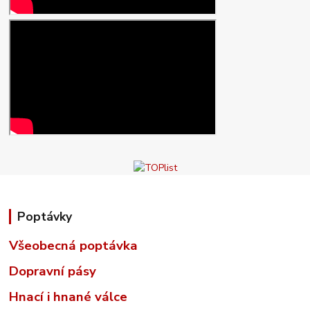
Poptávky
Všeobecná poptávka
Dopravní pásy
Hnací i hnané válce