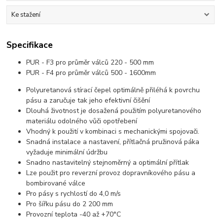
Ke stažení
Specifikace
PUR - F3 pro průměr válců 220 - 500 mm
PUR - F4 pro průměr válců 500 - 1600mm
Polyuretanová stírací čepel optimálně přiléhá k povrchu
pásu a zaručuje tak jeho efektivní čišění
Dlouhá životnost je dosažená použitím polyuretanového
materiálu odolného vůči opotřebení
Vhodný k použití v kombinaci s mechanickými spojovači.
Snadná instalace a nastavení, přítlačná pružinová páka
vyžaduje minimální údržbu
Snadno nastavitelný stejnoměrný a optimální přítlak
Lze použit pro reverzní provoz dopravníkového pásu a
bombirované válce
Pro pásy s rychlostí do 4,0 m/s
Pro šířku pásu do 2 200 mm
Provozní teplota -40 až +70°C