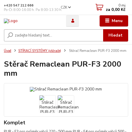
0
mj
+420 547 212 666
CZK
za
0,00 Kč
Po-Čt 8:00-16:00 h. Pa 8:00-13:30 h.
Menu
Hledat
Úvod
STÍRACÍ SYSTÉMY (stěrače)
Stěrač Remaclean PUR-F3 2000 mm
Stěrač Remaclean PUR-F3 2000
mm
Komplet
PUR - F3 pro průměr válců 220 - 500 mm PUR - F4 pro průměr válců 500 -