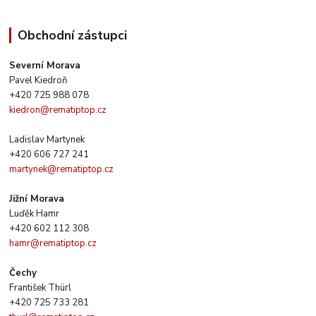
Obchodní zástupci
Severní Morava
Pavel Kiedroň
+420 725 988 078
kiedron@rematiptop.cz
Ladislav Martynek
+420 606 727 241
martynek@rematiptop.cz
Jižní Morava
Luďěk Hamr
+420 602 112 308
hamr@rematiptop.cz
Čechy
František Thürl
+420 725 733 281