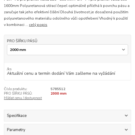
1600mm Polyuretanová stírací čepel optimálně přiléhá k povrchu pásu a
zaručuje tak jeho efektivní čišění Dlouhá životnost je dosažená použitím
polyuretanového materiálu odolného vůči opotřebení Vhodný k použití
v kombinaci ...
celý popis
PRO ŠÍŘKU PÁSŮ
/
ks
Aktuální cenu a termín dodání Vám zašleme na vyžádání
Číslo produktu:
5785512
PRO ŠÍŘKU PÁSŮ:
2000 mm
Hlídat cenu / dostupnost
Specifikace
Parametry