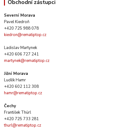
Obchodní zástupci
Severní Morava
Pavel Kiedroň
+420 725 988 078
kiedron@rematiptop.cz
Ladislav Martynek
+420 606 727 241
martynek@rematiptop.cz
Jižní Morava
Luďěk Hamr
+420 602 112 308
hamr@rematiptop.cz
Čechy
František Thürl
+420 725 733 281
thurl@rematiptop.cz