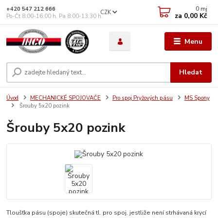
0
mj
+420 547 212 666
CZK
za
0,00 Kč
Po-Čt 8:00-16:00 h. Pa 8:00-13:30 h.
Menu
Hledat
Úvod
MECHANICKÉ SPOJOVAČE
Pro spoj Pryžových pásu
MS Spony
Šrouby 5x20 pozink
Šrouby 5x20 pozink
Tloušťka pásu (spoje) skutečná tl. pro spoj. jestliže není strhávaná krycí