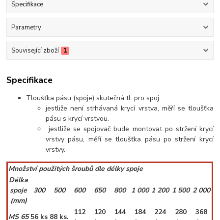
Specifikace
Parametry
Související zboží
1
Specifikace
Tloušťka pásu (spoje) skutečná tl. pro spoj.
jestliže není strhávaná krycí vrstva, měří se tloušťka
pásu s krycí vrstvou.
jestliže se spojovač bude montovat po stržení krycí
vrstvy pásu, měří se tloušťka pásu po stržení krycí
vrstvy.
Množství
použitých šroubů dle délky spoje
Délka
spoje
300
500
600
650
800
1 000
1 200
1 500
2 000
(mm)
112
120
144
184
224
280
368
MS 65
56
ks
88
ks.