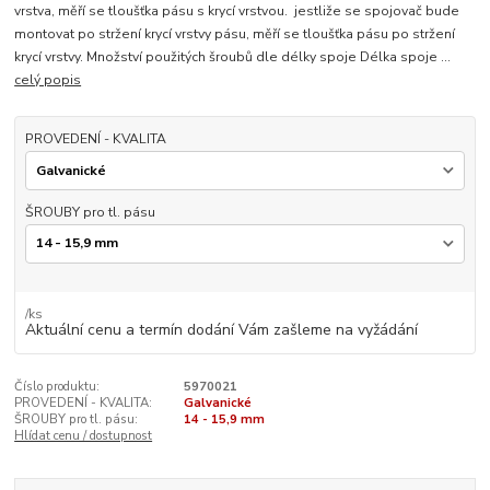
vrstva, měří se tloušťka pásu s krycí vrstvou. jestliže se spojovač bude
montovat po stržení krycí vrstvy pásu, měří se tloušťka pásu po stržení
krycí vrstvy. Množství použitých šroubů dle délky spoje Délka spoje ...
celý popis
PROVEDENÍ - KVALITA
ŠROUBY pro tl. pásu
/
ks
Aktuální cenu a termín dodání Vám zašleme na vyžádání
Číslo produktu:
5970021
PROVEDENÍ - KVALITA:
Galvanické
ŠROUBY pro tl. pásu:
14 - 15,9 mm
Hlídat cenu / dostupnost