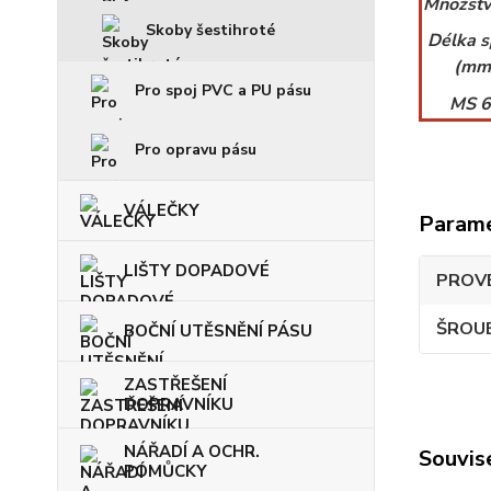
Množstv
Skoby šestihroté
Délka s
(mm
Pro spoj PVC a PU pásu
MS 
Pro opravu pásu
VÁLEČKY
Param
LIŠTY DOPADOVÉ
PROVE
ŠROUB
BOČNÍ UTĚSNĚNÍ PÁSU
ZASTŘEŠENÍ
DOPRAVNÍKU
NÁŘADÍ A OCHR.
Souvise
POMŮCKY