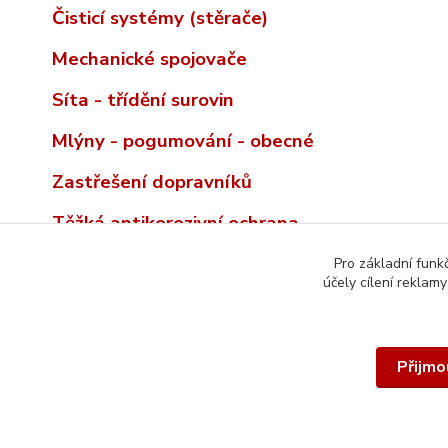
Čisticí systémy (stěrače)
Mechanické spojovače
Síta - třídění surovin
Mlýny - pogumování - obecné
Zastřešení dopravníků
Těžká antikorozivní ochrana
Pro základní funk
účely cílení reklam
Přijmo
© 2026 REMA TIP-TOP INCO-CZ spol. s r.o. | Veškerý obsah t
autorským právem. Všechna práva vyhrazena.