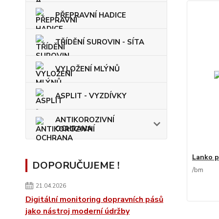
PŘEPRAVNÍ HADICE
TŘÍDĚNÍ SUROVIN - SÍTA
VYLOŽENÍ MLÝNŮ
ASPLIT - VYZDÍVKY
ANTIKOROZIVNÍ
OCHRANA
Lanko p
DOPORUČUJEME !
/
bm
21.04.2026
Digitální monitoring dopravních pásů
jako nástroj moderní údržby