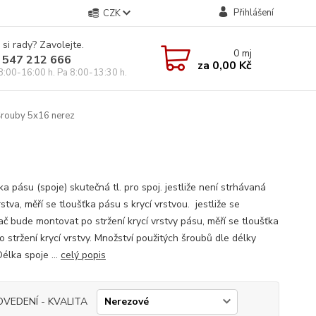
Přihlášení
CZK
 si rady? Zavolejte.
0
mj
 547 212 666
za
0,00 Kč
8:00-16:00 h. Pa 8:00-13:30 h.
rouby 5x16 nerez
a pásu (spoje) skutečná tl. pro spoj. jestliže není strhávaná
rstva, měří se tloušťka pásu s krycí vrstvou. jestliže se
ač bude montovat po stržení krycí vrstvy pásu, měří se tloušťka
 stržení krycí vrstvy. Množství použitých šroubů dle délky
élka spoje ...
celý popis
OVEDENÍ - KVALITA