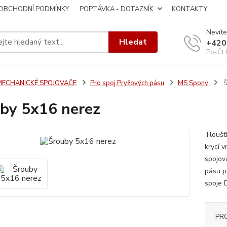
OBCHODNÍ PODMÍNKY
POPTÁVKA - DOTAZNÍK
KONTAKTY
Nevíte
Hledat
+420
Po-Čt 
MECHANICKÉ SPOJOVAČE
Pro spoj Pryžových pásu
MS Spony
Š
by 5x16 nerez
Tloušťk
krycí v
spojov
pásu po
spoje D
PR