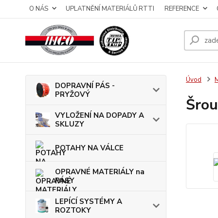
O NÁS
UPLATNĚNÍ MATERIÁLŮ RTTI
REFERENCE
Úvod
DOPRAVNÍ PÁS -
PRYŽOVÝ
Šrou
VYLOŽENÍ NA DOPADY A
SKLUZY
POTAHY NA VÁLCE
OPRAVNÉ MATERIÁLY na
PÁSY
LEPÍCÍ SYSTÉMY A
ROZTOKY