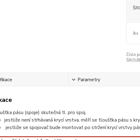
ŠRO
/
ks
Číslo p
ŠROUBY 
fikace
Parametry
ikace
ušťka pásu (spoje) skutečná tl. pro spoj.
jestliže není strhávaná krycí vrstva, měří se tloušťka pásu s kry
jestliže se spojovač bude montovat po stržení krycí vrstvy pásu