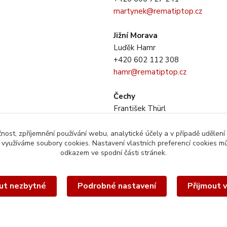
martynek@rematiptop.cz
Jižní Morava
Luďěk Hamr
+420 602 112 308
hamr@rematiptop.cz
Čechy
František Thürl
+420 725 733 281
thurl@rematiptop.cz
čnost, zpříjemnění používání webu, analytické účely a v případě udělení
y využíváme soubory cookies. Nastavení vlastních preferencí cookies mů
odkazem ve spodní části stránek.
ut nezbytné
Podrobné nastavení
Přijmout 
éto webové stránky je chráněn