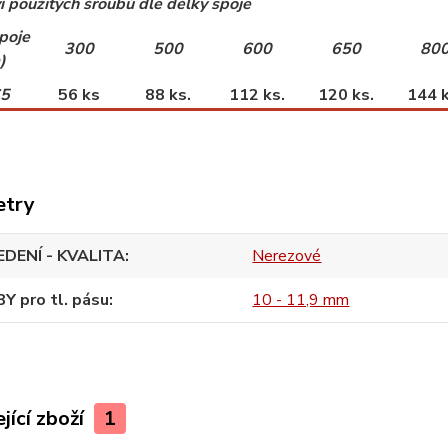
í
použitých šroubů dle délky spoje
poje
300
500
600
650
80
)
65
56
ks
88
ks.
112 ks.
120 ks.
144 k
etry
DENÍ - KVALITA
Nerezové
Y pro tl. pásu
10 - 11,9 mm
jící zboží
1