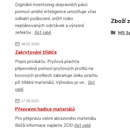
Digitální monitoring dopravních pásů
pomocí umělé inteligence umožňuje včas
odhalit poškození, snížit riziko
Zboží 
neplánovaných odstávek a výrazně
zefektiv...
číst celé
MS S
08.01.2020
Zakrytování třídiče
Popis produktu: Pryžová plachta
připevněná pomocí pryžových profilů na
kovových profilech zabraňuje úniku prachu
při třídění materiálů, Výhodou je ve...
číst
celé
17.08.2021
Přepravní hadice materiálů
Pro přepravu velmí abrazivniho materiálu
Bližší informace najdete ZDE!
číst celé