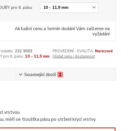
UBY pro tl. pásu
Aktuální cenu a termín dodání Vám zašleme na
vyžádání
roduktu:
232 9003
PROVEDENÍ - KVALITA:
Nerezové
pro tl. pásu:
10 - 11,9 mm
Hlídat cenu / dostupnost
Související zboží
1
cí vrstvou.
, měří se tloušťka pásu po stržení krycí vrstvy.