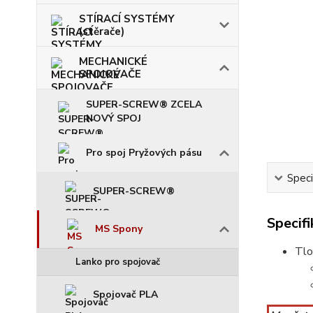
STÍRACÍ SYSTÉMY
(stěrače)
MECHANICKÉ
SPOJOVAČE
SUPER-SCREW® ZCELA
NOVÝ SPOJ
Pro spoj Pryžových pásu
Speci
SUPER-SCREW®
Specif
MS Spony
Tlo
Lanko pro spojovač
Spojovač PLA