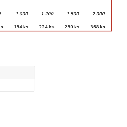
0
1 000
1 200
1 500
2 000
s.
184 ks.
224 ks.
280 ks.
368 ks.