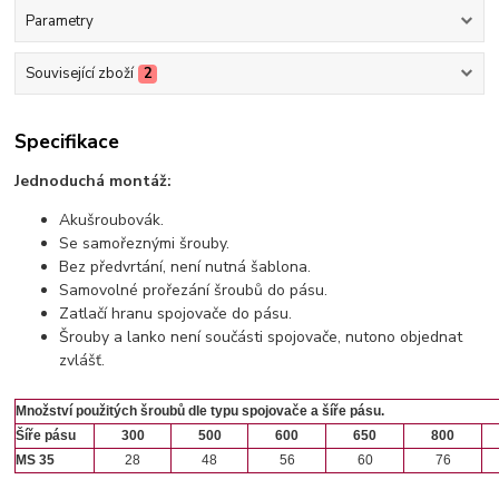
Parametry
Související zboží
2
Specifikace
Jednoduchá montáž:
Akušroubovák.
Se samořeznými šrouby.
Bez předvrtání, není nutná šablona.
Samovolné prořezání šroubů do pásu.
Zatlačí hranu spojovače do pásu.
Šrouby a lanko není součásti spojovače, nutono objednat
zvlášť.
Množství použitých šroubů dle typu spojovače a šíře pásu.
Šíře pásu
300
500
600
650
800
MS 35
28
48
56
60
76