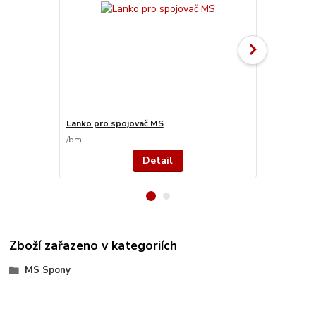
Lanko pro spojovač MS
Šrouby pro 
/
bm
/
ks
Detail
Zboží zařazeno v kategoriích
MS Spony