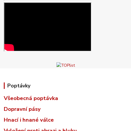
Poptávky
Všeobecná poptávka
Dopravní pásy
Hnací i hnané válce
Vyložení proti abrazi a hluku