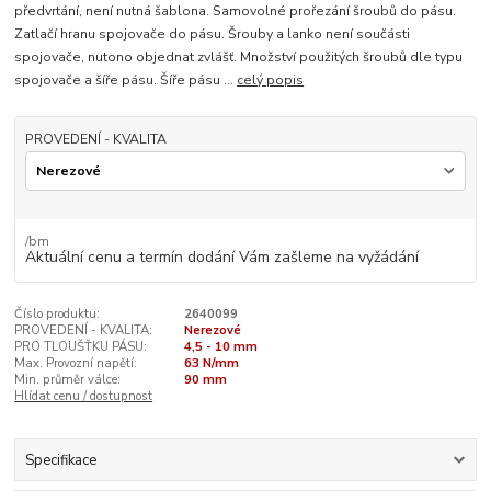
předvrtání, není nutná šablona. Samovolné prořezání šroubů do pásu.
Zatlačí hranu spojovače do pásu. Šrouby a lanko není součásti
spojovače, nutono objednat zvlášť. Množství použitých šroubů dle typu
spojovače a šíře pásu. Šíře pásu ...
celý popis
PROVEDENÍ - KVALITA
/
bm
Aktuální cenu a termín dodání Vám zašleme na vyžádání
Číslo produktu:
2640099
PROVEDENÍ - KVALITA:
Nerezové
PRO TLOUŠŤKU PÁSU:
4,5 - 10 mm
Max. Provozní napětí:
63 N/mm
Min. průměr válce:
90 mm
Hlídat cenu / dostupnost
Specifikace