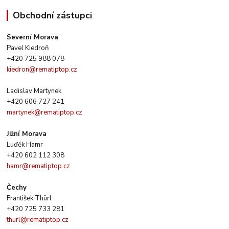
Obchodní zástupci
Severní Morava
Pavel Kiedroň
+420 725 988 078
kiedron@rematiptop.cz
Ladislav Martynek
+420 606 727 241
martynek@rematiptop.cz
Jižní Morava
Luďěk Hamr
+420 602 112 308
hamr@rematiptop.cz
Čechy
František Thürl
+420 725 733 281
thurl@rematiptop.cz