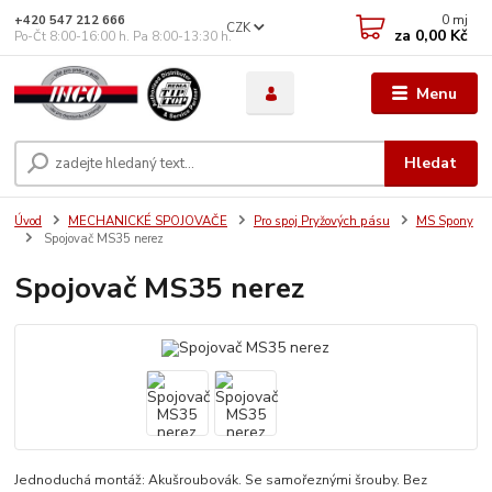
0
mj
+420 547 212 666
CZK
za
0,00 Kč
Po-Čt 8:00-16:00 h. Pa 8:00-13:30 h.
Menu
Hledat
Úvod
MECHANICKÉ SPOJOVAČE
Pro spoj Pryžových pásu
MS Spony
Spojovač MS35 nerez
Spojovač MS35 nerez
Jednoduchá montáž: Akušroubovák. Se samořeznými šrouby. Bez