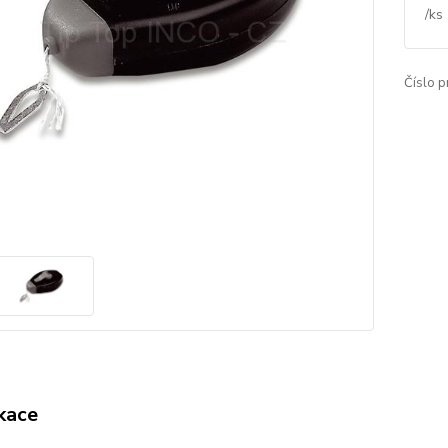
/
ks
Číslo p
ikace