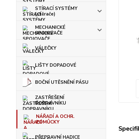
STÍRACÍ SYSTÉMY
(stěrače)
MECHANICKÉ
SPOJOVAČE
VÁLEČKY
LIŠTY DOPADOVÉ
BOČNÍ UTĚSNĚNÍ PÁSU
ZASTŘEŠENÍ
DOPRAVNÍKU
NÁŘADÍ A OCHR.
POMŮCKY
Specif
PŘEPRAVNÍ HADICE