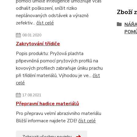
pomocí umělé inteligence umožňuje včas
odhalit poškození, snížit riziko
Zboží 
neplánovaných odstávek a výrazně
zefektiv...
číst celé
NÁŘA
POM
08.01.2020
Zakrytování třídiče
Popis produktu: Pryžová plachta
připevněná pomocí pryžových profilů na
kovových profilech zabraňuje úniku prachu
při třídění materiálů, Výhodou je ve...
číst
celé
17.08.2021
Přepravní hadice materiálů
Pro přepravu velmí abrazivniho materiálu
Bližší informace najdete ZDE!
číst celé
Zobrazit všechny novinky