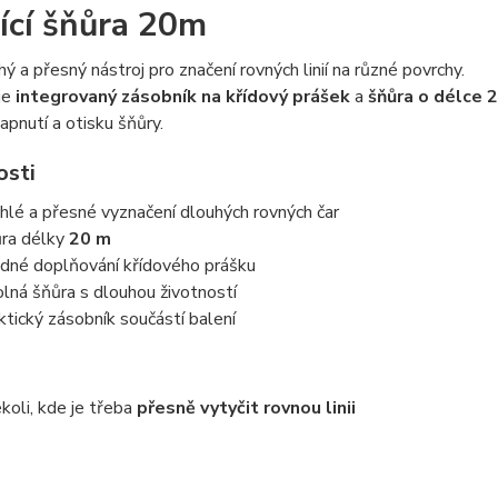
ící šňůra 20m
ý a přesný nástroj pro značení rovných linií na různé povrchy.
je
integrovaný zásobník na křídový prášek
a
šňůra o délce 
pnutí a otisku šňůry.
osti
hlé a přesné vyznačení dlouhých rovných čar
ra délky
20 m
dné doplňování křídového prášku
lná šňůra s dlouhou životností
ktický zásobník součástí balení
koli, kde je třeba
přesně vytyčit rovnou linii