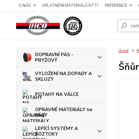
O NÁS
UPLATNĚNÍ MATERIÁLŮ RTTI
REFERENCE
Úvod
DOPRAVNÍ PÁS -
PRYŽOVÝ
Šňůr
VYLOŽENÍ NA DOPADY A
SKLUZY
POTAHY NA VÁLCE
OPRAVNÉ MATERIÁLY na
PÁSY
LEPÍCÍ SYSTÉMY A
ROZTOKY