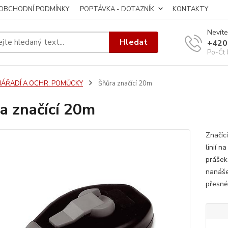
OBCHODNÍ PODMÍNKY
POPTÁVKA - DOTAZNÍK
KONTAKTY
Nevíte
Hledat
+420
Po-Čt 
NÁŘADÍ A OCHR. POMŮCKY
Šňůra značící 20m
a značící 20m
Značíc
linií n
prášek
nanáše
přesné