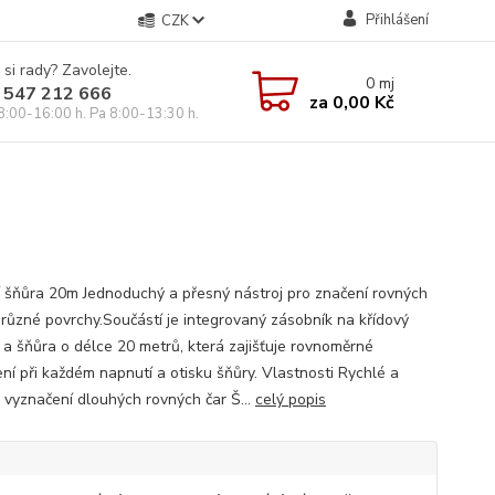
Přihlášení
CZK
 si rady? Zavolejte.
0
mj
 547 212 666
za
0,00 Kč
8:00-16:00 h. Pa 8:00-13:30 h.
í šňůra 20m Jednoduchý a přesný nástroj pro značení rovných
a různé povrchy.Součástí je integrovaný zásobník na křídový
 a šňůra o délce 20 metrů, která zajišťuje rovnoměrné
ní při každém napnutí a otisku šňůry. Vlastnosti Rychlé a
 vyznačení dlouhých rovných čar Š...
celý popis