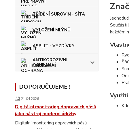
Znač
TŘÍDĚNÍ SUROVIN - SÍTA
Jednoduch
Součástí 
VYLOŽENÍ MLÝNŮ
každém na
Vlastn
ASPLIT - VYZDÍVKY
Ryc
ANTIKOROZIVNÍ
Šňů
OCHRANA
Sna
Odo
Pra
DOPORUČUJEME !
Využití
21.04.2026
Kde
Digitální monitoring dopravních pásů
jako nástroj moderní údržby
Digitální monitoring dopravních pásů