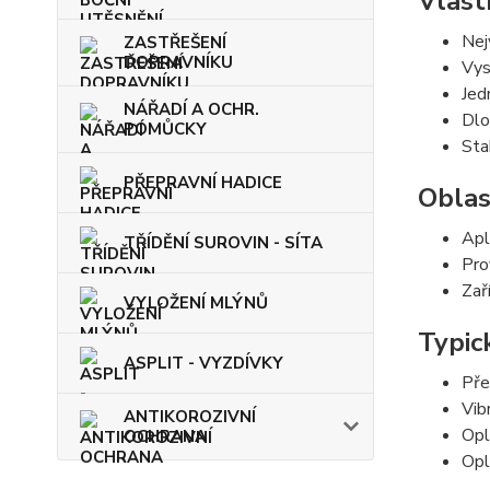
Vlast
Nej
ZASTŘEŠENÍ
DOPRAVNÍKU
Vys
Jed
NÁŘADÍ A OCHR.
Dlo
POMŮCKY
Sta
PŘEPRAVNÍ HADICE
Oblas
Apl
TŘÍDĚNÍ SUROVIN - SÍTA
Pro
Zař
VYLOŽENÍ MLÝNŮ
Typic
ASPLIT - VYZDÍVKY
Pře
Vib
ANTIKOROZIVNÍ
Opl
OCHRANA
Opl