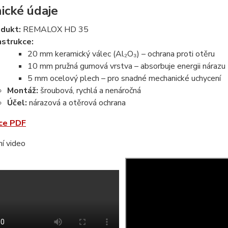
ické údaje
dukt:
REMALOX HD 35
strukce:
20 mm keramický válec (Al₂O₃) – ochrana proti otěru
10 mm pružná gumová vrstva – absorbuje energii nárazu
5 mm ocelový plech – pro snadné mechanické uchycení
Montáž:
šroubová, rychlá a nenáročná
Účel:
nárazová a otěrová ochrana
ce PDF
í video