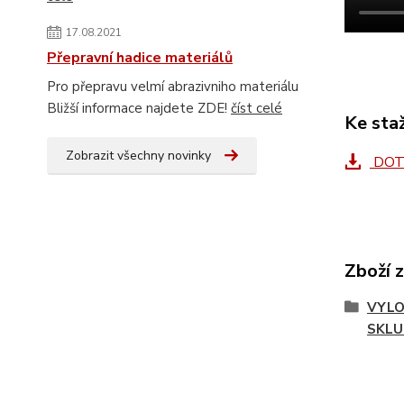
17.08.2021
Přepravní hadice materiálů
Pro přepravu velmí abrazivniho materiálu
Bližší informace najdete ZDE!
číst celé
Ke sta
Zobrazit všechny novinky
DOTA
Zboží 
VYLO
SKLU