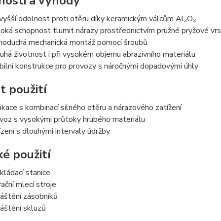
nosti a výhody
vyšší odolnost proti otěru díky keramickým válcům Al₂O₃
oká schopnost tlumit nárazy prostřednictvím pružné pryžové vr
noduchá mechanická montáž pomocí šroubů
uhá životnost i při vysokém objemu abrazivního materiálu
bilní konstrukce pro provozy s náročnými dopadovými úhly
t použití
ikace s kombinací silného otěru a nárazového zatížení
voz s vysokými průtoky hrubého materiálu
ízení s dlouhými intervaly údržby
ké použití
kládací stanice
rační mlecí stroje
áštění zásobníků
áštění skluzů