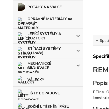
POTAHY NA VÁLCE
OPRAVNÉ MATERIÁLY na
PÁSY
LEPÍCÍ SYSTÉMY A
ROZTOKY
Speci
STÍRACÍ SYSTÉMY
(stěrače)
Specif
MECHANICKÉ
REM
SPOJOVAČE
VÁLEČKY
Popis
REMALOX 
LIŠTY DOPADOVÉ
konstrukc
BOČNÍ UTĚSNĚNÍ PÁSU