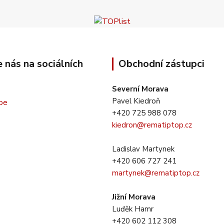
e nás na sociálních
Obchodní zástupci
Severní Morava
Pavel Kiedroň
+420 725 988 078
kiedron@rematiptop.cz
Ladislav Martynek
+420 606 727 241
martynek@rematiptop.cz
Jižní Morava
Luďěk Hamr
+420 602 112 308