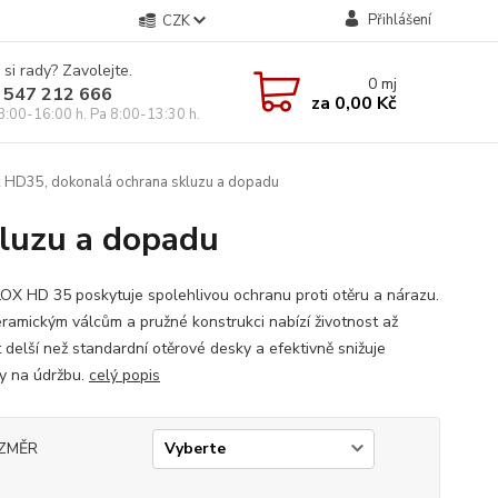
Přihlášení
CZK
 si rady? Zavolejte.
0
mj
 547 212 666
za
0,00 Kč
8:00-16:00 h. Pa 8:00-13:30 h.
HD35, dokonalá ochrana skluzu a dopadu
luzu a dopadu
X HD 35 poskytuje spolehlivou ochranu proti otěru a nárazu.
eramickým válcům a pružné konstrukci nabízí životnost až
t delší než standardní otěrové desky a efektivně snižuje
y na údržbu.
celý popis
ZMĚR