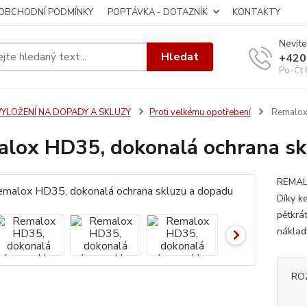
OBCHODNÍ PODMÍNKY
POPTÁVKA - DOTAZNÍK
KONTAKTY
Nevíte
Hledat
+420
Po-Čt 
VYLOŽENÍ NA DOPADY A SKLUZY
Proti velkému opotřebení
Remalox 
lox HD35, dokonalá ochrana sk
REMALO
Díky k
pětkrá
náklad
RO