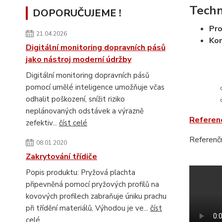
Techn
DOPORUČUJEME !
Pro
21.04.2026
Kon
Digitální monitoring dopravních pásů
jako nástroj moderní údržby
Digitální monitoring dopravních pásů
pomocí umělé inteligence umožňuje včas
odhalit poškození, snížit riziko
neplánovaných odstávek a výrazně
Referen
zefektiv...
číst celé
Referenčn
08.01.2020
Zakrytování třídiče
Popis produktu: Pryžová plachta
připevněná pomocí pryžových profilů na
kovových profilech zabraňuje úniku prachu
při třídění materiálů, Výhodou je ve...
číst
celé