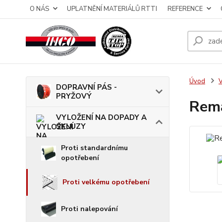
O NÁS
UPLATNĚNÍ MATERIÁLŮ RTTI
REFERENCE
Úvod
DOPRAVNÍ PÁS -
PRYŽOVÝ
Rema
VYLOŽENÍ NA DOPADY A
SKLUZY
Proti standardnímu
opotřebení
Proti velkému opotřebení
Proti nalepování