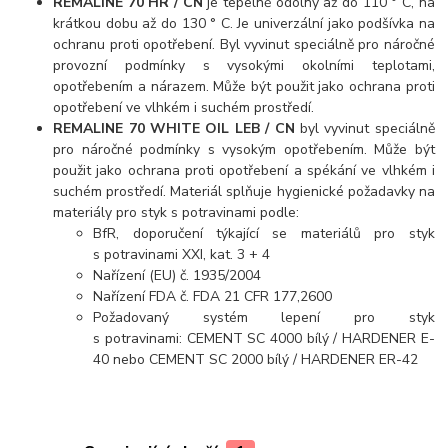
REMALINE 70 HR / CN
je tepelně odolný až do 110 ° C, na
krátkou dobu až do 130 ° C. Je univerzální jako podšívka na
ochranu proti opotřebení. Byl vyvinut speciálně pro náročné
provozní podmínky s vysokými okolními teplotami,
opotřebením a nárazem. Může být použit jako ochrana proti
opotřebení ve vlhkém i suchém prostředí.
REMALINE 70 WHITE OIL LEB / CN
byl vyvinut speciálně
pro náročné podmínky s vysokým opotřebením. Může být
použit jako ochrana proti opotřebení a spékání ve vlhkém i
suchém prostředí. Materiál splňuje hygienické požadavky na
materiály pro styk s potravinami podle:
BfR, doporučení týkající se materiálů pro styk
s potravinami XXI, kat. 3 + 4
Nařízení (EU) č. 1935/2004
Nařízení FDA č. FDA 21 CFR 177,2600
Požadovaný systém lepení pro styk
s potravinami: CEMENT SC 4000 bílý / HARDENER E-
40 nebo CEMENT SC 2000 bílý / HARDENER ER-42