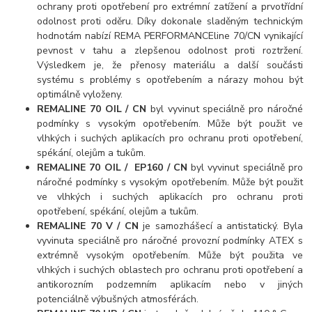
ochrany proti opotřebení pro extrémní zatížení a prvotřídní
odolnost proti oděru. Díky dokonale sladěným technickým
hodnotám nabízí REMA PERFORMANCEline 70/CN vynikající
pevnost v tahu a zlepšenou odolnost proti roztržení.
Výsledkem je, že přenosy materiálu a další součásti
systému s problémy s opotřebením a nárazy mohou být
optimálně vyloženy.
REMALINE 70 OIL / CN
byl vyvinut speciálně pro náročné
podmínky s vysokým opotřebením. Může být použit ve
vlhkých i suchých aplikacích pro ochranu proti opotřebení,
spékání, olejům a tukům.
REMALINE 70 OIL / EP160 / CN
byl vyvinut speciálně pro
náročné podmínky s vysokým opotřebením. Může být použit
ve vlhkých i suchých aplikacích pro ochranu proti
opotřebení, spékání, olejům a tukům.
REMALINE 70 V / CN
je samozhášecí a antistatický. Byla
vyvinuta speciálně pro náročné provozní podmínky ATEX s
extrémně vysokým opotřebením. Může být použita ve
vlhkých i suchých oblastech pro ochranu proti opotřebení a
antikorozním podzemním aplikacím nebo v jiných
potenciálně výbušných atmosférách.