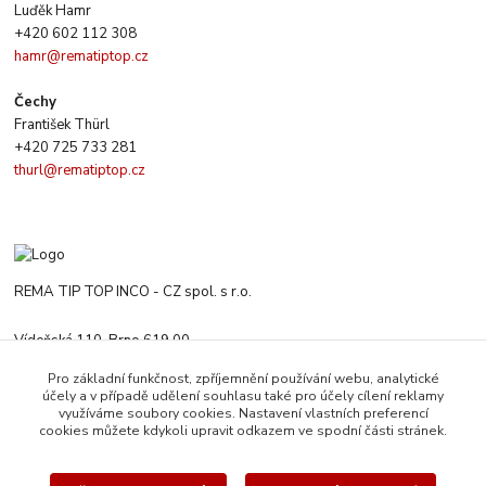
Luďěk Hamr
+420 602 112 308
hamr@rematiptop.cz
Čechy
František Thürl
+420 725 733 281
thurl@rematiptop.cz
REMA TIP TOP INCO - CZ spol. s r.o.
Vídeňská 110, Brno 619 00
+420 547 212 666
Pro základní funkčnost, zpříjemnění používání webu, analytické
Po-Čt 8:00-16:00 h. Pa 8:00-13:30 h.
účely a v případě udělení souhlasu také pro účely cílení reklamy
využíváme soubory cookies. Nastavení vlastních preferencí
rematiptop@rematiptop.cz
cookies můžete kdykoli upravit odkazem ve spodní části stránek.