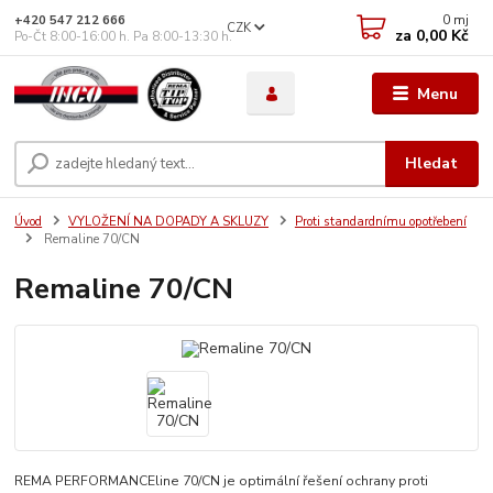
0
mj
+420 547 212 666
CZK
za
0,00 Kč
Po-Čt 8:00-16:00 h. Pa 8:00-13:30 h.
Menu
Hledat
Úvod
VYLOŽENÍ NA DOPADY A SKLUZY
Proti standardnímu opotřebení
Remaline 70/CN
Remaline 70/CN
REMA PERFORMANCEline 70/CN je optimální řešení ochrany proti