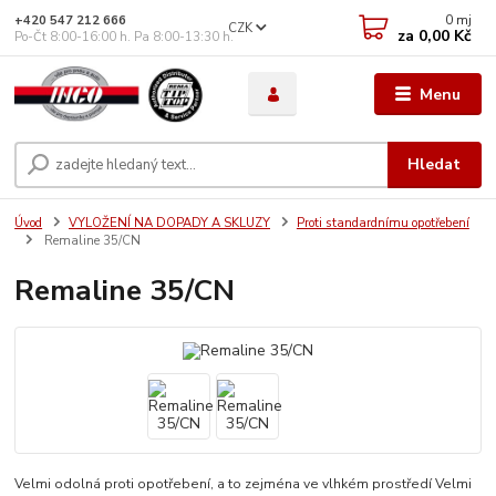
0
mj
+420 547 212 666
CZK
za
0,00 Kč
Po-Čt 8:00-16:00 h. Pa 8:00-13:30 h.
Menu
Hledat
Úvod
VYLOŽENÍ NA DOPADY A SKLUZY
Proti standardnímu opotřebení
Remaline 35/CN
Remaline 35/CN
Velmi odolná proti opotřebení, a to zejména ve vlhkém prostředí Velmi