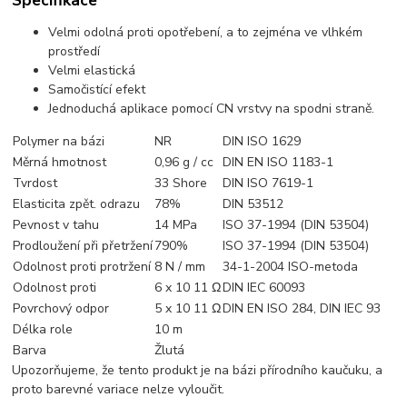
Velmi odolná proti opotřebení, a to zejména ve vlhkém
prostředí
Velmi elastická
Samočistící efekt
Jednoduchá aplikace pomocí CN vrstvy na spodni straně.
Polymer na bázi
NR
DIN ISO 1629
Měrná hmotnost
0,96 g / cc
DIN EN ISO 1183-1
Tvrdost
33 Shore
DIN ISO 7619-1
Elasticita zpět. odrazu
78%
DIN 53512
Pevnost v tahu
14 MPa
ISO 37-1994 (DIN 53504)
Prodloužení při přetržení
790%
ISO 37-1994 (DIN 53504)
Odolnost proti protržení
8 N / mm
34-1-2004 ISO-metoda
Odolnost proti
6 x 10 11 Ω
DIN IEC 60093
Povrchový odpor
5 x 10 11 Ω
DIN EN ISO 284, DIN IEC 93
Délka role
10 m
Barva
Žlutá
Upozorňujeme, že tento produkt je na bázi přírodního kaučuku, a
proto barevné variace nelze vyloučit.