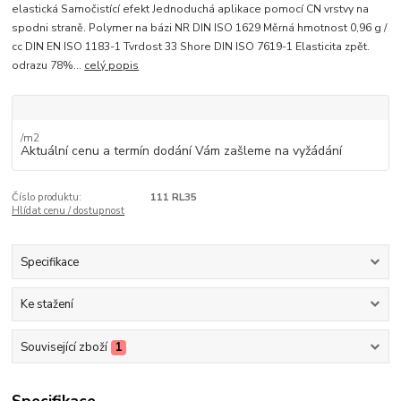
elastická Samočistící efekt Jednoduchá aplikace pomocí CN vrstvy na
spodni straně. Polymer na bázi NR DIN ISO 1629 Měrná hmotnost 0,96 g /
cc DIN EN ISO 1183-1 Tvrdost 33 Shore DIN ISO 7619-1 Elasticita zpět.
odrazu 78%...
celý popis
/
m2
Aktuální cenu a termín dodání Vám zašleme na vyžádání
Číslo produktu:
111 RL35
Hlídat cenu / dostupnost
Specifikace
Ke stažení
Související zboží
1
Specifikace