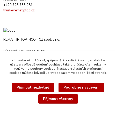
+420 725 733 281
thurl@rematiptop.cz
REMA TIP TOP INCO - CZ spol. s r.o.
Vídeňská 110, Brno 619 00
+420 547 212 666
Pro základní funkčnost, zpříjemnění používání webu, analytické
Po-Čt 8:00-16:00 h. Pa 8:00-13:30 h.
účely a v případě udělení souhlasu také pro účely cílení reklamy
využíváme soubory cookies. Nastavení vlastních preferencí
rematiptop@rematiptop.cz
cookies můžete kdykoli upravit odkazem ve spodní části stránek.
Přijmout nezbytné
Podrobné nastavení
Přijmout všechny
© 2026 REMA TIP-TOP INCO-CZ spol. s r.o. | Veškerý obsah této webové
stránky je chráněn autorským právem. Všechna práva vyhrazena.
Vytvořeno na
Eshop-rychle.cz