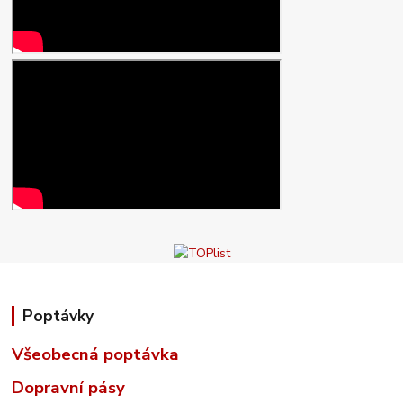
Poptávky
Všeobecná poptávka
Dopravní pásy