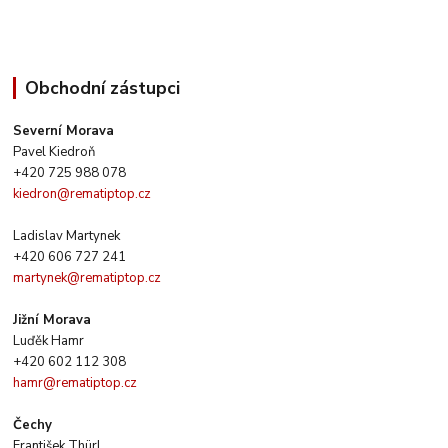
Obchodní zástupci
Severní Morava
Pavel Kiedroň
+420 725 988 078
kiedron@rematiptop.cz
Ladislav Martynek
+420 606 727 241
martynek@rematiptop.cz
Jižní Morava
Luďěk Hamr
+420 602 112 308
hamr@rematiptop.cz
Čechy
František Thürl