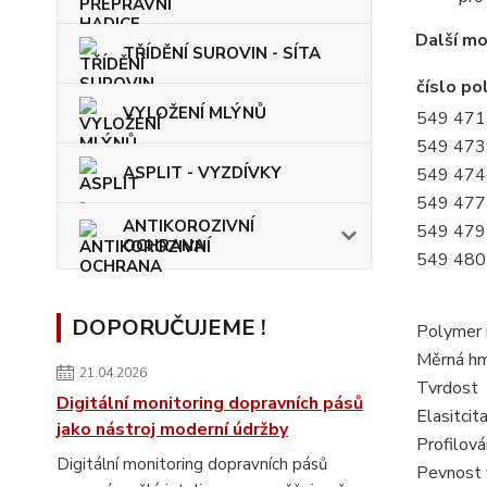
Další mo
TŘÍDĚNÍ SUROVIN - SÍTA
číslo po
VYLOŽENÍ MLÝNŮ
549 471
549 473
ASPLIT - VYZDÍVKY
549 474
549 477
ANTIKOROZIVNÍ
549 479
OCHRANA
549 480
DOPORUČUJEME !
Polymer 
Měrná h
21.04.2026
Tvrdost
Digitální monitoring dopravních pásů
Elasitci
jako nástroj moderní údržby
Profilová
Digitální monitoring dopravních pásů
Pevnost 