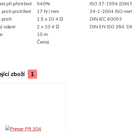
ní při přetržení
540%
ISO 37-1994 (DIN 
proti protržení
17 N / mm
34-1-2004 ISO-me
 proti
1,5 x 10 4 Ω
DIN IEC 60093
ý odpor
2 x 10 4 Ω
DIN EN ISO 284, DI
le
10 m
Černá
jící zboží
1