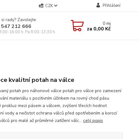
Přihlášení
CZK
 si rady? Zavolejte.
0
mj
 547 212 666
za
0,00 Kč
8:00-16:00 h. Pa 8:00-13:30 h.
ce kvalitní potah na válce
ovaný potah pro náhonové válce potah pro válce pro zamezení
vání materiálu s pozitivním účinkem na rovný chod pásu
ý prokluz mezi pásem a válcem, zvýšení třecích hodnot
ení vody a nečistot ochrana válců před opotřebením a korozí
válců pro malé až průměrné zatížení válc...
celý popis