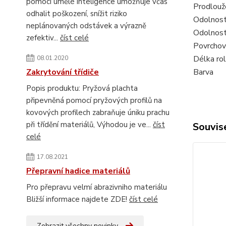
pomocí umělé inteligence umožňuje včas
Prodlouže
odhalit poškození, snížit riziko
Odolnost 
neplánovaných odstávek a výrazně
Odolnost
zefektiv...
číst celé
Povrchov
Délka ro
08.01.2020
Zakrytování třídiče
Barva
Popis produktu: Pryžová plachta
připevněná pomocí pryžových profilů na
kovových profilech zabraňuje úniku prachu
při třídění materiálů, Výhodou je ve...
číst
Souvise
celé
17.08.2021
Přepravní hadice materiálů
Pro přepravu velmí abrazivniho materiálu
Bližší informace najdete ZDE!
číst celé
Zobrazit všechny novinky