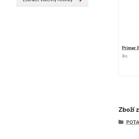
Primer 
/
ks
Zboží 
POTA