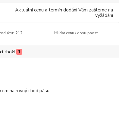
Aktuální cenu a termín dodání Vám zašleme na
vyžádání
roduktu:
212
Hlídat cenu / dostupnost
cí zboží
1
nkem na rovný chod pásu