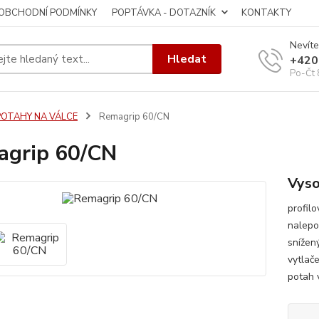
OBCHODNÍ PODMÍNKY
POPTÁVKA - DOTAZNÍK
KONTAKTY
Nevíte
Hledat
+420
Po-Čt 
POTAHY NA VÁLCE
Remagrip 60/CN
grip 60/CN
Vyso
profil
nalepo
snížen
vytlač
potah 