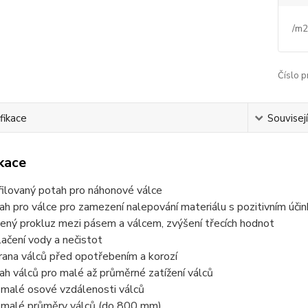
/
m2
Číslo p
fikace
Souvisejí
ikace
filovaný potah pro náhonové válce
ah pro válce pro zamezení nalepování materiálu s pozitivním úči
žený prokluz mezi pásem a válcem, zvýšení třecích hodnot
lačení vody a nečistot
rana válců před opotřebením a korozí
ah válců pro malé až průměrné zatížení válců
 malé osové vzdálenosti válců
 malé průměry válců (do 800 mm)