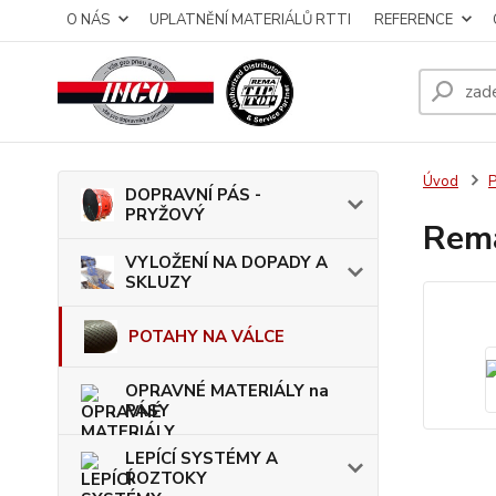
O NÁS
UPLATNĚNÍ MATERIÁLŮ RTTI
REFERENCE
Úvod
DOPRAVNÍ PÁS -
PRYŽOVÝ
Rema
VYLOŽENÍ NA DOPADY A
SKLUZY
POTAHY NA VÁLCE
OPRAVNÉ MATERIÁLY na
PÁSY
LEPÍCÍ SYSTÉMY A
ROZTOKY