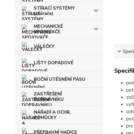
STÍRACÍ SYSTÉMY
(stěrače)
MECHANICKÉ
SPOJOVAČE
VÁLEČKY
Speci
LIŠTY DOPADOVÉ
Specif
BOČNÍ UTĚSNĚNÍ PÁSU
pro
pot
ZASTŘEŠENÍ
sní
DOPRAVNÍKU
vyt
och
NÁŘADÍ A OCHR.
POMŮCKY
pot
pro
PŘEPRAVNÍ HADICE
pro