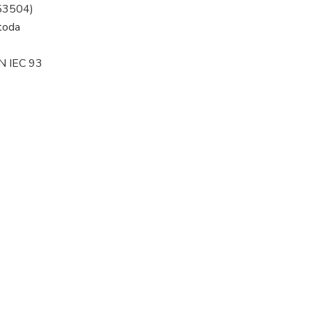
53504)
toda
N IEC 93