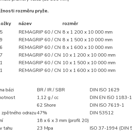
žnosti rozměru pryže.
ložky
název
rozměr
5
REMAGRIP 60 / CN
8 x 1 200 x 10 000 mm
9
REMAGRIP 60 / CN
8 x 1 500 x 10 000 mm
6
REMAGRIP 60 / CN
8 x 1 600 x 10 000 mm
7
REMAGRIP 60 / CN
10 x 1 200 x 10 000 mm
1
REMAGRIP 60 / CN
10 x 1 500 x 10 000 mm
1
REMAGRIP 60 / CN
10 x 1 600 x 10 000 mm
na bázi
BR / IR / SBR
DIN ISO 1629
motnost
1,12 g / cc
DIN EN ISO 1183-1
62 Shore
DIN ISO 7619-1
ta zpětného odrazu
47%
DIN 53512
ní
18 x 6 x 3 mm (profil 20)
v tahu
23 Mpa
ISO 37-1994 (DIN 