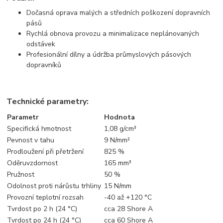
Dočasná oprava malých a středních poškození dopravních
pásů
Rychlá obnova provozu a minimalizace neplánovaných
odstávek
Profesionální dílny a údržba průmyslových pásových
dopravníků
Technické parametry:
Parametr
Hodnota
Specifická hmotnost
1,08 g/cm³
Pevnost v tahu
9 N/mm²
Prodloužení při přetržení
825 %
Oděruvzdornost
165 mm³
Pružnost
50 %
Odolnost proti nárůstu trhliny
15 N/mm
Provozní teplotní rozsah
-40 až +120 °C
Tvrdost po 2 h (24 °C)
cca 28 Shore A
Tvrdost po 24 h (24 °C)
cca 60 Shore A