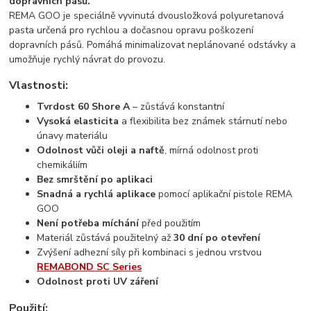
dopravních pásů.
REMA GOO je speciálně vyvinutá dvousložková polyuretanová
pasta určená pro rychlou a dočasnou opravu poškození
dopravních pásů. Pomáhá minimalizovat neplánované odstávky a
umožňuje rychlý návrat do provozu.
Vlastnosti:
Tvrdost 60 Shore A
– zůstává konstantní
Vysoká elasticita
a flexibilita bez známek stárnutí nebo
únavy materiálu
Odolnost vůči oleji a naftě
, mírná odolnost proti
chemikáliím
Bez smrštění po aplikaci
Snadná a rychlá aplikace
pomocí aplikační pistole REMA
GOO
Není potřeba míchání
před použitím
Materiál zůstává použitelný až
30 dní po otevření
Zvýšení adhezní síly při kombinaci s jednou vrstvou
REMABOND SC Series
Odolnost proti UV záření
Použití: