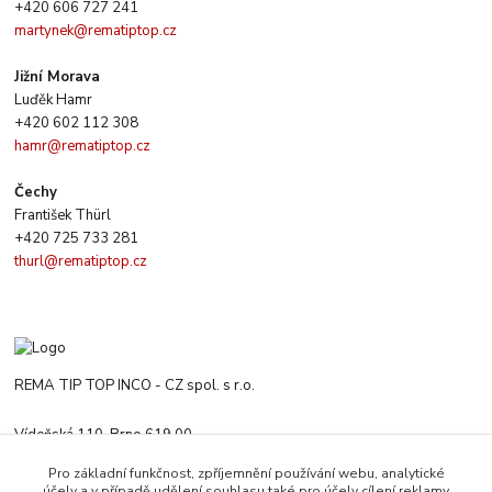
+420 606 727 241
martynek@rematiptop.cz
Jižní Morava
Luďěk Hamr
+420 602 112 308
hamr@rematiptop.cz
Čechy
František Thürl
+420 725 733 281
thurl@rematiptop.cz
REMA TIP TOP INCO - CZ spol. s r.o.
Vídeňská 110, Brno 619 00
+420 547 212 666
Pro základní funkčnost, zpříjemnění používání webu, analytické
Po-Čt 8:00-16:00 h. Pa 8:00-13:30 h.
účely a v případě udělení souhlasu také pro účely cílení reklamy