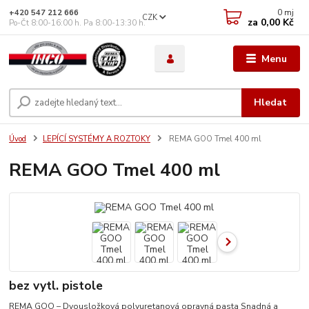
0
mj
+420 547 212 666
CZK
za
0,00 Kč
Po-Čt 8:00-16:00 h. Pa 8:00-13:30 h.
Menu
Hledat
Úvod
LEPÍCÍ SYSTÉMY A ROZTOKY
REMA GOO Tmel 400 ml
REMA GOO Tmel 400 ml
bez vytl. pistole
REMA GOO – Dvousložková polyuretanová opravná pasta Snadná a