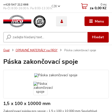
0
mj
+420 547 212 666
CZK
za
0,00 Kč
Po-Čt 8:00-16:00 h. Pa 8:00-13:30 h.
Menu
Hledat
Úvod
OPRAVNÉ MATERIÁLY na PÁSY
Páska zakončovací spoje
Páska zakončovací spoje
1,5 x 100 x 10000 mm
Zakončovací páska pro spoje – 1,5 × 100 × 10 000 mm Spolehlivé