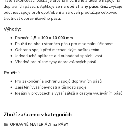
Tato zakončovací páska je určena k ochraně a utěsnění spojů na
dopravních pásech. Aplikuje se na
obě strany pásu
, čímž zvyšuje
odolnost spoje proti opotřebení a zároveň prodlužuje celkovou
životnost dopravníkového pásu.
Výhody:
Rozměr:
1,5 × 100 × 10 000 mm
Použití na obou stranách pásu pro maximální účinnost
Ochrana spojů před mechanickým poškozením
Jednoduchá aplikace a dlouhodobá spolehlivost
Vhodná pro různé typy dopravníkových pásů
Použití:
Pro zakončení a ochranu spojů dopravních pásů
Zajištění vyšší pevnosti a těsnosti spoje
Ideální v provozech s vyšší zátěží a častým využíváním pásů
Zboží zařazeno v kategoriích
OPRAVNÉ MATERIÁLY na PÁSY