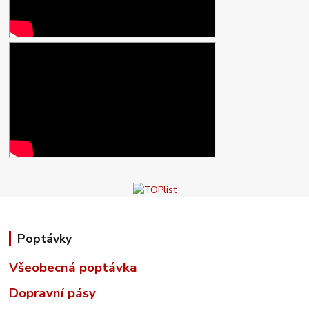
Poptávky
Všeobecná poptávka
Dopravní pásy