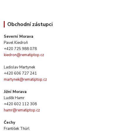
Obchodní zástupci
Severní Morava
Pavel Kiedroň
+420 725 988 078
kiedron@rematiptop.cz
Ladislav Martynek
+420 606 727 241
martynek@rematiptop.cz
Jižní Morava
Luďěk Hamr
+420 602 112 308
hamr@rematiptop.cz
Čechy
František Thürl