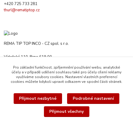
+420 725 733 281
thurl@rematiptop.cz
REMA TIP TOP INCO - CZ spol. s r.o.
Vídeňská 110, Brno 619 00
+420 547 212 666
Pro základní funkčnost, zpříjemnění používání webu, analytické
Po-Čt 8:00-16:00 h. Pa 8:00-13:30 h.
účely a v případě udělení souhlasu také pro účely cílení reklamy
využíváme soubory cookies. Nastavení vlastních preferencí
rematiptop@rematiptop.cz
cookies můžete kdykoli upravit odkazem ve spodní části stránek.
Přijmout nezbytné
Podrobné nastavení
Přijmout všechny
© 2026 REMA TIP-TOP INCO-CZ spol. s r.o. | Veškerý obsah této webové
stránky je chráněn autorským právem. Všechna práva vyhrazena.
Vytvořeno na
Eshop-rychle.cz