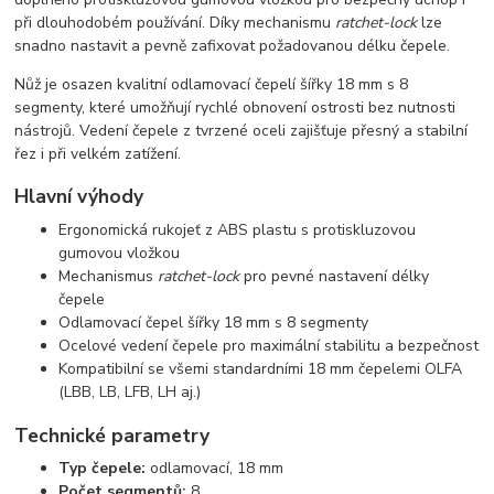
při dlouhodobém používání. Díky mechanismu
ratchet-lock
lze
snadno nastavit a pevně zafixovat požadovanou délku čepele.
Nůž je osazen kvalitní odlamovací čepelí šířky 18 mm s 8
segmenty, které umožňují rychlé obnovení ostrosti bez nutnosti
nástrojů. Vedení čepele z tvrzené oceli zajišťuje přesný a stabilní
řez i při velkém zatížení.
Hlavní výhody
Ergonomická rukojeť z ABS plastu s protiskluzovou
gumovou vložkou
Mechanismus
ratchet-lock
pro pevné nastavení délky
čepele
Odlamovací čepel šířky 18 mm s 8 segmenty
Ocelové vedení čepele pro maximální stabilitu a bezpečnost
Kompatibilní se všemi standardními 18 mm čepelemi OLFA
(LBB, LB, LFB, LH aj.)
Technické parametry
Typ čepele:
odlamovací, 18 mm
Počet segmentů:
8