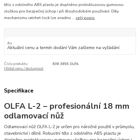
tělo z odolného ABS plastu je doplněno protiskluzovou gumovou
vložkou pro bezpečný úchop i při dlouhodobém používání. Díky
mechanismu ratchet-lock lze snadno ...
celý popis
/
ks
Aktuální cenu a termín dodání Vám zašleme na vyžádání
Číslo produktu:
838 3855 OLFA
Hlídat cenu / dostupnost
Specifikace
OLFA L-2 – profesionální 18 mm
odlamovací nůž
Odlamovací nůž OLFA L-2 je určen pro náročné použití v průmyslu,
stavebnictví i dílně. Robustní tělo z odolného ABS plastu je
doplněno protiskluzovou gumovou vložkou pro bezpečný úchop i