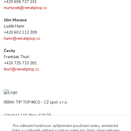
+420 606 727 241
martynek@rematiptop.cz
Jižní Morava
Luďěk Hamr
+420 602 112 308
hamr@rematiptop.cz
Čechy
František Thürl
+420 725 733 281
thurl@rematiptop.cz
REMA TIP TOP INCO - CZ spol. s r.o.
Vídeňská 110, Brno 619 00
+420 547 212 666
Pro základní funkčnost, zpříjemnění používání webu, analytické
Po-Čt 8:00-16:00 h. Pa 8:00-13:30 h.
účely a v případě udělení souhlasu také pro účely cílení reklamy