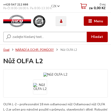
0
mj
+420 547 212 666
CZK
za
0,00 Kč
Po-Čt 8:00-16:00 h. Pa 8:00-13:30 h.
Menu
Hledat
Úvod
NÁŘADÍ A OCHR. POMŮCKY
Nůž OLFA L2
Nůž OLFA L2
OLFA L-2 – profesionální 18 mm odlamovací nůž Odlamovací nůž OLFA
L-2 je určen pro náročné použití v průmyslu, stavebnictví i dílně. Robustní