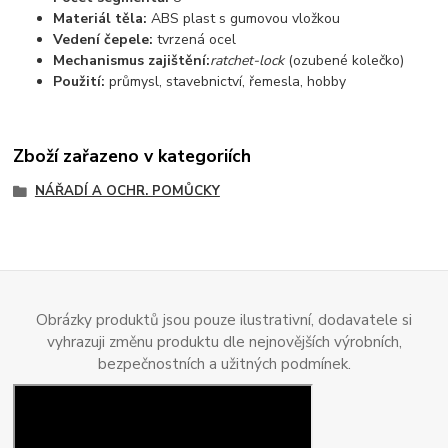
Materiál těla:
ABS plast s gumovou vložkou
Vedení čepele:
tvrzená ocel
Mechanismus zajištění:
ratchet-lock
(ozubené kolečko)
Použití:
průmysl, stavebnictví, řemesla, hobby
Zboží zařazeno v kategoriích
NÁŘADÍ A OCHR. POMŮCKY
Obrázky produktů jsou pouze ilustrativní, dodavatele si
vyhrazuji změnu produktu dle nejnovějších výrobních,
bezpečnostních a užitných podmínek.