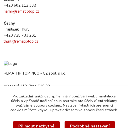
+420 602 112 308
hamr@rematiptop.cz
Čechy
František Thürl
+420 725 733 281
thurl@rematiptop.cz
REMA TIP TOP INCO - CZ spol. s r.o.
Vídeňská 110, Brno 619 00
+420 547 212 666
Pro základní funkčnost, zpříjemnění používání webu, analytické
Po-Čt 8:00-16:00 h. Pa 8:00-13:30 h.
účely a v případě udělení souhlasu také pro účely cílení reklamy
využíváme soubory cookies. Nastavení vlastních preferencí
rematiptop@rematiptop.cz
cookies můžete kdykoli upravit odkazem ve spodní části stránek.
Přijmout nezbytné
Podrobné nastavení