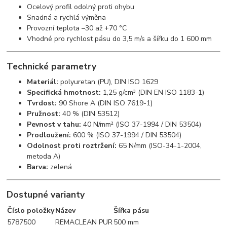
Ocelový profil odolný proti ohybu
Snadná a rychlá výměna
Provozní teplota –30 až +70 °C
Vhodné pro rychlost pásu do 3,5 m/s a šířku do 1 600 mm
Technické parametry
Materiál:
polyuretan (PU), DIN ISO 1629
Specifická hmotnost:
1,25 g/cm³ (DIN EN ISO 1183-1)
Tvrdost:
90 Shore A (DIN ISO 7619-1)
Pružnost:
40 % (DIN 53512)
Pevnost v tahu:
40 N/mm² (ISO 37-1994 / DIN 53504)
Prodloužení:
600 % (ISO 37-1994 / DIN 53504)
Odolnost proti roztržení:
65 N/mm (ISO-34-1-2004,
metoda A)
Barva:
zelená
Dostupné varianty
Číslo položky
Název
Šířka pásu
5787500
REMACLEAN PUR
500 mm