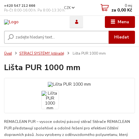
0
mj
+420 547 212 666
CZK
za
0,00 Kč
Po-Čt 8:00-16:00 h. Pa 8:00-13:30 h.
Menu
Hledat
Úvod
STÍRACÍ SYSTÉMY (stěrače)
Lišta PUR 1000 mm
Lišta PUR 1000 mm
REMACLEAN PUR – vysoce odolný pásový stěrač Stěrače REMACLEAN
PUR představují spolehlivé a odolné řešení pro efektivní čištění
dopravních pásů. Jsou vyrobeny z oděruvzdorného polyuretanu, který