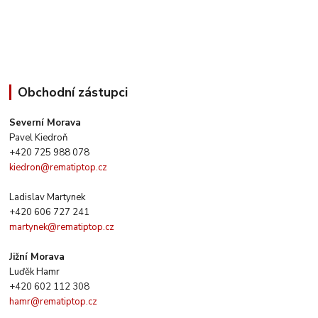
Obchodní zástupci
Severní Morava
Pavel Kiedroň
+420 725 988 078
kiedron@rematiptop.cz
Ladislav Martynek
+420 606 727 241
martynek@rematiptop.cz
Jižní Morava
Luďěk Hamr
+420 602 112 308
hamr@rematiptop.cz