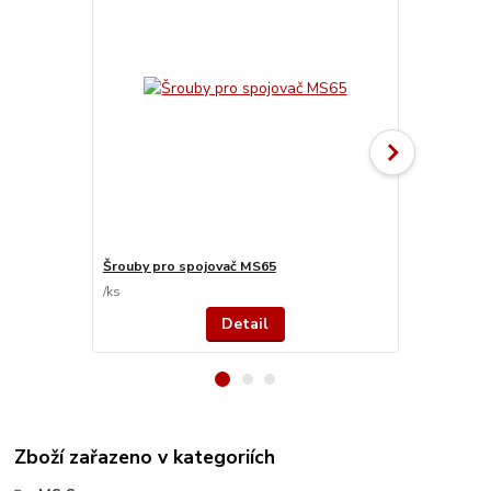
Šrouby pro spojovač MS65
Šrouby pro 
/
ks
/
ks
Detail
Zboží zařazeno v kategoriích