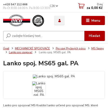
0
mj
+420 547 212 666
CZK
za
0,00 Kč
Po-Čt 8:00-16:00 h. Pa 8:00-13:30 h.
Menu
Hledat
Úvod
MECHANICKÉ SPOJOVAČE
Pro spoj Pryžových pásu
MS Spony
Lanko pro spojovač
Lanko spoj. MS65 gal. PA
Lanko spoj. MS65 gal. PA
Lanko pro spojovač MS Kvalitní lanko určené pro spojovač MS, které