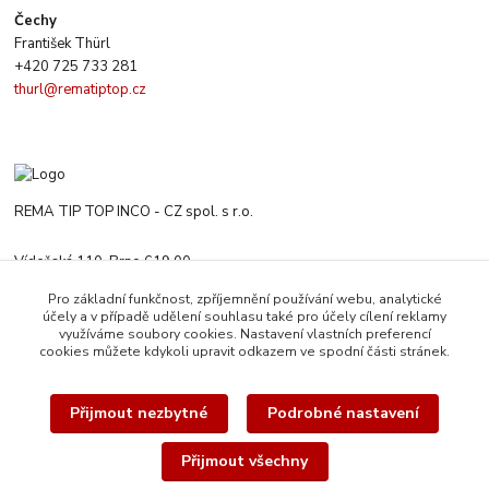
Čechy
František Thürl
+420 725 733 281
thurl@rematiptop.cz
REMA TIP TOP INCO - CZ spol. s r.o.
Vídeňská 110, Brno 619 00
+420 547 212 666
Pro základní funkčnost, zpříjemnění používání webu, analytické
Po-Čt 8:00-16:00 h. Pa 8:00-13:30 h.
účely a v případě udělení souhlasu také pro účely cílení reklamy
využíváme soubory cookies. Nastavení vlastních preferencí
rematiptop@rematiptop.cz
cookies můžete kdykoli upravit odkazem ve spodní části stránek.
Přijmout nezbytné
Podrobné nastavení
Přijmout všechny
© 2026 REMA TIP-TOP INCO-CZ spol. s r.o. | Veškerý obsah této webové