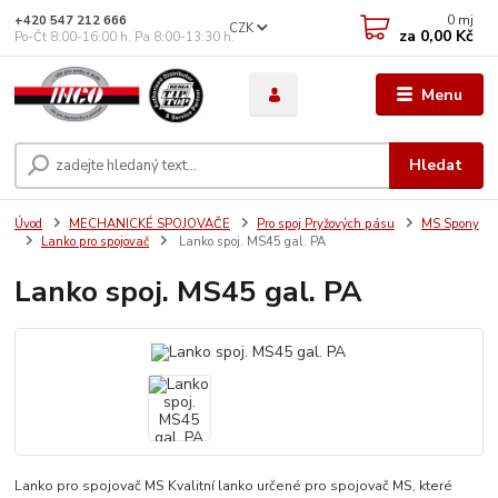
0
mj
+420 547 212 666
CZK
za
0,00 Kč
Po-Čt 8:00-16:00 h. Pa 8:00-13:30 h.
Menu
Hledat
Úvod
MECHANICKÉ SPOJOVAČE
Pro spoj Pryžových pásu
MS Spony
Lanko pro spojovač
Lanko spoj. MS45 gal. PA
Lanko spoj. MS45 gal. PA
Lanko pro spojovač MS Kvalitní lanko určené pro spojovač MS, které