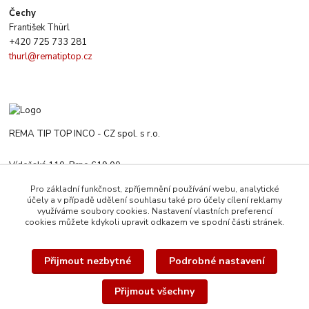
Čechy
František Thürl
+420 725 733 281
thurl@rematiptop.cz
REMA TIP TOP INCO - CZ spol. s r.o.
Vídeňská 110, Brno 619 00
+420 547 212 666
Pro základní funkčnost, zpříjemnění používání webu, analytické
Po-Čt 8:00-16:00 h. Pa 8:00-13:30 h.
účely a v případě udělení souhlasu také pro účely cílení reklamy
využíváme soubory cookies. Nastavení vlastních preferencí
rematiptop@rematiptop.cz
cookies můžete kdykoli upravit odkazem ve spodní části stránek.
Přijmout nezbytné
Podrobné nastavení
Přijmout všechny
© 2026 REMA TIP-TOP INCO-CZ spol. s r.o. | Veškerý obsah této webové