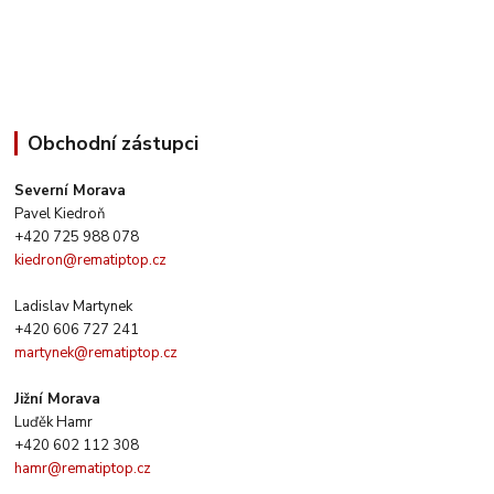
Obchodní zástupci
Severní Morava
Pavel Kiedroň
+420 725 988 078
kiedron@rematiptop.cz
Ladislav Martynek
+420 606 727 241
martynek@rematiptop.cz
Jižní Morava
Luďěk Hamr
+420 602 112 308
hamr@rematiptop.cz