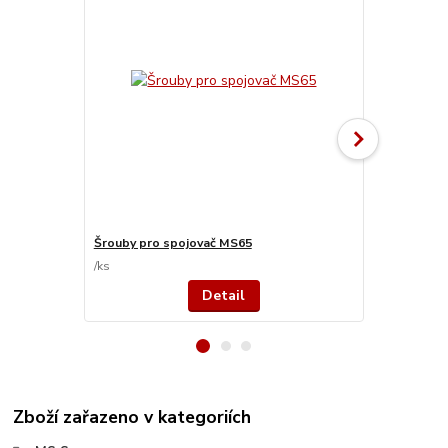
Šrouby pro spojovač MS65
Šrouby pro 
/
ks
/
ks
Detail
Zboží zařazeno v kategoriích