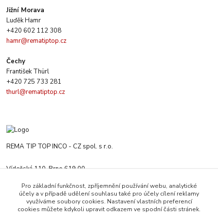
Jižní Morava
Luďěk Hamr
+420 602 112 308
hamr@rematiptop.cz
Čechy
František Thürl
+420 725 733 281
thurl@rematiptop.cz
REMA TIP TOP INCO - CZ spol. s r.o.
Vídeňská 110, Brno 619 00
+420 547 212 666
Pro základní funkčnost, zpříjemnění používání webu, analytické
Po-Čt 8:00-16:00 h. Pa 8:00-13:30 h.
účely a v případě udělení souhlasu také pro účely cílení reklamy
využíváme soubory cookies. Nastavení vlastních preferencí
rematiptop@rematiptop.cz
cookies můžete kdykoli upravit odkazem ve spodní části stránek.