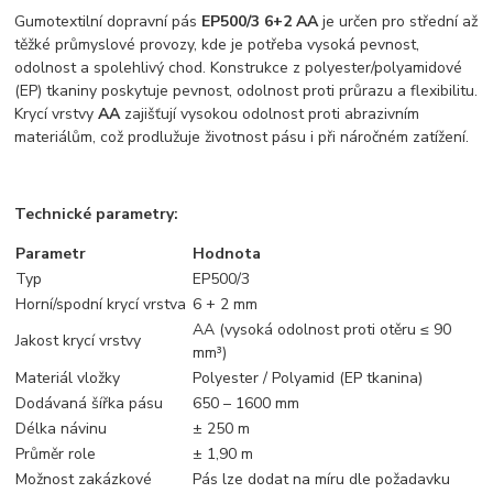
Gumotextilní dopravní pás
EP500/3 6+2 AA
je určen pro střední až
těžké průmyslové provozy, kde je potřeba vysoká pevnost,
odolnost a spolehlivý chod. Konstrukce z polyester/polyamidové
(EP) tkaniny poskytuje pevnost, odolnost proti průrazu a flexibilitu.
Krycí vrstvy
AA
zajišťují vysokou odolnost proti abrazivním
materiálům, což prodlužuje životnost pásu i při náročném zatížení.
Technické parametry:
Parametr
Hodnota
Typ
EP500/3
Horní/spodní krycí vrstva
6 + 2 mm
AA (vysoká odolnost proti otěru ≤ 90
Jakost krycí vrstvy
mm³)
Materiál vložky
Polyester / Polyamid (EP tkanina)
Dodávaná šířka pásu
650 – 1600 mm
Délka návinu
± 250 m
Průměr role
± 1,90 m
Možnost zakázkové
Pás lze dodat na míru dle požadavku