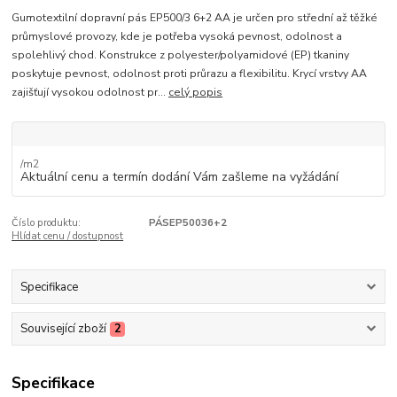
Gumotextilní dopravní pás EP500/3 6+2 AA je určen pro střední až těžké
průmyslové provozy, kde je potřeba vysoká pevnost, odolnost a
spolehlivý chod. Konstrukce z polyester/polyamidové (EP) tkaniny
poskytuje pevnost, odolnost proti průrazu a flexibilitu. Krycí vrstvy AA
zajišťují vysokou odolnost pr...
celý popis
/
m2
Aktuální cenu a termín dodání Vám zašleme na vyžádání
Číslo produktu:
PÁSEP50036+2
Hlídat cenu / dostupnost
Specifikace
Související zboží
2
Specifikace