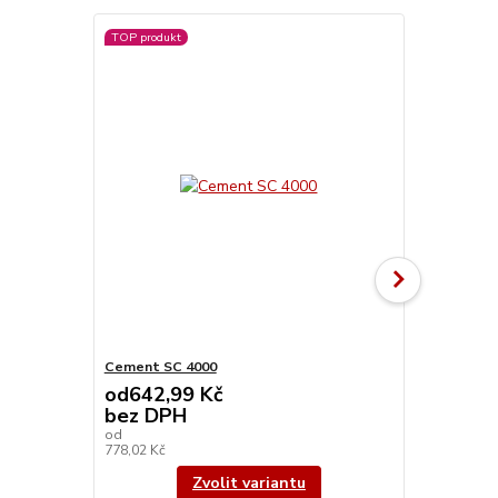
TOP produkt
Cement SC 4000
Spojovač MS
od
642,99 Kč
bez DPH
od
778,02 Kč
/
bm
Zvolit variantu