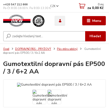
0
mj
+420 547 212 666
CZK
za
0,00 Kč
Po-Čt 8:00-16:00 h. Pa 8:00-13:30 h.
Menu
Hledat
Úvod
DOPRAVNÍ PÁS - PRYŽOVÝ
Pás otěru odolný
Gumotextilní
dopravní pás EP500 / 3 / 6+2 AA
Gumotextilní dopravní pás EP500
/ 3 / 6+2 AA