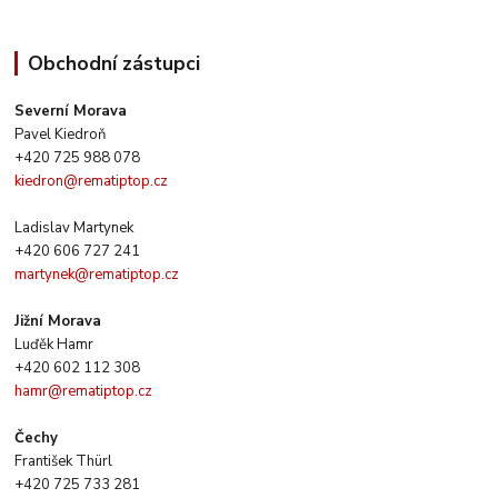
Obchodní zástupci
Severní Morava
Pavel Kiedroň
+420 725 988 078
kiedron@rematiptop.cz
Ladislav Martynek
+420 606 727 241
martynek@rematiptop.cz
Jižní Morava
Luďěk Hamr
+420 602 112 308
hamr@rematiptop.cz
Čechy
František Thürl
+420 725 733 281