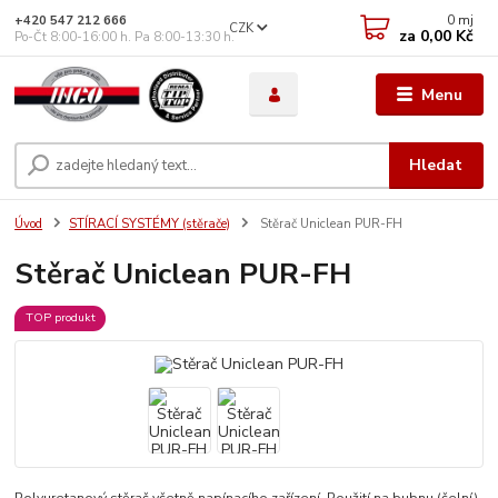
0
mj
+420 547 212 666
CZK
za
0,00 Kč
Po-Čt 8:00-16:00 h. Pa 8:00-13:30 h.
Menu
Hledat
Úvod
STÍRACÍ SYSTÉMY (stěrače)
Stěrač Uniclean PUR-FH
Stěrač Uniclean PUR-FH
TOP produkt