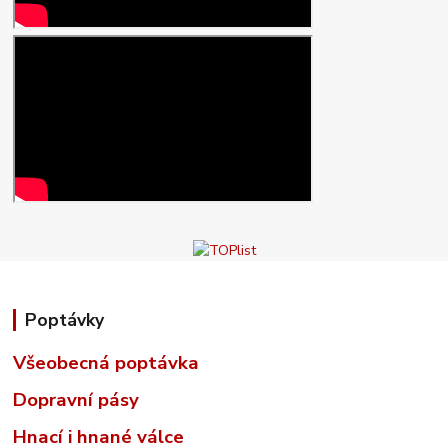
Poptávky
Všeobecná poptávka
Dopravní pásy
Hnací i hnané válce