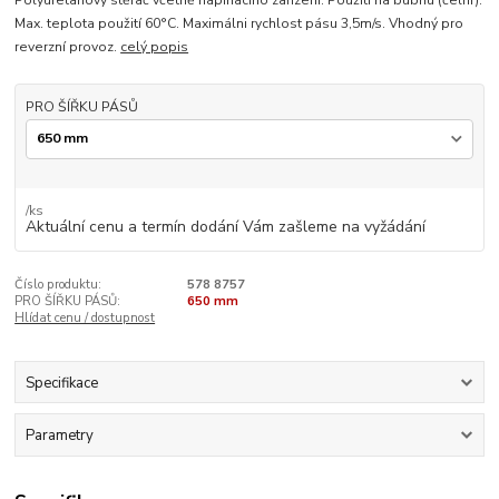
Polyuretanový stěrač včetně napínacího zařízení. Použití na bubnu (čelní).
Max. teplota použití 60°C. Maximálni rychlost pásu 3,5m/s. Vhodný pro
reverzní provoz.
celý popis
PRO ŠÍŘKU PÁSŮ
/
ks
Aktuální cenu a termín dodání Vám zašleme na vyžádání
Číslo produktu:
578 8757
PRO ŠÍŘKU PÁSŮ:
650 mm
Hlídat cenu / dostupnost
Specifikace
Parametry