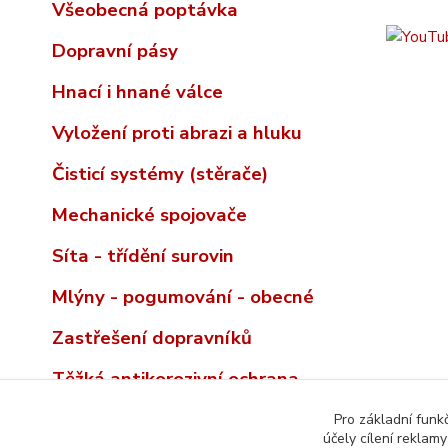
Všeobecná poptávka
Dopravní pásy
Hnací i hnané válce
Vyložení proti abrazi a hluku
Čisticí systémy (stěrače)
Mechanické spojovače
Síta - třídění surovin
Mlýny - pogumování - obecné
Zastřešení dopravníků
Těžká antikorozivní ochrana
Pro základní funk
účely cílení reklam