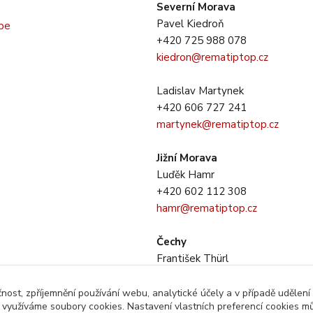
Severní Morava
Pavel Kiedroň
+420 725 988 078
kiedron@rematiptop.cz
Ladislav Martynek
+420 606 727 241
martynek@rematiptop.cz
Jižní Morava
Luďěk Hamr
+420 602 112 308
hamr@rematiptop.cz
Čechy
František Thürl
+420 725 733 281
thurl@rematiptop.cz
čnost, zpříjemnění používání webu, analytické účely a v případě udělení
y využíváme soubory cookies. Nastavení vlastních preferencí cookies mů