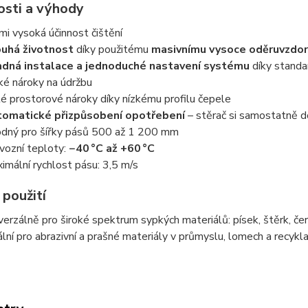
osti a výhody
mi vysoká účinnost čištění
uhá životnost
díky použitému
masivnímu vysoce oděruvzdo
dná instalace a jednoduché nastavení systému
díky standa
ké nároky na údržbu
é prostorové nároky díky nízkému profilu čepele
omatické přizpůsobení opotřebení
– stěrač si samostatně d
dný pro šířky pásů 500 až 1 200 mm
vozní teploty:
−40 °C až +60 °C
imální rychlost pásu: 3,5 m/s
 použití
verzálně pro široké spektrum sypkých materiálů: písek, štěrk, čer
ální pro abrazivní a prašné materiály v průmyslu, lomech a recykla