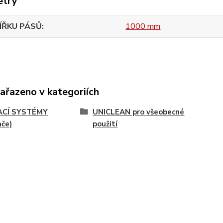
etry
ÍŘKU PÁSŮ
1000 mm
zařazeno v kategoriích
ACÍ SYSTÉMY
UNICLEAN pro všeobecné
ače)
použití