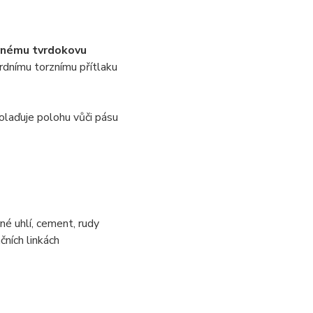
rnému tvrdokovu
rdnímu torznímu přítlaku
olaďuje polohu vůči pásu
né uhlí, cement, rudy
čních linkách