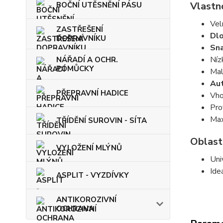
Vlastn
BOČNÍ UTĚSNĚNÍ PÁSU
Vel
ZASTŘEŠENÍ
Dlo
DOPRAVNÍKU
Sna
Níz
NÁŘADÍ A OCHR.
POMŮCKY
Mal
Aut
PŘEPRAVNÍ HADICE
Vho
Pro
Max
TŘÍDĚNÍ SUROVIN - SÍTA
Oblast
VYLOŽENÍ MLÝNŮ
Uni
Ide
ASPLIT - VYZDÍVKY
ANTIKOROZIVNÍ
OCHRANA