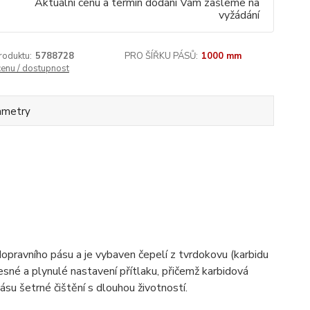
Aktuální cenu a termín dodání Vám zašleme na
vyžádání
roduktu:
5788728
PRO ŠÍŘKU PÁSŮ:
1000 mm
cenu / dostupnost
ametry
pravního pásu a je vybaven čepelí z tvrdokovu (karbidu
esné a plynulé nastavení přítlaku, přičemž karbidová
ásu šetrné čištění s dlouhou životností.