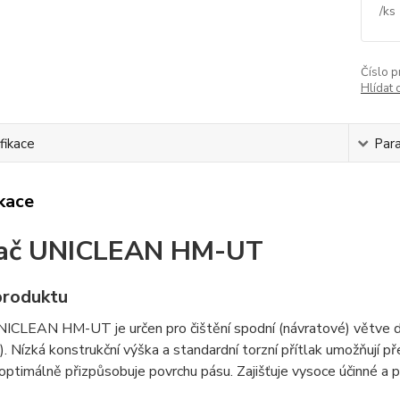
/
ks
Číslo p
Hlídat 
fikace
Par
ikace
rač UNICLEAN HM-UT
produktu
ICLEAN HM-UT je určen pro čištění spodní (návratové) větve do
. Nízká konstrukční výška a standardní torzní přítlak umožňují př
optimálně přizpůsobuje povrchu pásu. Zajišťuje vysoce účinné a p