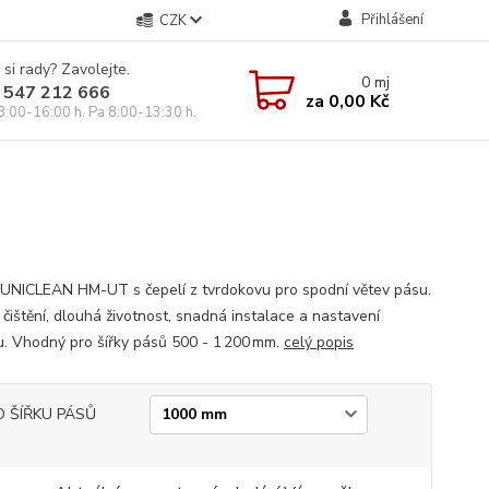
Přihlášení
CZK
 si rady? Zavolejte.
0
mj
 547 212 666
za
0,00 Kč
8:00-16:00 h. Pa 8:00-13:30 h.
 UNICLEAN HM-UT s čepelí z tvrdokovu pro spodní větev pásu.
 čištění, dlouhá životnost, snadná instalace a nastavení
ku. Vhodný pro šířky pásů 500 - 1 200 mm.
celý popis
O ŠÍŘKU PÁSŮ