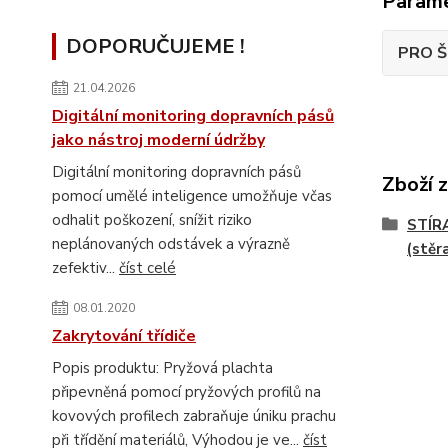
Param
DOPORUČUJEME !
PRO Š
21.04.2026
Digitální monitoring dopravních pásů
jako nástroj moderní údržby
Digitální monitoring dopravních pásů
Zboží 
pomocí umělé inteligence umožňuje včas
odhalit poškození, snížit riziko
STÍR
neplánovaných odstávek a výrazně
(stěr
zefektiv...
číst celé
08.01.2020
Zakrytování třídiče
Popis produktu: Pryžová plachta
připevněná pomocí pryžových profilů na
kovových profilech zabraňuje úniku prachu
při třídění materiálů, Výhodou je ve...
číst