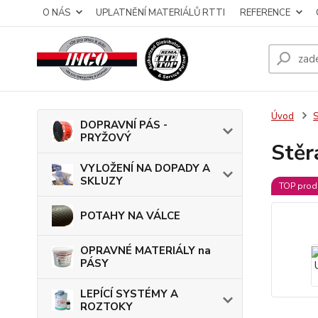
O NÁS
UPLATNĚNÍ MATERIÁLŮ RTTI
REFERENCE
Úvod
S
DOPRAVNÍ PÁS -
PRYŽOVÝ
Stěr
VYLOŽENÍ NA DOPADY A
SKLUZY
TOP prod
POTAHY NA VÁLCE
OPRAVNÉ MATERIÁLY na
PÁSY
LEPÍCÍ SYSTÉMY A
ROZTOKY