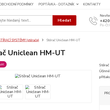
OBCHODNÍ PODMÍNKY
POPTÁVKA - DOTAZNÍK
KONTAKTY
Nevíte
Hledat
+420
Po-Čt 
TÍRACÍ SYSTÉMY (stěrače)
Stěrač Uniclean HM-UT
ač Uniclean HM-UT
ukt
Stěrač
Účinné
přítla
PR