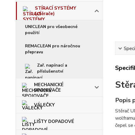
STÍRACÍ SYSTÉMY
(stěrače)
UNICLEAN pro všeobecné
použití
REMACLEAN pro náročnou
Speci
přepravu
Zař. napínací a
Specif
příslušenství
Stě
MECHANICKÉ
SPOJOVAČE
Popis 
VÁLEČKY
Stěrač UN
wolframu)
LIŠTY DOPADOVÉ
čepel se 