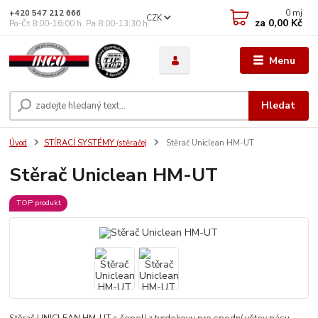
0
mj
+420 547 212 666
CZK
za
0,00 Kč
Po-Čt 8:00-16:00 h. Pa 8:00-13:30 h.
Menu
Hledat
Úvod
STÍRACÍ SYSTÉMY (stěrače)
Stěrač Uniclean HM-UT
Stěrač Uniclean HM-UT
TOP produkt