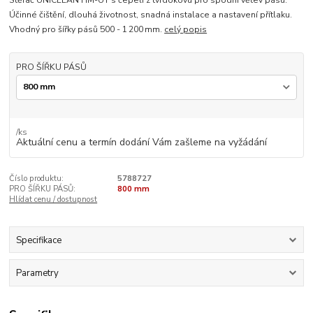
Stěrač UNICLEAN HM-UT s čepelí z tvrdokovu pro spodní větev pásu.
Účinné čištění, dlouhá životnost, snadná instalace a nastavení přítlaku.
Vhodný pro šířky pásů 500 - 1 200 mm.
celý popis
PRO ŠÍŘKU PÁSŮ
/
ks
Aktuální cenu a termín dodání Vám zašleme na vyžádání
Číslo produktu:
5788727
PRO ŠÍŘKU PÁSŮ:
800 mm
Hlídat cenu / dostupnost
Specifikace
Parametry