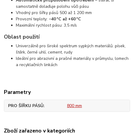
Automatické přizpůsobení opotřebení
– stěrač si
samostatně dolaďuje polohu vůči pásu
Vhodný pro šířky pásů 500 až 1 200 mm
Provozní teploty:
−40 °C až +60 °C
Maximální rychlost pásu: 3,5 m/s
Oblast použití
Univerzálně pro široké spektrum sypkých materiálů: písek,
štěrk, černé uhlí, cement, rudy
Ideální pro abrazivní a prašné materiály v průmyslu, lomech
a recyklačních linkách
Parametry
PRO ŠÍŘKU PÁSŮ
800 mm
Zboží zařazeno v kategoriích