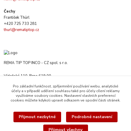
Čechy
František Thürl
+420 725 733 281
thurl@rematiptop.cz
REMA TIP TOP INCO - CZ spol. s r.o.
Vídeňská 110, Brno 619 00
+420 547 212 666
Pro základní funkčnost, zpříjemnění používání webu, analytické
Po-Čt 8:00-16:00 h. Pa 8:00-13:30 h.
účely a v případě udělení souhlasu také pro účely cílení reklamy
využíváme soubory cookies. Nastavení vlastních preferencí
rematiptop@rematiptop.cz
cookies můžete kdykoli upravit odkazem ve spodní části stránek.
Přijmout nezbytné
Podrobné nastavení
Přijmout všechny