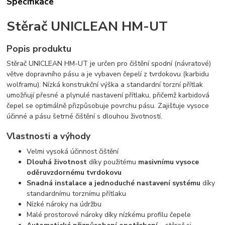
Specifikace
Stěrač UNICLEAN HM-UT
Popis produktu
Stěrač UNICLEAN HM-UT je určen pro čištění spodní (návratové)
větve dopravního pásu a je vybaven čepelí z tvrdokovu (karbidu
wolframu). Nízká konstrukční výška a standardní torzní přítlak
umožňují přesné a plynulé nastavení přítlaku, přičemž karbidová
čepel se optimálně přizpůsobuje povrchu pásu. Zajišťuje vysoce
účinné a pásu šetrné čištění s dlouhou životností.
Vlastnosti a výhody
Velmi vysoká účinnost čištění
Dlouhá životnost
díky použitému
masivnímu vysoce
oděruvzdornému tvrdokovu
Snadná instalace a jednoduché nastavení systému
díky
standardnímu torznímu přítlaku
Nízké nároky na údržbu
Malé prostorové nároky díky nízkému profilu čepele