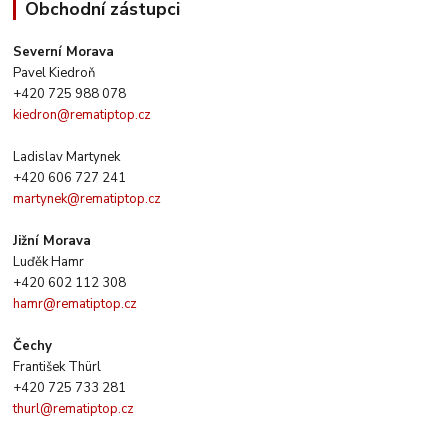
Obchodní zástupci
Severní Morava
Pavel Kiedroň
+420 725 988 078
kiedron@rematiptop.cz
Ladislav Martynek
+420 606 727 241
martynek@rematiptop.cz
Jižní Morava
Luďěk Hamr
+420 602 112 308
hamr@rematiptop.cz
Čechy
František Thürl
+420 725 733 281
thurl@rematiptop.cz