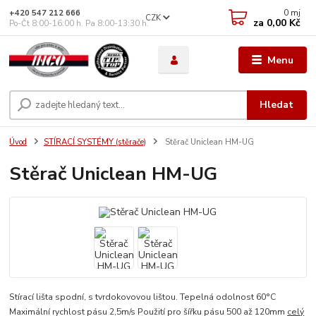
0
mj
+420 547 212 666
CZK
za
0,00 Kč
Po-Čt 8:00-16:00 h. Pa 8:00-13:30 h.
Menu
Hledat
Úvod
STÍRACÍ SYSTÉMY (stěrače)
Stěrač Uniclean HM-UG
Stěrač Uniclean HM-UG
Stírací lišta spodní, s tvrdokovovou lištou. Tepelná odolnost 60°C
Maximální rychlost pásu 2,5m/s Použití pro šířku pásu 500 až 120mm
celý