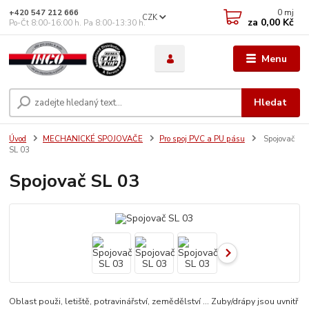
0
mj
+420 547 212 666
CZK
za
0,00 Kč
Po-Čt 8:00-16:00 h. Pa 8:00-13:30 h.
Menu
Hledat
Úvod
MECHANICKÉ SPOJOVAČE
Pro spoj PVC a PU pásu
Spojovač
SL 03
Spojovač SL 03
Oblast použi, letiště, potravinářství, zemědělství ... Zuby/drápy jsou uvnitř