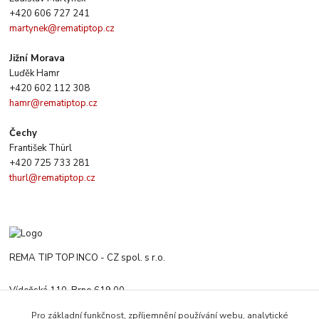
+420 606 727 241
martynek@rematiptop.cz
Jižní Morava
Luďěk Hamr
+420 602 112 308
hamr@rematiptop.cz
Čechy
František Thürl
+420 725 733 281
thurl@rematiptop.cz
REMA TIP TOP INCO - CZ spol. s r.o.
Vídeňská 110, Brno 619 00
+420 547 212 666
Pro základní funkčnost, zpříjemnění používání webu, analytické