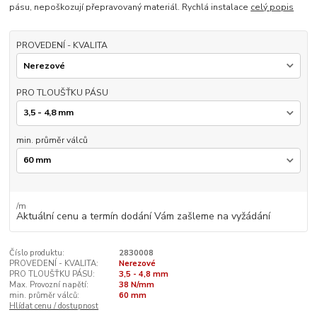
pásu, nepoškozují přepravovaný materiál. Rychlá instalace
celý popis
PROVEDENÍ - KVALITA
PRO TLOUŠŤKU PÁSU
min. průměr válců
/
m
Aktuální cenu a termín dodání Vám zašleme na vyžádání
Číslo produktu:
2830008
PROVEDENÍ - KVALITA:
Nerezové
PRO TLOUŠŤKU PÁSU:
3,5 - 4,8 mm
Max. Provozní napětí:
38 N/mm
min. průměr válců:
60 mm
Hlídat cenu / dostupnost