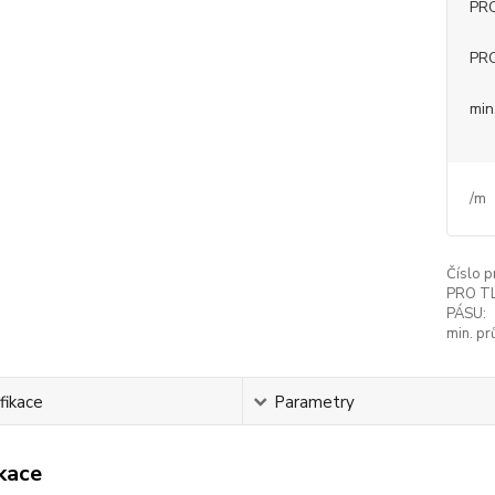
PR
PR
min
/
m
Číslo p
PRO T
PÁSU:
min. pr
fikace
Parametry
ikace