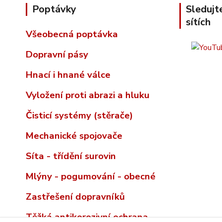
Poptávky
Sledujt
sítích
Všeobecná poptávka
Dopravní pásy
Hnací i hnané válce
Vyložení proti abrazi a hluku
Čisticí systémy (stěrače)
Mechanické spojovače
Síta - třídění surovin
Mlýny - pogumování - obecné
Zastřešení dopravníků
Těžká antikorozivní ochrana