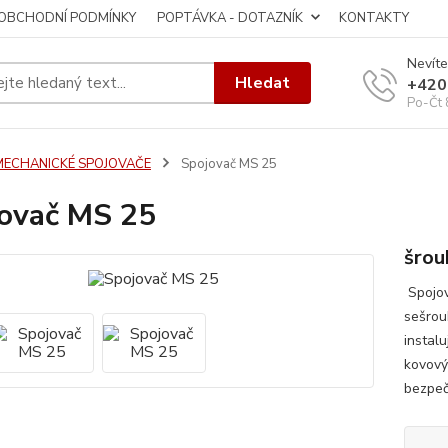
OBCHODNÍ PODMÍNKY
POPTÁVKA - DOTAZNÍK
KONTAKTY
Nevíte
Hledat
+420
Po-Čt 
MECHANICKÉ SPOJOVAČE
Spojovač MS 25
ovač MS 25
šrou
Spojov
sešrou
instal
kovovýc
bezpečn