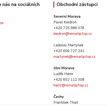
e nás na sociálních
Obchodní zástupci
Severní Morava
Pavel Kiedroň
+420 725 988 078
kiedron@rematiptop.cz
Ladislav Martynek
+420 606 727 241
martynek@rematiptop.cz
Jižní Morava
Luďěk Hamr
+420 602 112 308
hamr@rematiptop.cz
Čechy
František Thürl