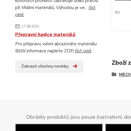
kovových profilech zabraňuje úniku prachu
při třídění materiálů, Výhodou je ve...
číst
/
ks
celé
17.08.2021
Přepravní hadice materiálů
Pro přepravu velmí abrazivniho materiálu
Bližší informace najdete ZDE!
číst celé
Zboží 
Zobrazit všechny novinky
MECH
Obrázky produktů jsou pouze ilustrativní, do