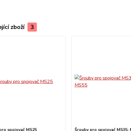
jící zboží
3
pro spojovač MS25
Šrouby pro spojovač MS35;