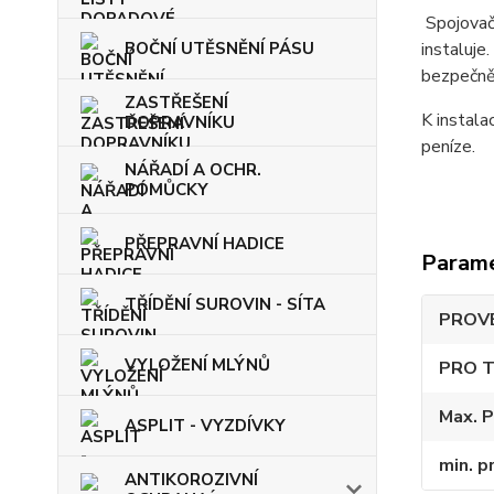
Spojovač
BOČNÍ UTĚSNĚNÍ PÁSU
instaluje.
bezpečněj
ZASTŘEŠENÍ
K instala
DOPRAVNÍKU
peníze.
NÁŘADÍ A OCHR.
POMŮCKY
PŘEPRAVNÍ HADICE
Param
TŘÍDĚNÍ SUROVIN - SÍTA
PROVE
VYLOŽENÍ MLÝNŮ
PRO 
Max. P
ASPLIT - VYZDÍVKY
min. p
ANTIKOROZIVNÍ