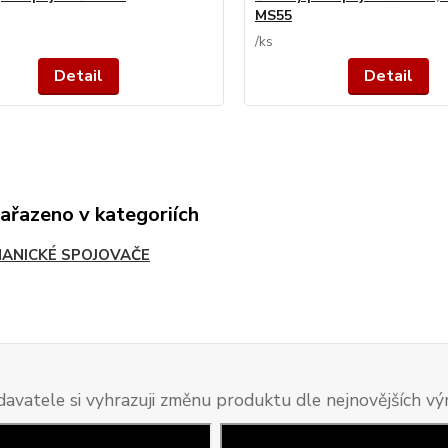
MS55
/
ks
Detail
Detail
zařazeno v kategoriích
ANICKÉ SPOJOVAČE
davatele si vyhrazuji změnu produktu dle nejnovějších v