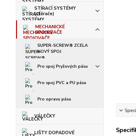
STÍRACÍ SYSTÉMY
(stěrače)
MECHANICKÉ
SPOJOVAČE
SUPER-SCREW® ZCELA
NOVÝ SPOJ
Pro spoj Pryžových pásu
Pro spoj PVC a PU pásu
Pro opravu pásu
Speci
VÁLEČKY
Specif
LIŠTY DOPADOVÉ