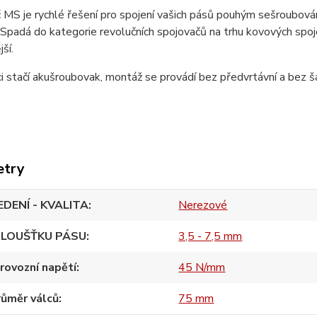
 MS je rychlé řešení pro spojení vašich pásů pouhým sešroubov
 S
padá do kategorie revolučních spojovačů na trhu kovových spojov
ší.
ci stačí akušroubovak, montáž se provádí bez předvrtávní a bez ša
etry
DENÍ - KVALITA
Nerezové
TLOUŠŤKU PÁSU
3,5 - 7,5 mm
rovozní napětí
45 N/mm
růměr válců
75 mm