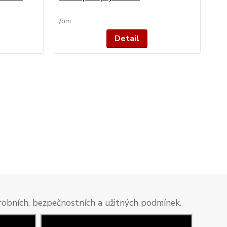
/
bm
Detail
ýrobních, bezpečnostních a užitných podmínek.