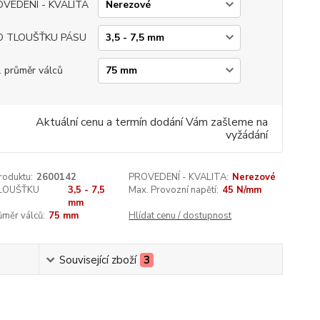
OVEDENÍ - KVALITA
O TLOUŠŤKU PÁSU
. průměr válců
Aktuální cenu a termín dodání Vám zašleme na
vyžádání
roduktu:
2600142
PROVEDENÍ - KVALITA:
Nerezové
LOUŠŤKU
3,5 - 7,5
Max. Provozní napětí:
45 N/mm
mm
ůměr válců:
75 mm
Hlídat cenu / dostupnost
Související zboží
3