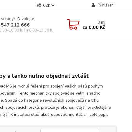
Přihlášení
CZK
 si rady? Zavolejte.
0
mj
 547 212 666
za
0,00 Kč
8:00-16:00 h. Pa 8:00-13:30 h.
by a lanko nutno objednat zvlášť
ač MS je rychlé řešení pro spojení vašich pásů pouhým
bováním. Tento mechanický spojovač se velmi snadno
uje. Spadá do kategorie revolučních spojovačů na trhu
h spojovacích prvků, protože je ekonomičtější, praktičtější a
ější. K instalaci stačí akušroubovak, montáž s...
celý popis