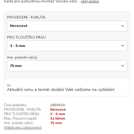
háčky pro pohodlnou montáž Vysoká odol...
celý popis
PROVEDENÍ - KVALITA
PRO TLOUŠŤKU PÁSU
min. průměr válců
/
m
Aktuální cenu a termín dodání Vám zašleme na vyžádání
Číslo produktu:
1650019
PROVEDENÍ - KVALITA:
Nerezové
PRO TLOUŠŤKU PÁSU:
3 - 5 mm
Max. Provozní napětí:
32 N/mm
min. průměr válců:
75 mm
Hlídat cenu / dostupnost