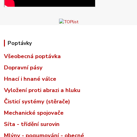
Poptávky
Všeobecná poptávka
Dopravní pásy
Hnací i hnané válce
Vyložení proti abrazi a hluku
Čisticí systémy (stěrače)
Mechanické spojovače
Síta - třídění surovin
Mlýny - pogumování - obecné