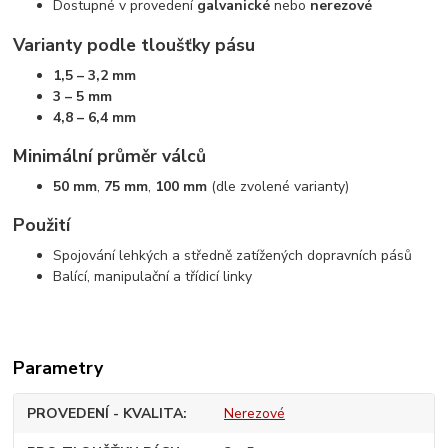
Dostupné v provedení
galvanické
nebo
nerezové
Varianty podle tloušťky pásu
1,5 – 3,2 mm
3 – 5 mm
4,8 – 6,4 mm
Minimální průměr válců
50 mm
,
75 mm
,
100 mm
(dle zvolené varianty)
Použití
Spojování lehkých a středně zatížených dopravních pásů
Balící, manipulační a třídicí linky
Parametry
PROVEDENÍ - KVALITA
Nerezové