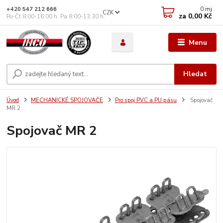
0
mj
+420 547 212 666
CZK
za
0,00 Kč
Po-Čt 8:00-16:00 h. Pa 8:00-13:30 h.
Menu
Hledat
Úvod
MECHANICKÉ SPOJOVAČE
Pro spoj PVC a PU pásu
Spojovač
MR 2
Spojovač MR 2