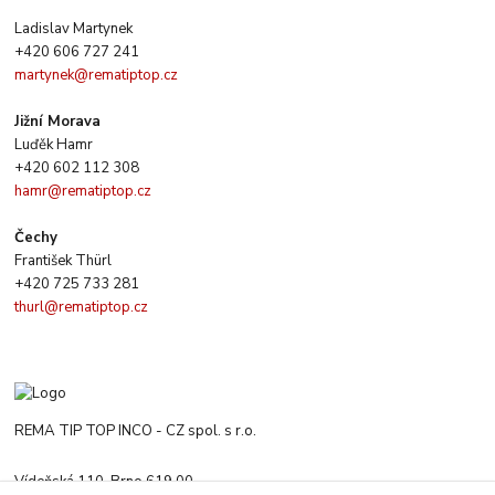
Ladislav Martynek
+420 606 727 241
martynek@rematiptop.cz
Jižní Morava
Luďěk Hamr
+420 602 112 308
hamr@rematiptop.cz
Čechy
František Thürl
+420 725 733 281
thurl@rematiptop.cz
REMA TIP TOP INCO - CZ spol. s r.o.
Vídeňská 110, Brno 619 00