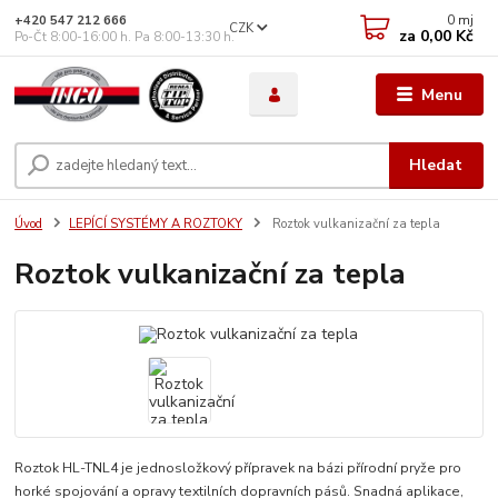
0
mj
+420 547 212 666
CZK
za
0,00 Kč
Po-Čt 8:00-16:00 h. Pa 8:00-13:30 h.
Menu
Hledat
Úvod
LEPÍCÍ SYSTÉMY A ROZTOKY
Roztok vulkanizační za tepla
Roztok vulkanizační za tepla
Roztok HL-TNL4 je jednosložkový přípravek na bázi přírodní pryže pro
horké spojování a opravy textilních dopravních pásů. Snadná aplikace,