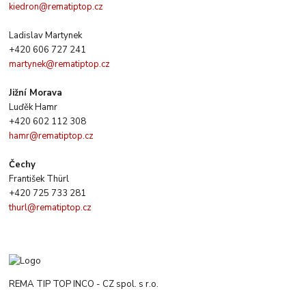
kiedron@rematiptop.cz
Ladislav Martynek
+420 606 727 241
martynek@rematiptop.cz
Jižní Morava
Luďěk Hamr
+420 602 112 308
hamr@rematiptop.cz
Čechy
František Thürl
+420 725 733 281
thurl@rematiptop.cz
REMA TIP TOP INCO - CZ spol. s r.o.