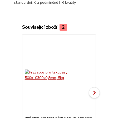
standardní, K a podmíněně HR kvality
Související zboží
2
Pryž spoj. pro text.pásy 500x10300x0,8mm,
Papír siliko