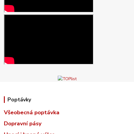
Poptávky
Všeobecná poptávka
Dopravní pásy