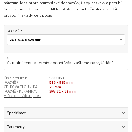
nárazům. Ideální pro průmyslové dopravníky, žlaby, násypky a potrubí.
Snadná montáž lepením CEMENT SC 4000, dlouhá životnost a nižší
provozní náklady.
celý popis
ROZMĚR
/
ks
Aktuální cenu a termín dodání Vám zašleme na vyžádání
Číslo produktu:
5399053
ROZMĚR:
510 x 525 mm
CELKOVÁ TLOUŠŤKA:
20 mm
ROZMĚR KERAMIKY:
SW 32 x 12 mm
Hlídat cenu / dostupnost
Specifikace
Parametry