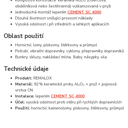
Kompozitní konstrukce: keramika Al₂O₃ (čtvercová,
obdélníková nebo šestihranná) vulkanizovaná v pryži
Jednoduchá montáž lepením
CEMENT SC 4000
Dlouhá životnost snižující provozní náklady
Vysoká odolnost i při středních a lehkých aplikacích
Oblast použití
Hornictví, lomy, pískovny, štěrkovny a průmysl
Potrubí, vibrační dopravníky, cyklony, přepravníky dopravníků
Bunkry, skluzy, nakládací místa, žlaby, násypky, sila
Technické údaje
Produkt:
REMALOX
Materiál:
92 % keramické prvky Al₂O₃ + pryž + pojivová
vrstva CN
Instalace:
lepením
CEMENT SC 4000
Účel:
vysoká odolnost proti otěru při rychlých dopravnících
Použití:
hornictví, kamenolomy, pískovny, štěrkovny, průmysl