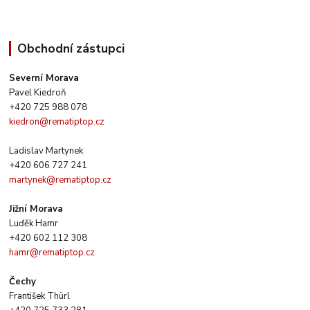
Obchodní zástupci
Severní Morava
Pavel Kiedroň
+420 725 988 078
kiedron@rematiptop.cz
Ladislav Martynek
+420 606 727 241
martynek@rematiptop.cz
Jižní Morava
Luďěk Hamr
+420 602 112 308
hamr@rematiptop.cz
Čechy
František Thürl