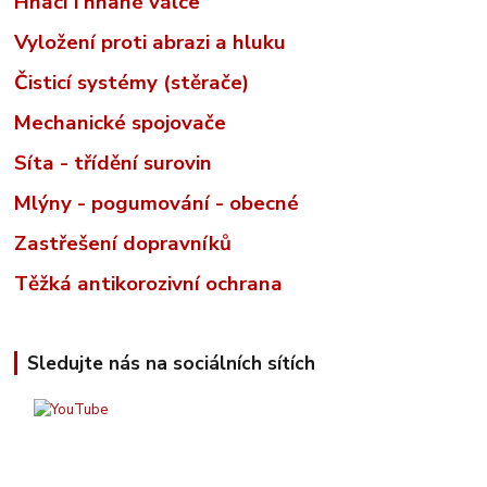
Hnací i hnané válce
Vyložení proti abrazi a hluku
Čisticí systémy (stěrače)
Mechanické spojovače
Síta - třídění surovin
Mlýny - pogumování - obecné
Zastřešení dopravníků
Těžká antikorozivní ochrana
Sledujte nás na sociálních sítích