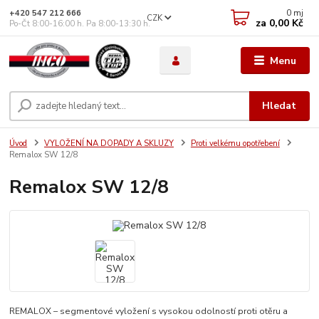
0
mj
+420 547 212 666
CZK
za
0,00 Kč
Po-Čt 8:00-16:00 h. Pa 8:00-13:30 h.
Menu
Hledat
Úvod
VYLOŽENÍ NA DOPADY A SKLUZY
Proti velkému opotřebení
Remalox SW 12/8
Remalox SW 12/8
REMALOX – segmentové vyložení s vysokou odolností proti otěru a