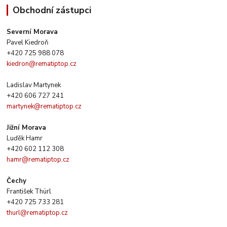
Obchodní zástupci
Severní Morava
Pavel Kiedroň
+420 725 988 078
kiedron@rematiptop.cz
Ladislav Martynek
+420 606 727 241
martynek@rematiptop.cz
Jižní Morava
Luďěk Hamr
+420 602 112 308
hamr@rematiptop.cz
Čechy
František Thürl
+420 725 733 281
thurl@rematiptop.cz