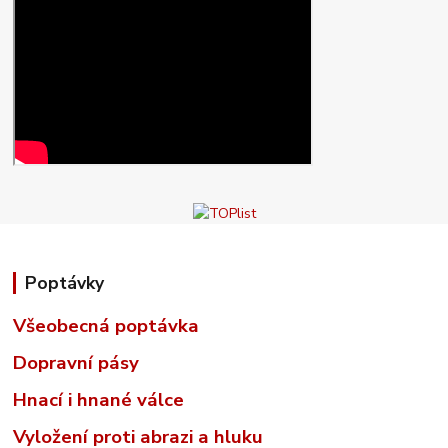
Poptávky
Všeobecná poptávka
Dopravní pásy
Hnací i hnané válce
Vyložení proti abrazi a hluku