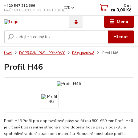
0
mj
+420 547 212 666
CZK
za
0,00 Kč
Po-Čt 8:00-16:00 h. Pa 8:00-13:30 h.
Menu
Hledat
Úvod
DOPRAVNÍ PÁS - PRYŽOVÝ
Pásy profilové
Profil H46
Profil H46
Profil H46 Profil pro dopravníkové pásy se šířkou 500–650 mm.Profil H46
je určený k osazení na středně široké dopravníkové pásy a poskytuje
spolehlivé vedení a transport materiálu. Robustní konstrukce profilu